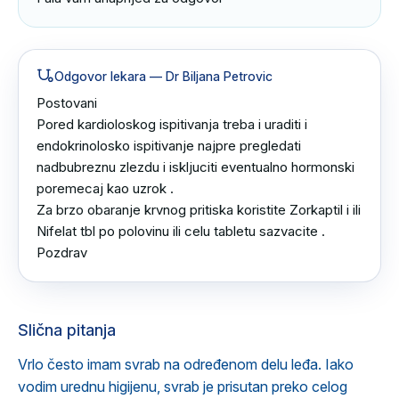
Odgovor lekara
— Dr Biljana Petrovic
Postovani

Pored kardioloskog ispitivanja treba i uraditi i 
endokrinolosko ispitivanje najpre pregledati 
nadbubreznu zlezdu i iskljuciti eventualno hormonski 
poremecaj kao uzrok .

Za brzo obaranje krvnog pritiska koristite Zorkaptil i ili 
Nifelat tbl po polovinu ili celu tabletu sazvacite .

Pozdrav
Slična pitanja
Vrlo često imam svrab na određenom delu leđa. Iako
vodim urednu higijenu, svrab je prisutan preko celog