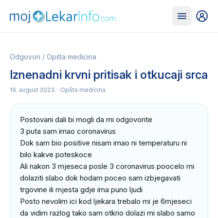
Odgovori
/
Opšta medicina
Iznenadni krvni pritisak i otkucaji srca
19. avgust 2023.
· Opšta medicina
Postovani dali bi mogli da mi odgovorite 

3 puta sam imao coronavirus 

Dok sam bio positive nisam imao ni temperaturu ni 
bilo kakve poteskoce

Ali nakon 3 mjeseca posle 3 coronavirus poocelo mi 
dolaziti slabo dok hodam poceo sam izbjegavati 
trgovine ili mjesta gdje ima puno ljudi 

Posto nevolim ici kod ljekara trebalo mi je 6mjeseci 
da vidim razlog tako sam otkrio dolazi mi slabo samo 