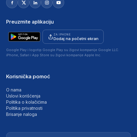
Preuzmite aplikaciju
ZA IPHONE
Dodaj na početni ekran
Google Play i logotip Google Play su žigovi kompanije Google LLC.
iPhone, Safari i App Store su žigovi kompanije Apple Inc.
Korisnička pomoć
O nama
Uslovi korišćenja
Politika o kolačićima
Politika privatnosti
Brisanje naloga