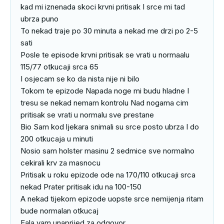
kad mi iznenada skoci krvni pritisak I srce mi tad 
ubrza puno

To nekad traje po 30 minuta a nekad me drzi po 2-5 
sati

Posle te episode krvni pritisak se vrati u normaalu 
115/77 otkucaji srca 65

I osjecam se ko da nista nije ni bilo

Tokom te epizode Napada noge mi budu hladne I 
tresu se nekad nemam kontrolu Nad nogama cim 
pritisak se vrati u normalu sve prestane

Bio Sam kod ljekara snimali su srce posto ubrza I do 
200 otkucaja u minuti

Nosio sam holster masinu 2 sedmice sve normalno 
cekirali krv za masnocu 

Pritisak u roku epizode ode na 170/110 otkucaji srca 
nekad Prater pritisak idu na 100-150

A nekad tijekom epizode uopste srce nemijenja ritam 
bude normalan otkucaj

Fala vam unaprijed za odgovor