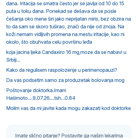
dana. Iritacija se smatra često jer se javlja od 10 do 15
puta u toku dana. Ponekad se dešava da se posle
češanja oko mene širi jako neprijatan miris, bez obzira na
to da sam se skoro tuširao, znači da nije od znoja. Na
koži nemam vidljivih promena na mestu iritacije, kao ni
okolo, što obuhvata celu površinu leđa
koja jacina ljeka Candaxiro 16 mg,moze da se nabavi u
Srbiji...
Kako da regulisem raspolozenje u perimenopauzi?
Da vas podsetim samo za produzetak bolovanja mog
Poštovanje doktorka.Imam
Hašimoto....9.07.26....tsh...0.84
Molim vas da mi javite kada mogu zakazati kod doktorke
Imate slično pitanje? Postavite ga našim lekarima