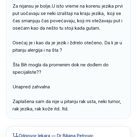
Za nijansu je bolje.U isto vreme na korenu jezika prvi 
put uočavaju se neki izraštaji na kraju jezika,  koji se 
čas smanjuju čas povećavaju, koji mi otežavaju put i 
osećam kao da nešto tu stoji kada gutam.

Osećaj je i kao da je jezik i ždrelo otečeno. Da li je u 
pitanju alergija i na šta ?

Šta Bih mogla da promenim dok ne dođem do 
specijaliste??

Unapred zahvalna

Zaplašena sam da nije u pitanju rak usta, neki tumor, 
rak jezika, rak kože itd. Itd.
Odgovor lekara
— Dr Biljana Petrovic