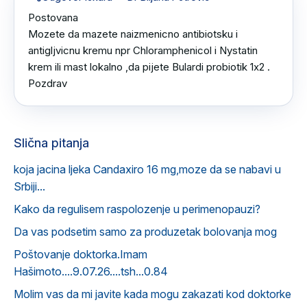
Postovana 

Mozete da mazete naizmenicno antibiotsku i 
antigljvicnu kremu npr Chloramphenicol i Nystatin 
krem ili mast lokalno ,da pijete Bulardi probiotik 1x2 .

Pozdrav
Slična pitanja
koja jacina ljeka Candaxiro 16 mg,moze da se nabavi u
Srbiji...
Kako da regulisem raspolozenje u perimenopauzi?
Da vas podsetim samo za produzetak bolovanja mog
Poštovanje doktorka.Imam
Hašimoto....9.07.26....tsh...0.84
Molim vas da mi javite kada mogu zakazati kod doktorke