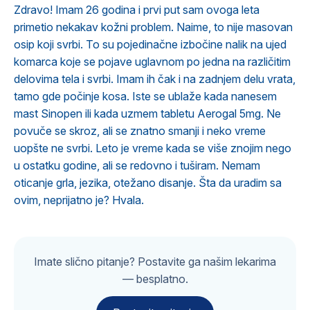
Zdravo! Imam 26 godina i prvi put sam ovoga leta
primetio nekakav kožni problem. Naime, to nije masovan
osip koji svrbi. To su pojedinačne izbočine nalik na ujed
komarca koje se pojave uglavnom po jedna na različitim
delovima tela i svrbi. Imam ih čak i na zadnjem delu vrata,
tamo gde počinje kosa. Iste se ublaže kada nanesem
mast Sinopen ili kada uzmem tabletu Aerogal 5mg. Ne
povuče se skroz, ali se znatno smanji i neko vreme
uopšte ne svrbi. Leto je vreme kada se više znojim nego
u ostatku godine, ali se redovno i tuširam. Nemam
oticanje grla, jezika, otežano disanje. Šta da uradim sa
ovim, neprijatno je? Hvala.
Imate slično pitanje? Postavite ga našim lekarima
— besplatno.