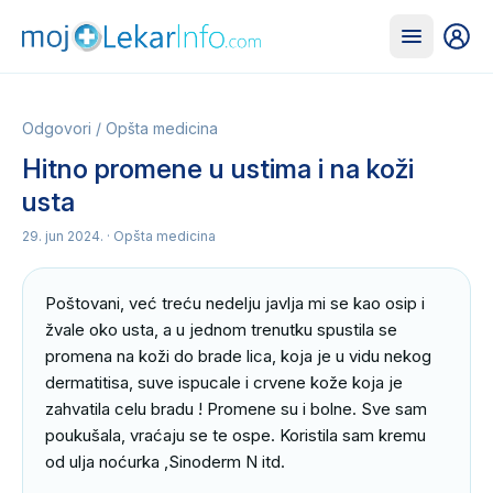
Odgovori
/
Opšta medicina
Hitno promene u ustima i na koži
usta
29. jun 2024.
· Opšta medicina
Poštovani, već treću nedelju javlja mi se kao osip i 
žvale oko usta, a u jednom trenutku spustila se 
promena na koži do brade lica, koja je u vidu nekog 
dermatitisa, suve ispucale i crvene kože koja je 
zahvatila celu bradu ! Promene su i bolne. Sve sam 
poukušala, vraćaju se te ospe. Koristila sam kremu 
od ulja noćurka ,Sinoderm N itd.
