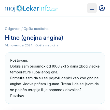
Odgovori
/
Opšta medicina
Hitno (gnojna angina)
14. novembar 2024.
· Opšta medicina
Poštovani,

Dobila sam ospamox od 1000 2x1 5 dana zbog visoke 
temperature i upaljenog grla.

Primetila sam da su se pojavili cepici kao kod gnojne 
angine. Jedva pričam i gutam. Treba li da se javim da 
se pojača terapija ili je ospamox dovoljan?

Pozdrav