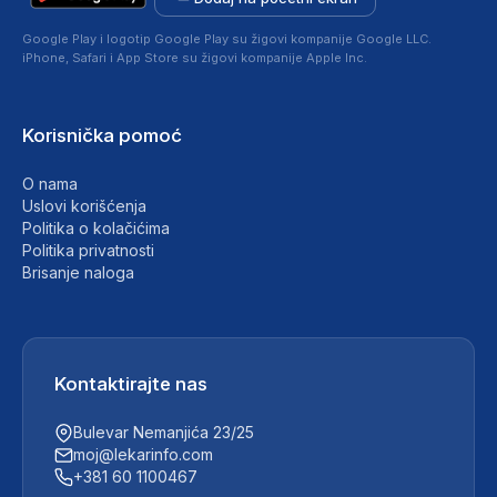
Google Play i logotip Google Play su žigovi kompanije Google LLC.
iPhone, Safari i App Store su žigovi kompanije Apple Inc.
Korisnička pomoć
O nama
Uslovi korišćenja
Politika o kolačićima
Politika privatnosti
Brisanje naloga
Kontaktirajte nas
Bulevar Nemanjića 23/25
moj@lekarinfo.com
+381 60 1100467