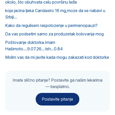
okolo, što obuhvata celu površinu leđa
koja jacina ljeka Candaxiro 16 mg,moze da se nabavi u
Srbiji...
Kako da regulisem raspolozenje u perimenopauzi?
Da vas podsetim samo za produzetak bolovanja mog
Poštovanje doktorka.Imam
Hašimoto....9.07.26....tsh...0.84
Molim vas da mi javite kada mogu zakazati kod doktorke
Imate slično pitanje? Postavite ga našim lekarima
— besplatno.
Postavite pitanje