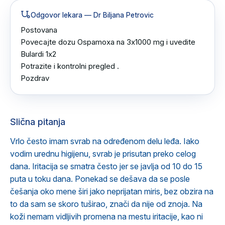
Odgovor lekara
— Dr Biljana Petrovic
Postovana 

Povecajte dozu Ospamoxa na 3x1000 mg i uvedite 
Bulardi 1x2 

Potrazite i kontrolni pregled .

Pozdrav
Slična pitanja
Vrlo često imam svrab na određenom delu leđa. Iako
vodim urednu higijenu, svrab je prisutan preko celog
dana. Iritacija se smatra često jer se javlja od 10 do 15
puta u toku dana. Ponekad se dešava da se posle
češanja oko mene širi jako neprijatan miris, bez obzira na
to da sam se skoro tuširao, znači da nije od znoja. Na
koži nemam vidljivih promena na mestu iritacije, kao ni