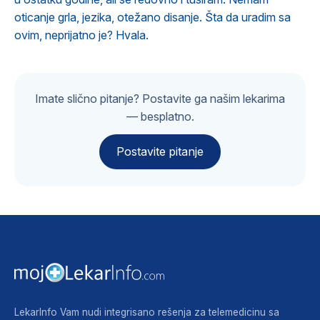
oticanje grla, jezika, otežano disanje. Šta da uradim sa
ovim, neprijatno je? Hvala.
Imate slično pitanje? Postavite ga našim lekarima
— besplatno.
Postavite pitanje
LekarInfo Vam nudi integrisano rešenja za telemedicinu sa