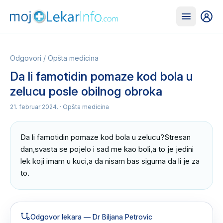
Odgovori
/
Opšta medicina
Da li famotidin pomaze kod bola u
zelucu posle obilnog obroka
21. februar 2024.
· Opšta medicina
Da li famotidin pomaze kod bola u zelucu?Stresan 
dan,svasta se pojelo i sad me kao boli,a to je jedini 
lek koji imam u kuci,a da nisam bas sigurna da li je za 
to.
Odgovor lekara
— Dr Biljana Petrovic