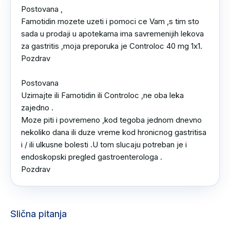
Postovana ,

Famotidin mozete uzeti i pomoci ce Vam ,s tim sto 
sada u prodaji u apotekama ima savremenijih lekova 
za gastritis ,moja preporuka je Controloc 40 mg 1x1.

Pozdrav

Postovana 

Uzimajte ili Famotidin ili Controloc ,ne oba leka 
zajedno .

Moze piti i povremeno ,kod tegoba jednom dnevno 
nekoliko dana ili duze vreme kod hronicnog gastritisa 
i / ili ulkusne bolesti .U tom slucaju potreban je i 
endoskopski pregled gastroenterologa .

Pozdrav
Slična pitanja