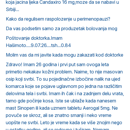
koja jacina ljeka Candaxiro 16 mg,moze da se nabavi u
Srbiji...
Kako da regulisem raspolozenje u perimenopauzi?
Da vas podsetim samo za produzetak bolovanja mog
Poštovanje doktorka.Imam
Hašimoto....9.07.26....tsh...0.84
Molim vas da mi javite kada mogu zakazati kod doktorke
Zdravo! Imam 26 godina i prvi put sam ovoga leta
primetio nekakav kožni problem. Naime, to nije masovan
osip koji svrbi. To su pojedinačne izbočine nalik na ujed
komarca koje se pojave uglavnom po jedna na različitim
delovima tela i svrbi. Imam ih čak i na zadnjem delu vrata,
tamo gde počinje kosa. Iste se ublaže kada nanesem
mast Sinopen ili kada uzmem tabletu Aerogal 5mg. Ne
povuče se skroz, ali se znatno smanji i neko vreme
uopšte ne svrbi. Leto je vreme kada se više znojim nego
u ostatku godine, ali se redovno i tuširam. Nemam