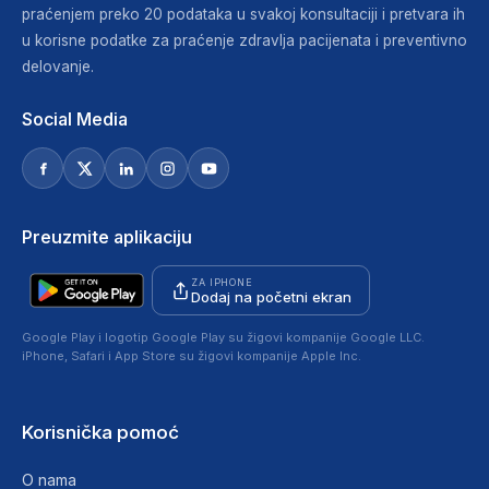
praćenjem preko 20 podataka u svakoj konsultaciji i pretvara ih
u korisne podatke za praćenje zdravlja pacijenata i preventivno
delovanje.
Social Media
Preuzmite aplikaciju
ZA IPHONE
Dodaj na početni ekran
Google Play i logotip Google Play su žigovi kompanije Google LLC.
iPhone, Safari i App Store su žigovi kompanije Apple Inc.
Korisnička pomoć
O nama