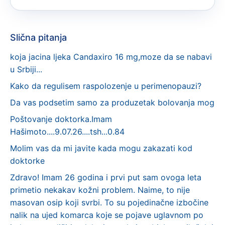
Slična pitanja
koja jacina ljeka Candaxiro 16 mg,moze da se nabavi
u Srbiji...
Kako da regulisem raspolozenje u perimenopauzi?
Da vas podsetim samo za produzetak bolovanja mog
Poštovanje doktorka.Imam
Hašimoto....9.07.26....tsh...0.84
Molim vas da mi javite kada mogu zakazati kod
doktorke
Zdravo! Imam 26 godina i prvi put sam ovoga leta
primetio nekakav kožni problem. Naime, to nije
masovan osip koji svrbi. To su pojedinačne izbočine
nalik na ujed komarca koje se pojave uglavnom po