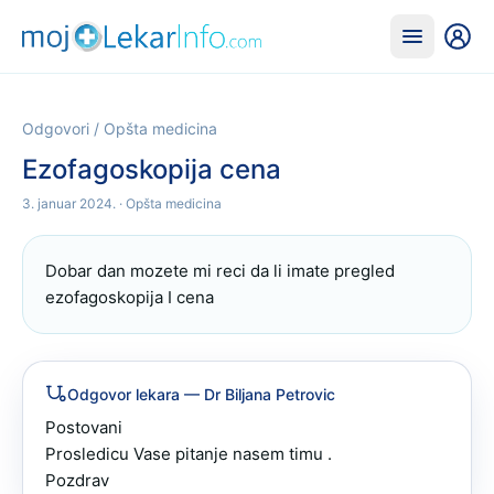
Odgovori
/
Opšta medicina
Ezofagoskopija cena
3. januar 2024.
· Opšta medicina
Dobar dan mozete mi reci da li imate pregled 
ezofagoskopija I cena
Odgovor lekara
— Dr Biljana Petrovic
Postovani

Prosledicu Vase pitanje nasem timu .

Pozdrav