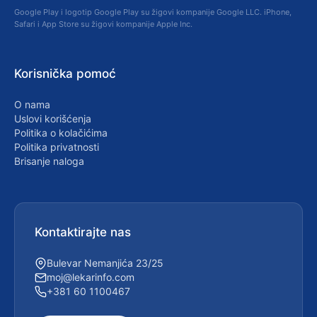
Google Play i logotip Google Play su žigovi kompanije Google LLC. iPhone,
Safari i App Store su žigovi kompanije Apple Inc.
Korisnička pomoć
O nama
Uslovi korišćenja
Politika o kolačićima
Politika privatnosti
Brisanje naloga
Kontaktirajte nas
Bulevar Nemanjića 23/25
moj@lekarinfo.com
+381 60 1100467