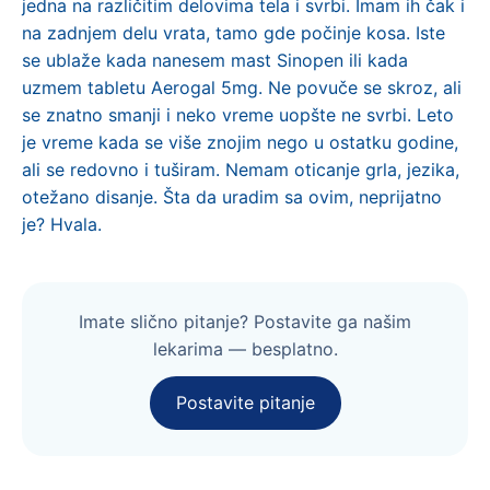
jedna na različitim delovima tela i svrbi. Imam ih čak i
na zadnjem delu vrata, tamo gde počinje kosa. Iste
se ublaže kada nanesem mast Sinopen ili kada
uzmem tabletu Aerogal 5mg. Ne povuče se skroz, ali
se znatno smanji i neko vreme uopšte ne svrbi. Leto
je vreme kada se više znojim nego u ostatku godine,
ali se redovno i tuširam. Nemam oticanje grla, jezika,
otežano disanje. Šta da uradim sa ovim, neprijatno
je? Hvala.
Imate slično pitanje? Postavite ga našim
lekarima — besplatno.
Postavite pitanje