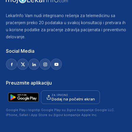
LekarInfo Vam nudi integrisano rešenja za telemedicinu sa
praćenjem preko 20 podataka u svakoj konsultaciji i pretvara ih
u korisne podatke za praćenje zdravlja pacijenata i preventivno
delovanje.
Social Media
Preuzmite aplikaciju
ZA IPHONE
Dodaj na početni ekran
Google Play i logotip Google Play su žigovi kompanije Google LLC.
iPhone, Safari i App Store su žigovi kompanije Apple Inc.