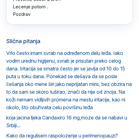
Lecenje potom .

Pozdrav
Slična pitanja
Vrlo često imam svrab na određenom delu leđa. Iako
vodim urednu higijenu, svrab je prisutan preko celog
dana. Iritacija se smatra često jer se javlja od 10 do 15
puta u toku dana. Ponekad se dešava da se posle
češanja oko mene širi jako neprijatan miris, bez obzira na
to da sam se skoro tuširao, znači da nije od znoja. Na
koži nemam vidljivih promena na mestu iritacije, kao ni
okolo, što obuhvata celu površinu leđa
koja jacina ljeka Candaxiro 16 mg,moze da se nabavi u
Srbiji...
Kako da regulisem raspolozenje u perimenopauzi?