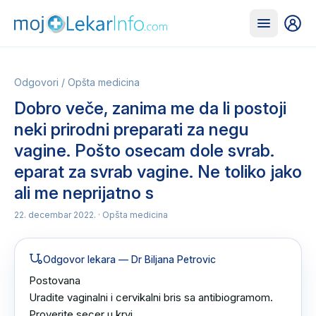
Odgovori
/
Opšta medicina
Dobro veče, zanima me da li postoji
neki prirodni preparati za negu
vagine. Pošto osecam dole svrab.
eparat za svrab vagine. Ne toliko jako
ali me neprijatno s
22. decembar 2022.
· Opšta medicina
Odgovor lekara
— Dr Biljana Petrovic
Postovana 

Uradite vaginalni i cervikalni bris sa antibiogramom.

Proverite secer u krvi .
