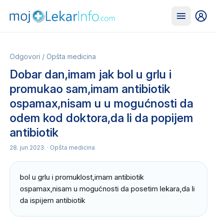
Odgovori
/
Opšta medicina
Dobar dan,imam jak bol u grlu i
promukao sam,imam antibiotik
ospamax,nisam u u mogućnosti da
odem kod doktora,da li da popijem
antibiotik
28. jun 2023.
· Opšta medicina
bol u grlu i promuklost,imam antibiotik 
ospamax,nisam u mogućnosti da posetim lekara,da li 
da ispijem antibiotik