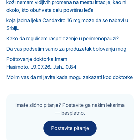
koži nemam vidljivih promena na mestu iritacije, kao ni
okolo, što obuhvata celu površinu leđa
koja jacina ljeka Candaxiro 16 mg,moze da se nabavi u
Srbiji...
Kako da regulisem raspolozenje u perimenopauzi?
Da vas podsetim samo za produzetak bolovanja mog
Poštovanje doktorka.Imam
Hašimoto....9.07.26....tsh...0.84
Molim vas da mi javite kada mogu zakazati kod doktorke
Imate slično pitanje? Postavite ga našim lekarima
— besplatno.
Postavite pitanje