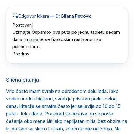
Odgovor lekara
— Dr Biljana Petrovic
Postovani

Uzimajte Ospamox dva puta po jednu tabletu sedam 
dana ,inhalirajte se fizioloskim rastvorom sa 
pulmicortom .

Pozdrav
Slična pitanja
Vrlo često imam svrab na određenom delu leđa. Iako
vodim urednu higijenu, svrab je prisutan preko celog
dana. Iritacija se smatra često jer se javlja od 10 do 15
puta u toku dana. Ponekad se dešava da se posle
češanja oko mene širi jako neprijatan miris, bez obzira na
to da sam se skoro tuširao, znači da nije od znoja. Na