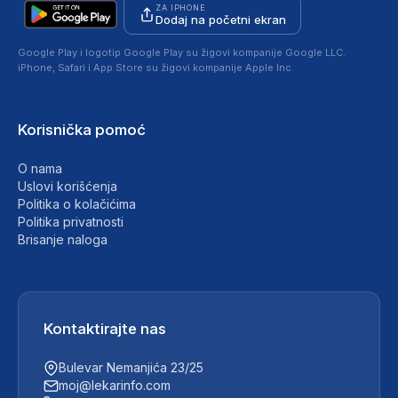
ZA IPHONE
Dodaj na početni ekran
Google Play i logotip Google Play su žigovi kompanije Google LLC.
iPhone, Safari i App Store su žigovi kompanije Apple Inc.
Korisnička pomoć
O nama
Uslovi korišćenja
Politika o kolačićima
Politika privatnosti
Brisanje naloga
Kontaktirajte nas
Bulevar Nemanjića 23/25
moj@lekarinfo.com