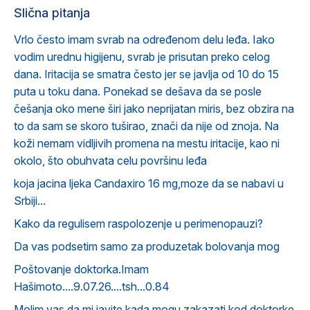
Slična pitanja
Vrlo često imam svrab na određenom delu leđa. Iako
vodim urednu higijenu, svrab je prisutan preko celog
dana. Iritacija se smatra često jer se javlja od 10 do 15
puta u toku dana. Ponekad se dešava da se posle
češanja oko mene širi jako neprijatan miris, bez obzira na
to da sam se skoro tuširao, znači da nije od znoja. Na
koži nemam vidljivih promena na mestu iritacije, kao ni
okolo, što obuhvata celu površinu leđa
koja jacina ljeka Candaxiro 16 mg,moze da se nabavi u
Srbiji...
Kako da regulisem raspolozenje u perimenopauzi?
Da vas podsetim samo za produzetak bolovanja mog
Poštovanje doktorka.Imam
Hašimoto....9.07.26....tsh...0.84
Molim vas da mi javite kada mogu zakazati kod doktorke