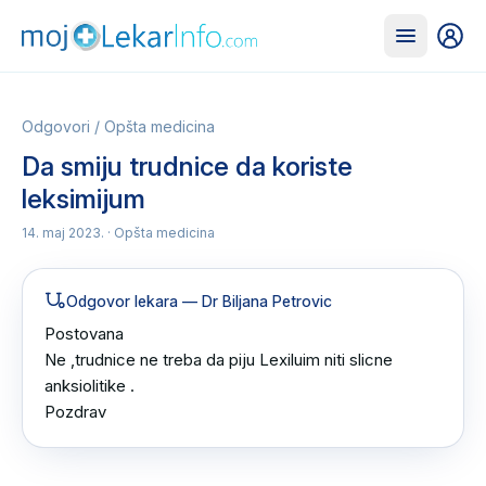
Odgovori
/
Opšta medicina
Da smiju trudnice da koriste
leksimijum
14. maj 2023.
· Opšta medicina
Odgovor lekara
— Dr Biljana Petrovic
Postovana 

Ne ,trudnice ne treba da piju Lexiluim niti slicne 
anksiolitike .

Pozdrav