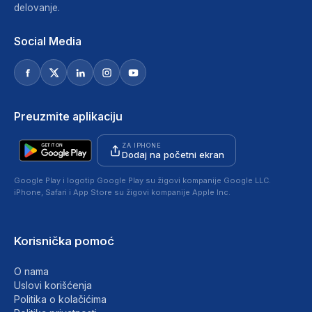
delovanje.
Social Media
Preuzmite aplikaciju
ZA IPHONE
Dodaj na početni ekran
Google Play i logotip Google Play su žigovi kompanije Google LLC.
iPhone, Safari i App Store su žigovi kompanije Apple Inc.
Korisnička pomoć
O nama
Uslovi korišćenja
Politika o kolačićima