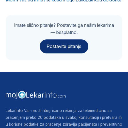
Imate slično pitanje? Postavite ga našim lekarima
— besplatno.
Postavite pitanje
LekarInfo Vam nudi integrisano rešenja za telemedicinu sa
praćenjem preko 20 podataka u svakoj konsultaciji i pretvara ih
u korisne podatke za praćenje zdravlja pacijenata i preventivno