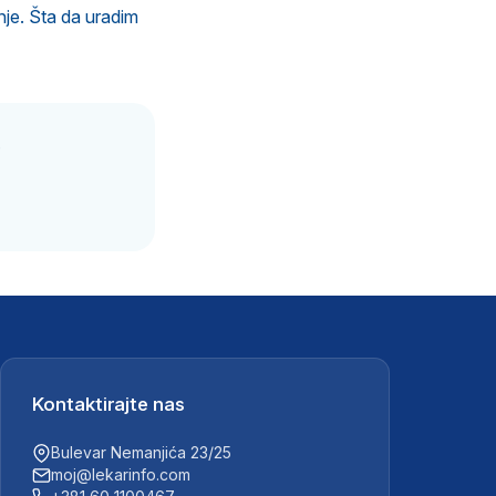
nje. Šta da uradim
.
Kontaktirajte nas
Bulevar Nemanjića 23/25
moj@lekarinfo.com