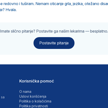
 se redovno i tuširam. Nemam oticanje grla, jezika, otežano disa
je? Hvala.
Imate slično pitanje? Postavite ga našim lekarima — besplatno
Postavite pitanje
Korisnička pomoć
O nama
Uslovi korišćenja
 sa
Politika o kolačićima
Politika privatnosti