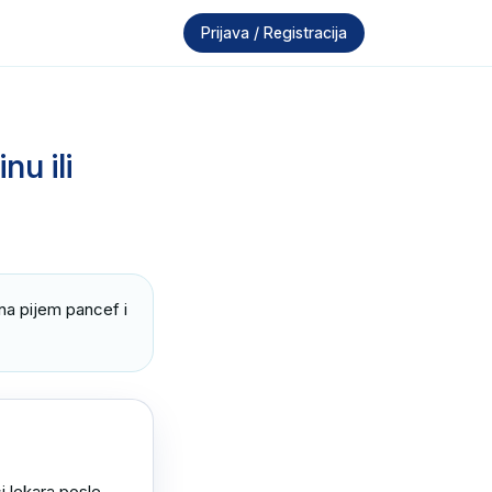
Prijava / Registracija
nu ili
na pijem pancef i 
 lekara posle 