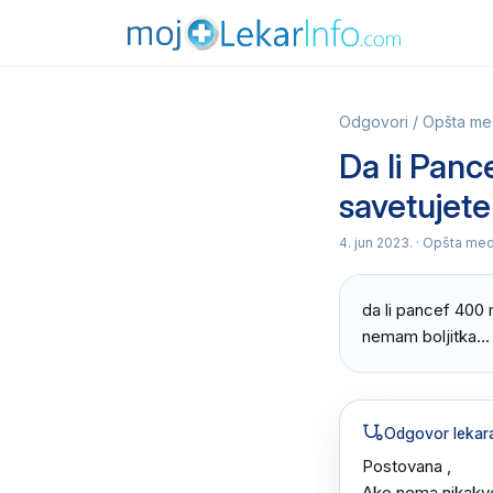
Odgovori
/
Opšta me
Da li Pance
savetujete
4. jun 2023.
· Opšta med
da li pancef 400 
nemam boljitka…
Odgovor lekar
Postovana ,

Ako nema nikakvo