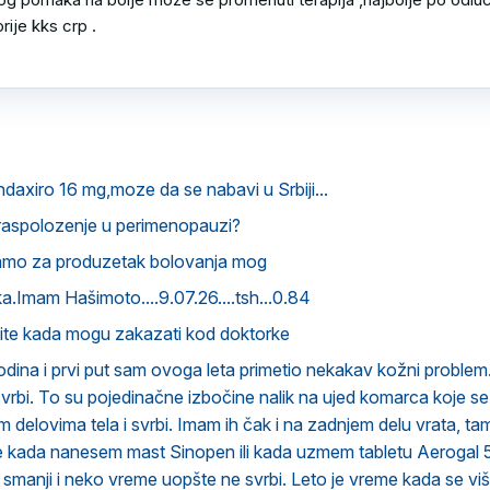
rije kks crp .

ndaxiro 16 mg,moze da se nabavi u Srbiji...
raspolozenje u perimenopauzi?
amo za produzetak bolovanja mog
.Imam Hašimoto....9.07.26....tsh...0.84
vite kada mogu zakazati kod doktorke
ina i prvi put sam ovoga leta primetio nekakav kožni problem.
svrbi. To su pojedinačne izbočine nalik na ujed komarca koje 
im delovima tela i svrbi. Imam ih čak i na zadnjem delu vrata, t
že kada nanesem mast Sinopen ili kada uzmem tabletu Aerogal
o smanji i neko vreme uopšte ne svrbi. Leto je vreme kada se vi