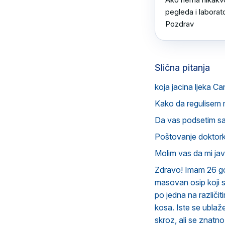
pegleda i laborato
Pozdrav
Slična pitanja
koja jacina ljeka Ca
Kako da regulisem 
Da vas podsetim s
Poštovanje doktorka
Molim vas da mi ja
Zdravo! Imam 26 god
masovan osip koji 
po jedna na različit
kosa. Iste se ubla
skroz, ali se znatn