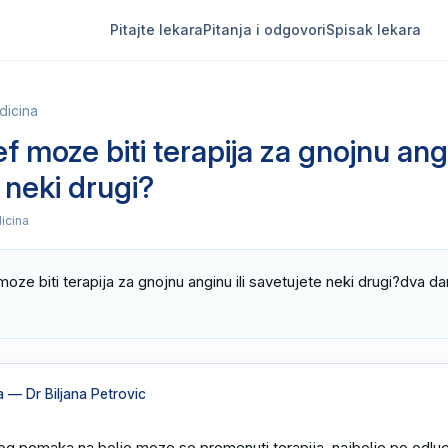
Pitajte lekara
Pitanja i odgovori
Spisak lekara
dicina
f moze biti terapija za gnojnu angi
 neki drugi?
icina
moze biti terapija za gnojnu anginu ili savetujete neki drugi?dva da
a
— Dr Biljana Petrovic
g pomaka na bolje moze se promenuti terapija ,najbolje po odluci