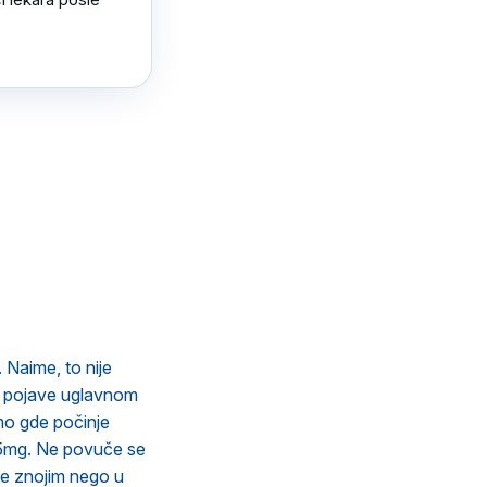
 Naime, to nije
se pojave uglavnom
amo gde počinje
 5mg. Ne povuče se
še znojim nego u