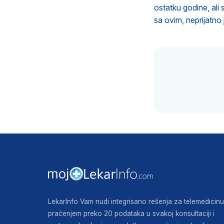
ostatku godine, ali
sa ovim, neprijatno 
LekarInfo Vam nudi integrisano rešenja za telemedicinu
praćenjem preko 20 podataka u svakoj konsultaciji i