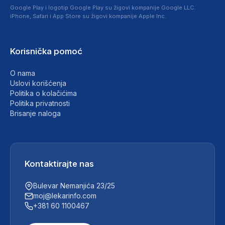
Google Play i logotip Google Play su žigovi kompanije Google LLC.
iPhone, Safari i App Store su žigovi kompanije Apple Inc.
Korisnička pomoć
O nama
Uslovi korišćenja
Politika o kolačićima
Politika privatnosti
Brisanje naloga
Kontaktirajte nas
Bulevar Nemanjića 23/25
moj@lekarinfo.com
+381 60 1100467