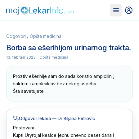
Odgovori
/
Opšta medicina
Borba sa ešerihijom urinarnog trakta.
13. februar 2023.
· Opšta medicina
Proztiv ešerihije sam do sada koristio ampicilin , 
baktrim i amoksiklav bez nekog uspeha.

Šta savetujete
Odgovor lekara
— Dr Biljana Petrovic
Postovani 

Kupti Uryrojal kesice jednu dnevno deset dana i 