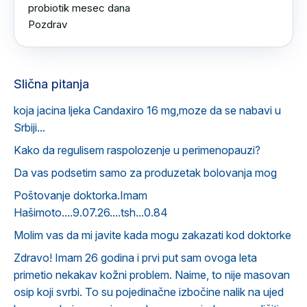
probiotik mesec dana 

Pozdrav
Slična pitanja
koja jacina ljeka Candaxiro 16 mg,moze da se nabavi u
Srbiji...
Kako da regulisem raspolozenje u perimenopauzi?
Da vas podsetim samo za produzetak bolovanja mog
Poštovanje doktorka.Imam
Hašimoto....9.07.26....tsh...0.84
Molim vas da mi javite kada mogu zakazati kod doktorke
Zdravo! Imam 26 godina i prvi put sam ovoga leta
primetio nekakav kožni problem. Naime, to nije masovan
osip koji svrbi. To su pojedinačne izbočine nalik na ujed