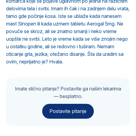
komarca koje se pojave uglavnom po jedna na različitim
delovima tela i svrbi. Imam ih čak i na zadnjem delu vrata,
tamo gde počinje kosa. Iste se ublaže kada nanesem
mast Sinopen ili kada uzmem tabletu Aerogal 5mg. Ne
povuče se skroz, ali se znatno smanji i neko vreme
uopšte ne svrbi. Leto je vreme kada se više znojim nego
u ostatku godine, ali se redovno i tuširam. Nemam
oticanje grla, jezika, otežano disanje. Šta da uradim sa
ovim, neprijatno je? Hvala.
Imate slično pitanje? Postavite ga našim lekarima
— besplatno.
Postavite pitanje