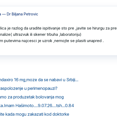
a
— Dr Biljana Petrovic
lica je razlog da uradite ispitivanje sto pre ,javite se hirurgu za pre
alize( ultrazvuk ili skener trbuha ,laboratoriju) 

 putevima najcesci je uzrok ,nemojte se plasiti unapred .

ndaxiro 16 mg,moze da se nabavi u Srbiji...
raspolozenje u perimenopauzi?
amo za produzetak bolovanja mog
.Imam Hašimoto....9.07.26....tsh...0.84
vite kada mogu zakazati kod doktorke