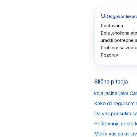
Odgovor lekar
Postovana 

Bela ,aholicna sto
uraditi potrebne an
Problem sa zucnim
Pozdrav
Slična pitanja
koja jacina ljeka Ca
Kako da regulisem 
Da vas podsetim s
Poštovanje doktorka
Molim vas da mi ja