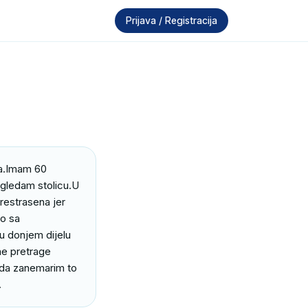
Prijava / Registracija
na.Imam 60 
ogledam stolicu.U 
restrasena jer 
o sa 
 donjem dijelu 
e pretrage 
i da zanemarim to 
.