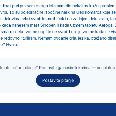
ina i prvi put sam ovoga leta primetio nekakav kožni problem.
svrbi. To su pojedinačne izbočine nalik na ujed komarca koje 
im delovima tela i svrbi. Imam ih čak i na zadnjem delu vrata, t
že kada nanesem mast Sinopen ili kada uzmem tabletu Aerogal
o smanji i neko vreme uopšte ne svrbi. Leto je vreme kada se vi
 se redovno i tuširam. Nemam oticanje grla, jezika, otežano disa
je? Hvala.
Imate slično pitanje? Postavite ga našim lekarima — besplatno
Postavite pitanje