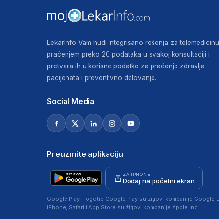
LekarInfo Vam nudi integrisano rešenja za telemedicinu
praćenjem preko 20 podataka u svakoj konsultaciji i
pretvara ih u korisne podatke za praćenje zdravlja
pacijenata i preventivno delovanje.
Social Media
Preuzmite aplikaciju
ZA IPHONE
Dodaj na početni ekran
Google Play i logotip Google Play su žigovi kompanije Google L
iPhone, Safari i App Store su žigovi kompanije Apple Inc.