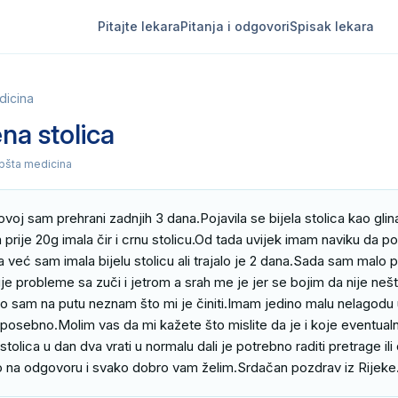
Pitajte lekara
Pitanja i odgovori
Spisak lekara
dicina
ena stolica
pšta medicina
voj sam prehrani zadnjih 3 dana.Pojavila se bijela stolica kao gli
prije 20g imala čir i crnu stolicu.Od tada uvijek imam naviku da p
a već sam imala bijelu stolicu ali trajalo je 2 dana.Sada sam malo p
e probleme sa zuči i jetrom a srah me je jer se bojim da nije nešt
 sam na putu neznam što mi je činiti.Imam jedino malu nelagodu u
 posebno.Molim vas da mi kažete što mislite da je i koje eventualn
 stolica u dan dva vrati u normalu dali je potrebno raditi pretrage il
o na odgovoru i svako dobro vam želim.Srdačan pozdrav iz Rijeke