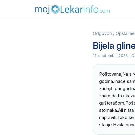
Odgovori
/
Opšta me
Bijela glin
17. septembar 2023.
· O
Poštovana,Na siro
godina.Inače sam 
zadnjih par godin
znam da to ukazuj
gušteračom.Pošto
stomaka.Ali ništa
napraviti.I ako se
stanje.Hvala pun