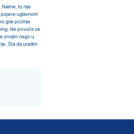
 Naime, to nije
se pojave uglavnom
amo gde počinje
 5mg. Ne povuče se
še znojim nego u
nje. Šta da uradim
.