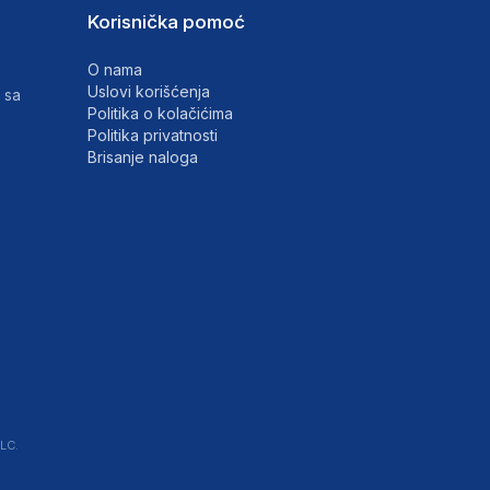
Korisnička pomoć
O nama
Uslovi korišćenja
 sa
Politika o kolačićima
Politika privatnosti
Brisanje naloga
LC.