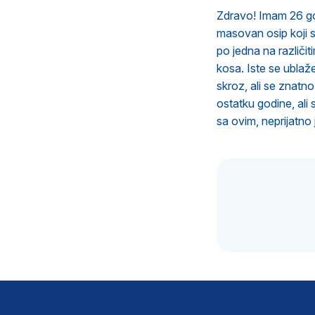
Zdravo! Imam 26 god
masovan osip koji 
po jedna na različit
kosa. Iste se ubla
skroz, ali se znatn
ostatku godine, ali
sa ovim, neprijatno 