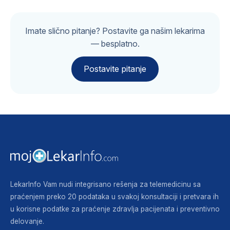
Imate slično pitanje? Postavite ga našim lekarima
— besplatno.
Postavite pitanje
LekarInfo Vam nudi integrisano rešenja za telemedicinu sa
praćenjem preko 20 podataka u svakoj konsultaciji i pretvara ih
u korisne podatke za praćenje zdravlja pacijenata i preventivno
delovanje.