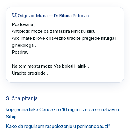
Odgovor lekara
— Dr Biljana Petrovic
Postovana ,

Antibiotik moze da zamaskira klinicku sliku .

Ako imate bilove obavezno uradite preglede hirurga i 
ginekologa .

Pozdrav

Na tom mestu moze Vas boleti i jajnik .

Uradite preglede .
Slična pitanja
koja jacina ljeka Candaxiro 16 mg,moze da se nabavi u
Srbiji...
Kako da regulisem raspolozenje u perimenopauzi?