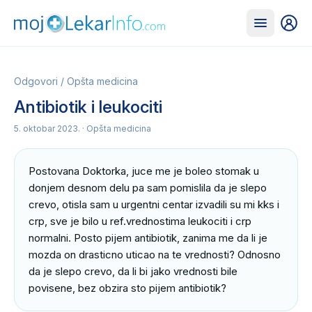
Odgovori
/
Opšta medicina
Antibiotik i leukociti
5. oktobar 2023.
· Opšta medicina
Postovana Doktorka, juce me je boleo stomak u 
donjem desnom delu pa sam pomislila da je slepo 
crevo, otisla sam u urgentni centar izvadili su mi kks i 
crp, sve je bilo u ref.vrednostima leukociti i crp 
normalni. Posto pijem antibiotik, zanima me da li je 
mozda on drasticno uticao na te vrednosti? Odnosno 
da je slepo crevo, da li bi jako vrednosti bile 
povisene, bez obzira sto pijem antibiotik?