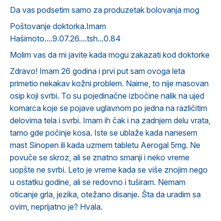
Da vas podsetim samo za produzetak bolovanja mog
Poštovanje doktorka.Imam
Hašimoto....9.07.26....tsh...0.84
Molim vas da mi javite kada mogu zakazati kod doktorke
Zdravo! Imam 26 godina i prvi put sam ovoga leta
primetio nekakav kožni problem. Naime, to nije masovan
osip koji svrbi. To su pojedinačne izbočine nalik na ujed
komarca koje se pojave uglavnom po jedna na različitim
delovima tela i svrbi. Imam ih čak i na zadnjem delu vrata,
tamo gde počinje kosa. Iste se ublaže kada nanesem
mast Sinopen ili kada uzmem tabletu Aerogal 5mg. Ne
povuče se skroz, ali se znatno smanji i neko vreme
uopšte ne svrbi. Leto je vreme kada se više znojim nego
u ostatku godine, ali se redovno i tuširam. Nemam
oticanje grla, jezika, otežano disanje. Šta da uradim sa
ovim, neprijatno je? Hvala.