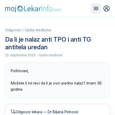
Odgovori
/
Opšta medicina
Da li je nalaz anti TPO i anti TG
antitela uredan
22. septembar 2023.
· Opšta medicina
Poštovani, 

Možete li mi reci da li je ovo uredno nalaz? Imam 36 
godina
Odgovor lekara
— Dr Biljana Petrovic