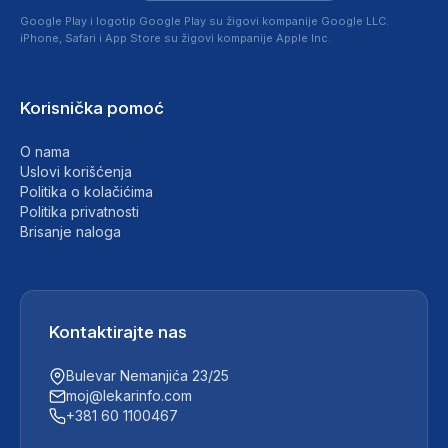
Google Play i logotip Google Play su žigovi kompanije Google LLC.
iPhone, Safari i App Store su žigovi kompanije Apple Inc.
Korisnička pomoć
O nama
Uslovi korišćenja
Politika o kolačićima
Politika privatnosti
Brisanje naloga
Kontaktirajte nas
Bulevar Nemanjića 23/25
moj@lekarinfo.com
+381 60 1100467