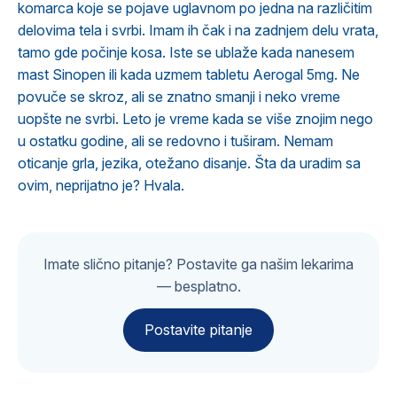
komarca koje se pojave uglavnom po jedna na različitim
delovima tela i svrbi. Imam ih čak i na zadnjem delu vrata,
tamo gde počinje kosa. Iste se ublaže kada nanesem
mast Sinopen ili kada uzmem tabletu Aerogal 5mg. Ne
povuče se skroz, ali se znatno smanji i neko vreme
uopšte ne svrbi. Leto je vreme kada se više znojim nego
u ostatku godine, ali se redovno i tuširam. Nemam
oticanje grla, jezika, otežano disanje. Šta da uradim sa
ovim, neprijatno je? Hvala.
Imate slično pitanje? Postavite ga našim lekarima
— besplatno.
Postavite pitanje