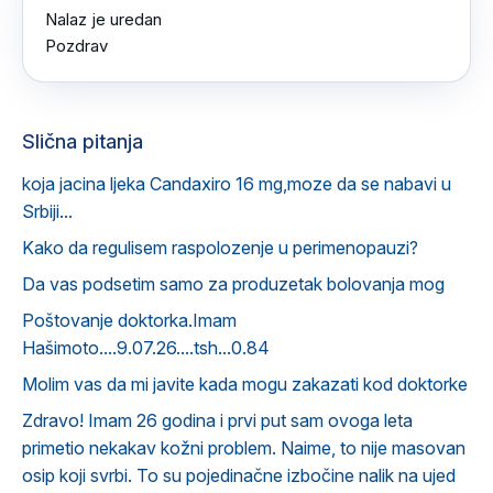
Nalaz je uredan 

Pozdrav
Slična pitanja
koja jacina ljeka Candaxiro 16 mg,moze da se nabavi u
Srbiji...
Kako da regulisem raspolozenje u perimenopauzi?
Da vas podsetim samo za produzetak bolovanja mog
Poštovanje doktorka.Imam
Hašimoto....9.07.26....tsh...0.84
Molim vas da mi javite kada mogu zakazati kod doktorke
Zdravo! Imam 26 godina i prvi put sam ovoga leta
primetio nekakav kožni problem. Naime, to nije masovan
osip koji svrbi. To su pojedinačne izbočine nalik na ujed