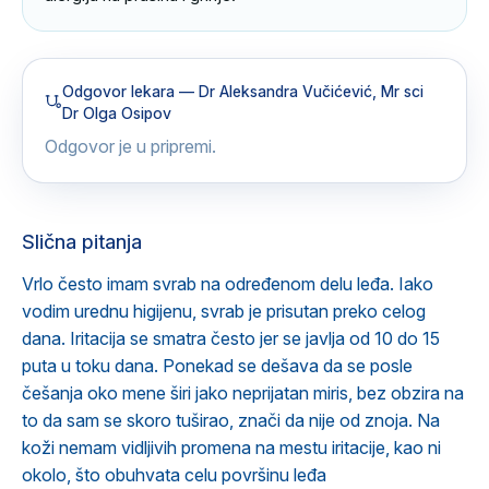
Odgovor lekara
— Dr Aleksandra Vučićević, Mr sci
Dr Olga Osipov
Odgovor je u pripremi.
Slična pitanja
Vrlo često imam svrab na određenom delu leđa. Iako
vodim urednu higijenu, svrab je prisutan preko celog
dana. Iritacija se smatra često jer se javlja od 10 do 15
puta u toku dana. Ponekad se dešava da se posle
češanja oko mene širi jako neprijatan miris, bez obzira na
to da sam se skoro tuširao, znači da nije od znoja. Na
koži nemam vidljivih promena na mestu iritacije, kao ni
okolo, što obuhvata celu površinu leđa