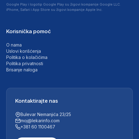
Google Play i logotip Google Play su žigovi kompanije Google LLC.
iPhone, Safari i App Store su žigovi kompanije Apple Inc.
Korisnička pomoć
O nama
Uslovi korišćenja
Politika o kolačićima
Politika privatnosti
Brisanje naloga
Kontaktirajte nas
Bulevar Nemanjića 23/25
moj@lekarinfo.com
+381 60 1100467