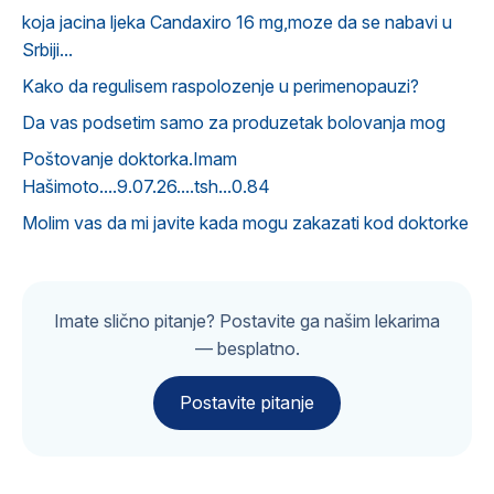
koja jacina ljeka Candaxiro 16 mg,moze da se nabavi u
Srbiji...
Kako da regulisem raspolozenje u perimenopauzi?
Da vas podsetim samo za produzetak bolovanja mog
Poštovanje doktorka.Imam
Hašimoto....9.07.26....tsh...0.84
Molim vas da mi javite kada mogu zakazati kod doktorke
Imate slično pitanje? Postavite ga našim lekarima
— besplatno.
Postavite pitanje