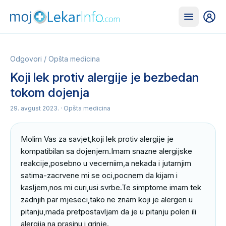
Odgovori
/
Opšta medicina
Koji lek protiv alergije je bezbedan
tokom dojenja
29. avgust 2023.
· Opšta medicina
Molim Vas za savjet,koji lek protiv alergije je 
kompatibilan sa dojenjem.Imam snazne alergijske 
reakcije,posebno u vecerniim,a nekada i jutarnjim 
satima-zacrvene mi se oci,pocnem da kijam i 
kasljem,nos mi curi,usi svrbe.Te simptome imam tek 
zadnjih par mjeseci,tako ne znam koji je alergen u 
pitanju,mada pretpostavljam da je u pitanju polen ili 
alergija na prasinu i grinje.