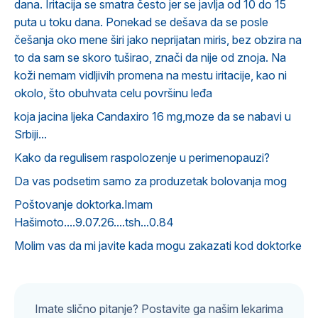
dana. Iritacija se smatra često jer se javlja od 10 do 15
puta u toku dana. Ponekad se dešava da se posle
češanja oko mene širi jako neprijatan miris, bez obzira na
to da sam se skoro tuširao, znači da nije od znoja. Na
koži nemam vidljivih promena na mestu iritacije, kao ni
okolo, što obuhvata celu površinu leđa
koja jacina ljeka Candaxiro 16 mg,moze da se nabavi u
Srbiji...
Kako da regulisem raspolozenje u perimenopauzi?
Da vas podsetim samo za produzetak bolovanja mog
Poštovanje doktorka.Imam
Hašimoto....9.07.26....tsh...0.84
Molim vas da mi javite kada mogu zakazati kod doktorke
Imate slično pitanje? Postavite ga našim lekarima