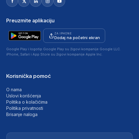
Preuzmite aplikaciju
ZA IPHONE
Dodaj na početni ekran
Google Play i logotip Google Play su žigovi kompanije Google LLC.
iPhone, Safari i App Store su žigovi kompanije Apple Inc.
Korisnička pomoć
O nama
Uslovi korišćenja
Politika o kolačićima
Politika privatnosti
Brisanje naloga