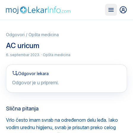
Odgovori
/
Opšta medicina
AC uricum
6. septembar 2023.
· Opšta medicina
Odgovor lekara
Odgovor je u pripremi.
Slična pitanja
Vrlo često imam svrab na određenom delu leđa. Iako
vodim urednu higijenu, svrab je prisutan preko celog