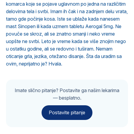
komarca koje se pojave uglavnom po jedna na različitim
delovima tela i svrbi. Imam ih čak i na zadnjem delu vrata,
tamo gde počinje kosa. Iste se ublaže kada nanesem
mast Sinopen ili kada uzmem tabletu Aerogal 5mg. Ne
povuče se skroz, ali se znatno smanji i neko vreme
uopšte ne svrbi. Leto je vreme kada se više znojim nego
u ostatku godine, ali se redovno i tuširam. Nemam
oticanje grla, jezika, otežano disanje. Šta da uradim sa
ovim, neprijatno je? Hvala.
Imate slično pitanje? Postavite ga našim lekarima
— besplatno.
Postavite pitanje