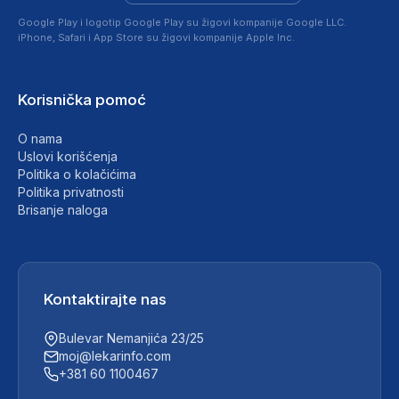
Google Play i logotip Google Play su žigovi kompanije Google LLC.
iPhone, Safari i App Store su žigovi kompanije Apple Inc.
Korisnička pomoć
O nama
Uslovi korišćenja
Politika o kolačićima
Politika privatnosti
Brisanje naloga
Kontaktirajte nas
Bulevar Nemanjića 23/25
moj@lekarinfo.com
+381 60 1100467