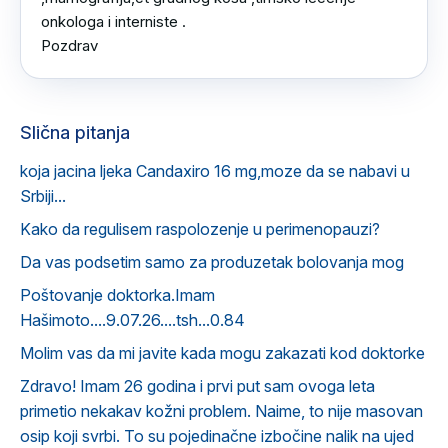
onkologa i interniste .

Pozdrav
Slična pitanja
koja jacina ljeka Candaxiro 16 mg,moze da se nabavi u
Srbiji...
Kako da regulisem raspolozenje u perimenopauzi?
Da vas podsetim samo za produzetak bolovanja mog
Poštovanje doktorka.Imam
Hašimoto....9.07.26....tsh...0.84
Molim vas da mi javite kada mogu zakazati kod doktorke
Zdravo! Imam 26 godina i prvi put sam ovoga leta
primetio nekakav kožni problem. Naime, to nije masovan
osip koji svrbi. To su pojedinačne izbočine nalik na ujed