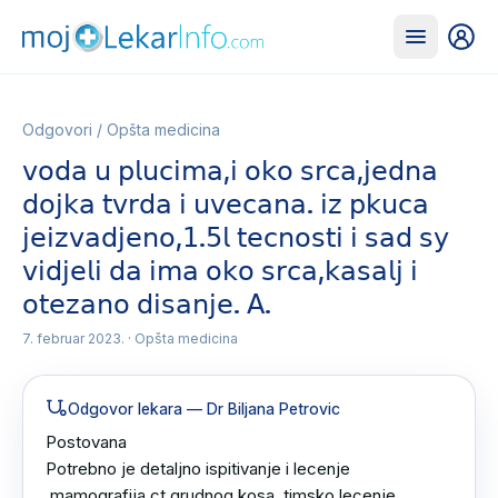
Odgovori
/
Opšta medicina
𝗏𝗈𝖽𝖺 𝗎 𝗉𝗅𝗎𝖼𝗂𝗆𝖺,𝗂 𝗈𝗄𝗈 𝗌𝗋𝖼𝖺,𝗃𝖾𝖽𝗇𝖺
𝖽𝗈𝗃𝗄𝖺 𝗍𝗏𝗋𝖽𝖺 𝗂 𝗎𝗏𝖾𝖼𝖺𝗇𝖺. 𝗂𝗓 𝗉𝗄𝗎𝖼𝖺
𝗃𝖾𝗂𝗓𝗏𝖺𝖽𝗃𝖾𝗇𝗈,𝟣.𝟧𝗅 𝗍𝖾𝖼𝗇𝗈𝗌𝗍𝗂 𝗂 𝗌𝖺𝖽 𝗌𝗒
𝗏𝗂𝖽𝗃𝖾𝗅𝗂 𝖽𝖺 𝗂𝗆𝖺 𝗈𝗄𝗈 𝗌𝗋𝖼𝖺,𝗄𝖺𝗌𝖺𝗅𝗃 𝗂
𝗈𝗍𝖾𝗓𝖺𝗇𝗈 𝖽𝗂𝗌𝖺𝗇𝗃𝖾. 𝖠.
7. februar 2023.
· Opšta medicina
Odgovor lekara
— Dr Biljana Petrovic
Postovana 

Potrebno je detaljno ispitivanje i lecenje 
,mamografija,ct grudnog kosa ,timsko lecenje 