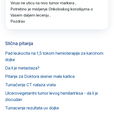
Virusi ne uticu na nivo tumor markera .

Potrebno je misljenje Onkoloskog konzilijuma o 
Vasem daljem lecenju .

Pozdrav
Slična pitanja
Pad leukocita na 1,5 tokom hemioterapije za karcinom
dojke
Da li je metastaza?
Pitanje za Doktora skener male karlice
Tumačenje CT nalaza vrata
Ulcerovegetantni tumor levog hemilarinksa - da li je
zlocudan
Tumacenje rezultata uv dojke