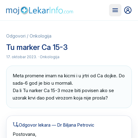
Odgovori
/
Onkologija
Tu marker Ca 15-3
17. oktobar 2023.
· Onkologija
Meta promene imam na kicmi i u jrtri od Ca dojke. Do 
sada-6 god je bio u mormali.

Da li Tu narker Ca 15-3 moze biti povisen ako se 
uzorak krvi dao pod virozom koja nije prosla?
Odgovor lekara
— Dr Biljana Petrovic
Postovana,
