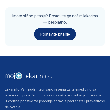
Imate slično pitanje? Postavite ga našim lekarima
— besplatno.
Postavite pitanje
LekarInfo Vam nudi integrisano rešenja za telemedicinu sa
praćenjem preko 20 podataka u svakoj konsultaciji i pretvara ih
u korisne podatke za praćenje zdravlja pacijenata i preventivno
delovanje.