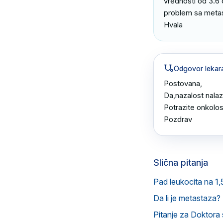
vrednosti od 3.6 
problem sa meta
Hvala
Odgovor lekar
Postovana,

Da,nazalost nala
Potrazite onkolosk
Pozdrav
Slična pitanja
Pad leukocita na 1
Da li je metastaza?
Pitanje za Doktora 