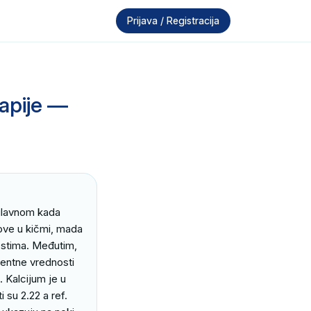
Prijava / Registracija
apije —
glavnom kada 
ove u kičmi, mada 
ostima. Međutim, 
rentne vrednosti 
Kalcijum je u 
 su 2.22 a ref. 