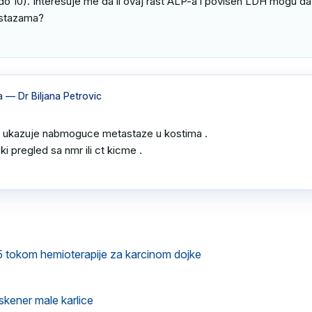
do 10). Interesuje me da li ovaj rast ALP-a i povišen LDH mogu da 
stazama?

a
— Dr Biljana Petrovic
z ukazuje nabmoguce metastaze u kostima .

i pregled sa nmr ili ct kicme .

,5 tokom hemioterapije za karcinom dojke
skener male karlice