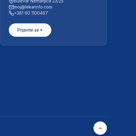
Bulevar Nemanjića 23/25
moj@lekarinfo.com
+381 60 1100467
Prijavite se