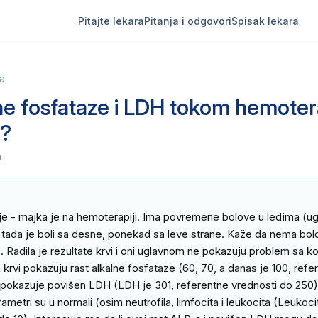
Pitajte lekara
Pitanja i odgovori
Spisak lekara
a
ne fosfataze i LDH tokom hemoter
e?
a
je - majka je na hemoterapiji. Ima povremene bolove u leđima (u
, tada je boli sa desne, ponekad sa leve strane. Kaže da nema bol
). Radila je rezultate krvi i oni uglavnom ne pokazuju problem sa k
 krvi pokazuju rast alkalne fosfataze (60, 70, a danas je 100, refe
i pokazuje povišen LDH (LDH je 301, referentne vrednosti do 250). 
rametri su u normali (osim neutrofila, limfocita i leukocita (Leukociti