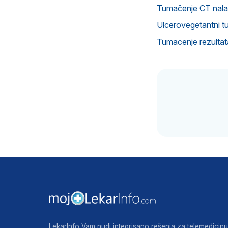
Tumačenje CT nala
Ulcerovegetantni tu
Tumacenje rezultat
LekarInfo Vam nudi integrisano rešenja za telemedicinu