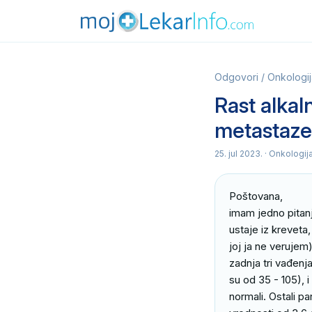
Odgovori
/
Onkologij
Rast alkal
metastaz
25. jul 2023.
· Onkologij
Poštovana,

imam jedno pitan
ustaje iz kreveta
joj ja ne verujem
zadnja tri vađenja
su od 35 - 105), 
normali. Ostali pa