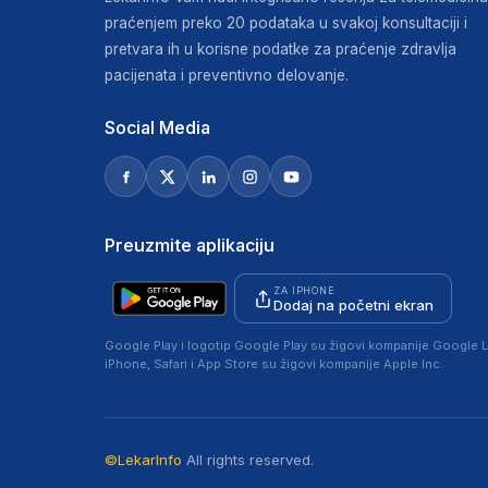
praćenjem preko 20 podataka u svakoj konsultaciji i
pretvara ih u korisne podatke za praćenje zdravlja
pacijenata i preventivno delovanje.
Social Media
Preuzmite aplikaciju
ZA IPHONE
Dodaj na početni ekran
Google Play i logotip Google Play su žigovi kompanije Google L
iPhone, Safari i App Store su žigovi kompanije Apple Inc.
©LekarInfo
All rights reserved.