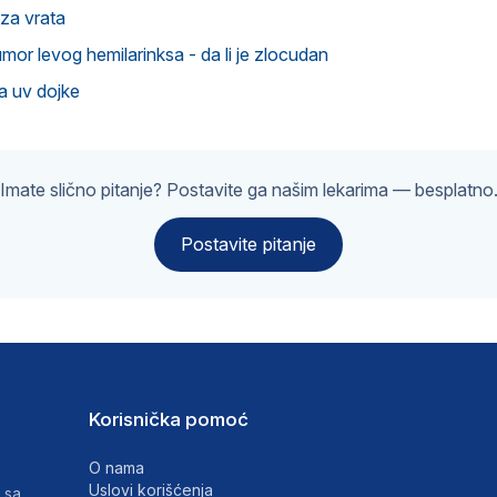
za vrata
mor levog hemilarinksa - da li je zlocudan
a uv dojke
Imate slično pitanje? Postavite ga našim lekarima — besplatno
Postavite pitanje
Korisnička pomoć
O nama
Uslovi korišćenja
 sa