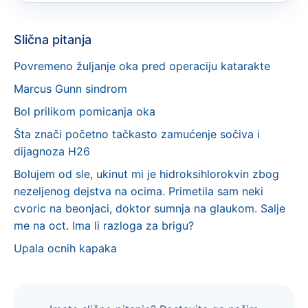
Slična pitanja
Povremeno žuljanje oka pred operaciju katarakte
Marcus Gunn sindrom
Bol prilikom pomicanja oka
Šta znači početno tačkasto zamućenje sočiva i
dijagnoza H26
Bolujem od sle, ukinut mi je hidroksihlorokvin zbog
nezeljenog dejstva na ocima. Primetila sam neki
cvoric na beonjaci, doktor sumnja na glaukom. Salje
me na oct. Ima li razloga za brigu?
Upala ocnih kapaka