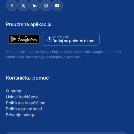
Preuzmite aplikaciju
ZA IPHONE
Dodaj na početni ekran
Google Play i logotip Google Play su žigovi kompanije Google LLC. iPhone,
Safari i App Store su žigovi kompanije Apple Inc.
Korisnička pomoć
O nama
Uslovi korišćenja
Politika o kolačićima
Politika privatnosti
Brisanje naloga