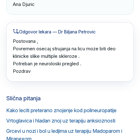
Ana Djuric
Odgovor lekara
— Dr Biljana Petrovic
Postovana ,

Povremen osecaj strujanja na licu moze biti deo 
klinicke slike multiple skleroze .

Potreban je neuroloski pregled .

Pozdrav
Slična pitanja
Kako leciti preterano znojenje kod polineuropatije
Vrtoglavica i hladan znoj uz terapiju anksioznosti
Grcevi u nozi i bol u ledjima uz terapiju Madoparom i
Mirapexom