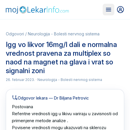
Odgovori
/
Neurologija - Bolesti nervnog sistema
Igg vo likvor 16mg/l dali e normalna
vrednost pravena za multiplex so
naod na magnet na glava i vrat so
signalni zoni
26. februar 2023.
· Neurologija - Bolesti nervnog sistema
Odgovor lekara
— Dr Biljana Petrovic
Postovana 

Refentne vrednosti igg u likivu variraju u zavisnosti od 
primenjene metode analize .

Povisene vrednosti mogu ukazuvati na sklerozu 