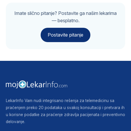
Imate slično pitanje? Postavite ga našim lekarima
— besplatno.
Postavite pitanje
LekarInfo Vam nudi integrisano rešenja za telemedicinu sa
praćenjem preko 20 podataka u svakoj konsultaciji i pretvara ih
u korisne podatke za praćenje zdravlja pacijenata i preventivno
delovanje.