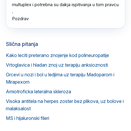
multuplex i potrebna su dakja ispitivanja u tom pravcu 
.

Pozdrav
Slična pitanja
Kako leciti preterano znojenje kod polineuropatije
Vrtoglavica i hladan znoj uz terapiju anksioznosti
Grcevi u nozi i bol u ledjima uz terapiju Madoparom i
Mirapexom
Amiotroficka lateralna skleroza
Visoka antitela na herpes zoster bez plikova, uz bolove i
malaksalost
MS i hijaluronski fileri