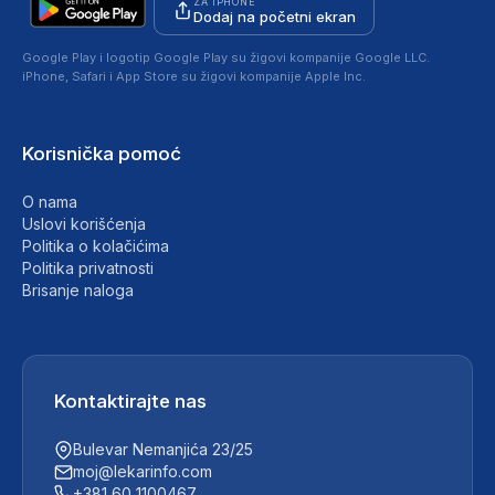
ZA IPHONE
Dodaj na početni ekran
Google Play i logotip Google Play su žigovi kompanije Google LLC.
iPhone, Safari i App Store su žigovi kompanije Apple Inc.
Korisnička pomoć
O nama
Uslovi korišćenja
Politika o kolačićima
Politika privatnosti
Brisanje naloga
Kontaktirajte nas
Bulevar Nemanjića 23/25
moj@lekarinfo.com
+381 60 1100467