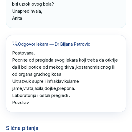
biti uzrok ovog bola?

Unapred hvala,

Anita
Odgovor lekara
— Dr Biljana Petrovic
Postovana,

Pocnite od pregleda svog lekara koji treba da otkrije 
da li bol potice od mekog tkiva ,kostanomisicnog ili 
od organa grudnog kosa .

Ultrazvuk supre i infraklavikularne 
jame,vrata,axila,dojke,prepona.

Laboratorija i ostali pregledi .

Pozdrav
Slična pitanja