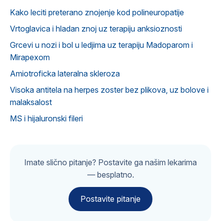
Kako leciti preterano znojenje kod polineuropatije
Vrtoglavica i hladan znoj uz terapiju anksioznosti
Grcevi u nozi i bol u ledjima uz terapiju Madoparom i
Mirapexom
Amiotroficka lateralna skleroza
Visoka antitela na herpes zoster bez plikova, uz bolove i
malaksalost
MS i hijaluronski fileri
Imate slično pitanje? Postavite ga našim lekarima
— besplatno.
Postavite pitanje