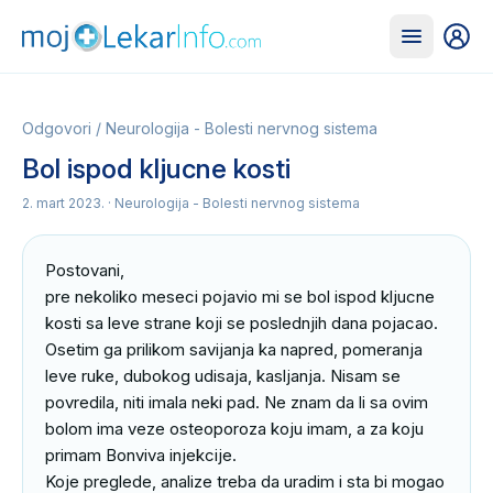
Odgovori
/
Neurologija - Bolesti nervnog sistema
Bol ispod kljucne kosti
2. mart 2023.
· Neurologija - Bolesti nervnog sistema
Postovani,

pre nekoliko meseci pojavio mi se bol ispod kljucne 
kosti sa leve strane koji se poslednjih dana pojacao. 
Osetim ga prilikom savijanja ka napred, pomeranja 
leve ruke, dubokog udisaja, kasljanja. Nisam se 
povredila, niti imala neki pad. Ne znam da li sa ovim 
bolom ima veze osteoporoza koju imam, a za koju 
primam Bonviva injekcije. 

Koje preglede, analize treba da uradim i sta bi mogao 