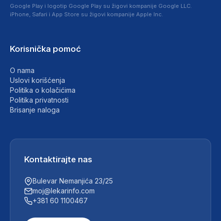
Google Play i logotip Google Play su žigovi kompanije Google LLC.
iPhone, Safari i App Store su žigovi kompanije Apple Inc.
Korisnička pomoć
O nama
Uslovi korišćenja
Politika o kolačićima
Politika privatnosti
Brisanje naloga
Kontaktirajte nas
Bulevar Nemanjića 23/25
moj@lekarinfo.com
+381 60 1100467