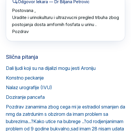
Odgovor lekara
— Dr Biljana Petrovic
Postovana ,

Uradite i urinokulturu i ultrazvucni pregled trbuha zbog 
postojanja dosta amfornih fosfata u urinu .

Pozdrav
Slična pitanja
Dali ljudi koji su na dijalizi mogu jesti Aroniju
Konstno peckanje
Nalaz urografije (IVU)
Doziranje pancefa
Pozdrav zanamima zbog cega mi je estradiol smanjen da
nmg da zatrdunim s obzirom da imam problem sa
bubrezima...?Kako utice na bubrege ..?od rodjenjanimam
problem od 9 godine bukvalno,sad imam 28 nisam udata