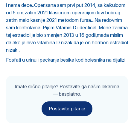
i nema dece..Operisana sam prvi put 2014, sa kalkulozm
od 5 cm,zatim 2021 klasicnom operacijom levi bubreg
zatim malo kasnije 2021 metodom fursa...Na redovnim
sam kontrolama..Pijem Vitamin D i dectical..Mene zanima
taj estradiol je bio smanjen 2013 u 16 godii,mada mislim
da ako je nivo vitamina D nizak da je on hormon estradiol
nizak..
Fosfati u urinu i peckanje besike kod bolesnika na dijalizi
Imate slično pitanje? Postavite ga našim lekarima
— besplatno.
Postavite pitanje