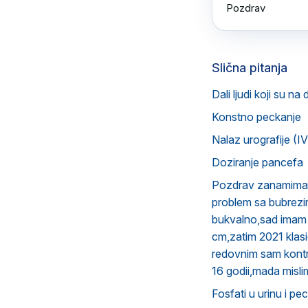
Pozdrav
Slična pitanja
Dali ljudi koji su na 
Konstno peckanje
Nalaz urografije (I
Doziranje pancefa
Pozdrav zanamima z
problem sa bubrezi
bukvalno,sad imam 
cm,zatim 2021 klas
redovnim sam kontro
16 godii,mada misli
Fosfati u urinu i pe