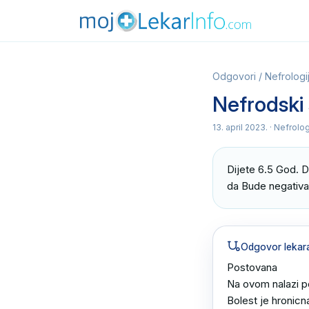
Odgovori
/
Nefrologi
Nefrodski
13. april 2023.
· Nefrolog
Dijete 6.5 God. D
da Bude negativ
Odgovor lekar
Postovana 

Na ovom nalazi po
Bolest je hronicna