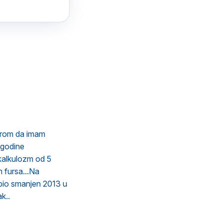
irom da imam
 godine
kalkulozm od 5
 fursa...Na
 bio smanjen 2013 u
k..