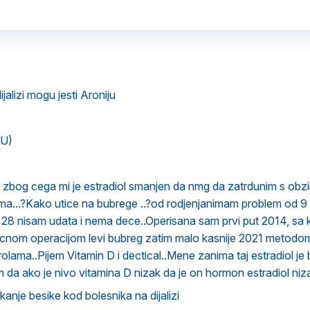
dijalizi mogu jesti Aroniju
VU)
bog cega mi je estradiol smanjen da nmg da zatrdunim s obz
ma...?Kako utice na bubrege ..?od rodjenjanimam problem od 9
28 nisam udata i nema dece..Operisana sam prvi put 2014, sa 
icnom operacijom levi bubreg zatim malo kasnije 2021 metodom
lama..Pijem Vitamin D i dectical..Mene zanima taj estradiol je
m da ako je nivo vitamina D nizak da je on hormon estradiol niza
ckanje besike kod bolesnika na dijalizi