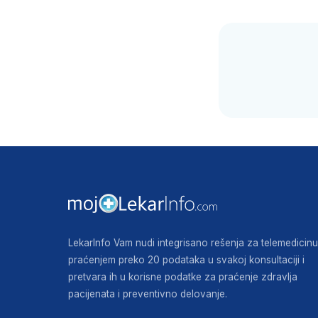
LekarInfo Vam nudi integrisano rešenja za telemedicinu
praćenjem preko 20 podataka u svakoj konsultaciji i
pretvara ih u korisne podatke za praćenje zdravlja
pacijenata i preventivno delovanje.