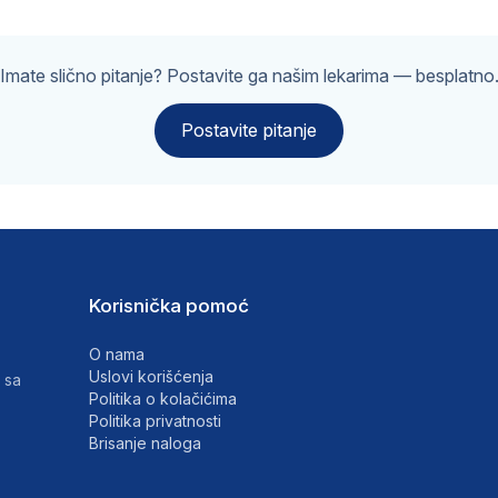
Imate slično pitanje? Postavite ga našim lekarima — besplatno
Postavite pitanje
Korisnička pomoć
O nama
Uslovi korišćenja
 sa
Politika o kolačićima
Politika privatnosti
Brisanje naloga