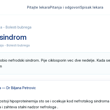
Pitajte lekara
Pitanja i odgovori
Spisak lekara
ja - Bolesti bubrega
 sindrom
ija - Bolesti bubrega
obio nefrodski sindrom. Pije ciklosporin vec dve nedelje. Kada se
an
a
— Dr Biljana Petrovic
stoji hipoproteinemija sto se i ocekuje kod nefrotskog sindroma .
 i zahteva stalni nadzor nefrologa .
