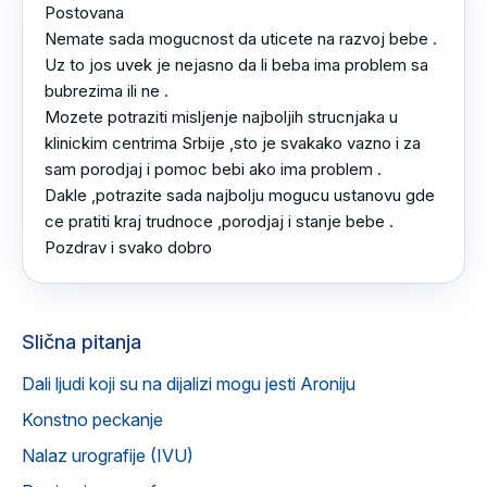
Postovana 

Nemate sada mogucnost da uticete na razvoj bebe .

Uz to jos uvek je nejasno da li beba ima problem sa 
bubrezima ili ne .

Mozete potraziti misljenje najboljih strucnjaka u 
klinickim centrima Srbije ,sto je svakako vazno i za 
sam porodjaj i pomoc bebi ako ima problem .

Dakle ,potrazite sada najbolju mogucu ustanovu gde 
ce pratiti kraj trudnoce ,porodjaj i stanje bebe .

Pozdrav i svako dobro
Slična pitanja
Dali ljudi koji su na dijalizi mogu jesti Aroniju
Konstno peckanje
Nalaz urografije (IVU)