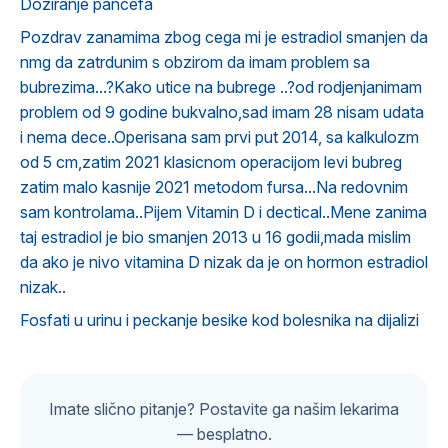
Doziranje pancefa
Pozdrav zanamima zbog cega mi je estradiol smanjen da
nmg da zatrdunim s obzirom da imam problem sa
bubrezima...?Kako utice na bubrege ..?od rodjenjanimam
problem od 9 godine bukvalno,sad imam 28 nisam udata
i nema dece..Operisana sam prvi put 2014, sa kalkulozm
od 5 cm,zatim 2021 klasicnom operacijom levi bubreg
zatim malo kasnije 2021 metodom fursa...Na redovnim
sam kontrolama..Pijem Vitamin D i dectical..Mene zanima
taj estradiol je bio smanjen 2013 u 16 godii,mada mislim
da ako je nivo vitamina D nizak da je on hormon estradiol
nizak..
Fosfati u urinu i peckanje besike kod bolesnika na dijalizi
Imate slično pitanje? Postavite ga našim lekarima
— besplatno.