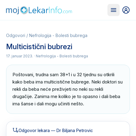
Odgovori
/
Nefrologija - Bolesti bubrega
Multicistični bubrezi
17. januar 2023.
· Nefrologija - Bolesti bubrega
Poštovani, trudna sam 38+1 i u 32 tjednu su otkrili 
kako beba ima multicistične bubrege. Neki doktori su 
rekli da beba neće preživjeti no neki su rekli 
drugačije. Zanima me koliko je to opasno i dali beba 
ima šanse i dali mogu učiniti nešto.
Odgovor lekara
— Dr Biljana Petrovic