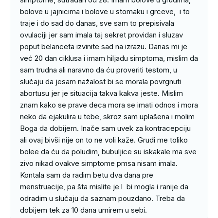
bolove u jajnicima i bolove u stomaku i grceve,  i to 
traje i do sad do danas, sve sam to prepisivala 
ovulaciji jer sam imala taj sekret providan i sluzav 
poput belanceta izvinite sad na izrazu. Danas mi je 
već 20 dan ciklusa i imam hiljadu simptoma, mislim da 
sam trudna ali naravno da ću proveriti testom, u 
slučaju da jesam nažalost bi se morala povrgnuti 
abortusu jer je situacija takva kakva jeste. Mislim 
znam kako se prave deca mora se imati odnos i mora 
neko da ejakulira u tebe, skroz sam uplašena i molim 
Boga da dobijem. Inače sam uvek za kontracepciju 
ali ovaj bivši nije on to ne voli kaže. Grudi me toliko 
bolee da ću da poludim, bubuljice su iskakale ma sve 
zivo nikad ovakve simptome pmsa nisam imala. 
Kontala sam da radim betu dva dana pre 
menstruacije, pa šta mislite je l  bi mogla i ranije da 
odradim u slučaju da saznam pouzdano. Treba da 
dobijem tek za 10 dana umirem u sebi.