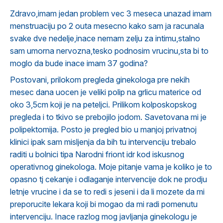
Zdravo,imam jedan problem vec 3 meseca unazad imam
menstruaciju po 2 outa mesecno kako sam ja racunala
svake dve nedelje,inace nemam zelju za intimu,stalno
sam umorna nervozna,tesko podnosim vrucinu,sta bi to
moglo da bude inace imam 37 godina?
Postovani, prilokom pregleda ginekologa pre nekih
mesec dana uocen je veliki polip na grlicu materice od
oko 3,5cm koji je na peteljci. Prilikom kolposkopskog
pregleda i to tkivo se prebojilo jodom. Savetovana mi je
polipektomija. Posto je pregled bio u manjoj privatnoj
klinici ipak sam misljenja da bih tu intervenciju trebalo
raditi u bolnici tipa Narodni friont idr kod iskusnog
operativnog ginekologa. Moje pitanje vama je koliko je to
opasno tj cekanje i odlaganje intervencije dok ne prodju
letnje vrucine i da se to redi s jeseni i da li mozete da mi
preporucite lekara koji bi mogao da mi radi pomenutu
intervenciju. Inace razlog mog javljanja ginekologu je