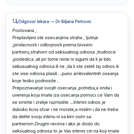
Odgovor lekara
— Dr Biljana Petrovic
Postovana ,

Preplavljeni ste osecanjima straha , ljutnje 
,privlacnosti i odbojnosti prema bivsem 
partneru,strahom od seksualnog odnosa ,trudnoce 
,posledica ,ali pri tome niste ni sigurni da li je bilo 
sekusualnog odnosa ili ne ,da li ste zeleli taj odnos ili 
ste vise odnosa plasili ...puno ambivalentnih oseanja 
koje tesko podnosite .

Prepoznavanje svojih osecanja ,potreba,a onda i 
uverenja koja imate iza osecanja pomoci ce Vam da 
se smirite i zrelije razmislite ...Intimni odnos je 
duboko licna stvar i ne morate,a mislim i da ne treba 
da delite svoju intimu ni sa kim osim sa 
partnerom.Drugim recima i ako je doslo do 
seksualnog odnosa to je Vas intimni cin na koji imate 