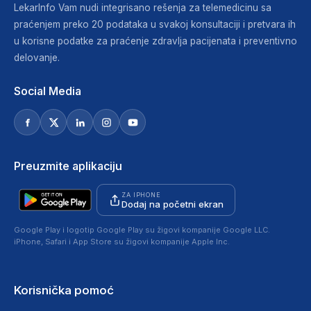
LekarInfo Vam nudi integrisano rešenja za telemedicinu sa
praćenjem preko 20 podataka u svakoj konsultaciji i pretvara ih
u korisne podatke za praćenje zdravlja pacijenata i preventivno
delovanje.
Social Media
Preuzmite aplikaciju
ZA IPHONE
Dodaj na početni ekran
Google Play i logotip Google Play su žigovi kompanije Google LLC.
iPhone, Safari i App Store su žigovi kompanije Apple Inc.
Korisnička pomoć