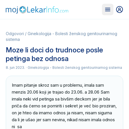
Odgovori
/
Ginekologija - Bolesti ženskog genitourinarnog
sistema
Moze li doci do trudnoce posle
petinga bez odnosa
8. jun 2023.
· Ginekologija - Bolesti ženskog genitourinarnog sistema
Imam pitanje skroz sam u problemu, imala sam 
menzis 20.06 koji je trajao do 23.06. a 28.06 Sam 
imala neki vid petinga sa bivšim deckom jer je bila 
priča da ćemo se pomiriti i sekret je već bio proziran, 
on je hteo da imamo odnos ja nisam, nisam sigurna 
da li je ušao jer sam nevina, nikad nisam imala odnos 
ni  sa
