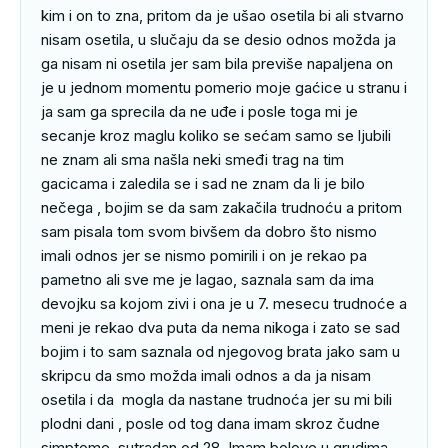
kim i on to zna, pritom da je ušao osetila bi ali stvarno 
nisam osetila, u slučaju da se desio odnos možda ja 
ga nisam ni osetila jer sam bila previše napaljena on 
je u jednom momentu pomerio moje gaćice u stranu i 
ja sam ga sprecila da ne uđe i posle toga mi je 
secanje kroz maglu koliko se sećam samo se ljubili 
ne znam ali sma našla neki smeđi trag na tim 
gacicama i zaledila se i sad ne znam da li je bilo 
nečega , bojim se da sam zakačila trudnoću a pritom 
sam pisala tom svom bivšem da dobro što nismo 
imali odnos jer se nismo pomirili i on je rekao pa 
pametno ali sve me je lagao, saznala sam da ima 
devojku sa kojom zivi i ona je u 7. mesecu trudnoće a 
meni je rekao dva puta da nema nikoga i zato se sad 
bojim i to sam saznala od njegovog brata jako sam u 
skripcu da smo možda imali odnos a da ja nisam 
osetila i da  mogla da nastane trudnoća jer su mi bili 
plodni dani , posle od tog dana imam skroz čudne 
simptome, sutradan od 28. Imam bolove u grudima, 