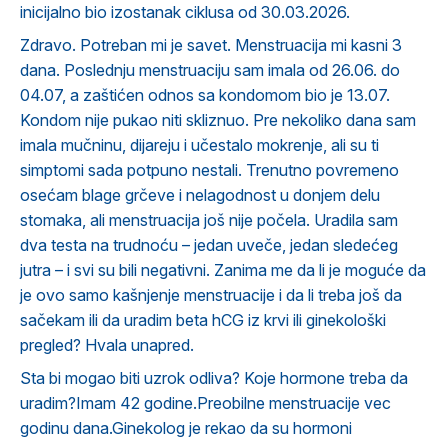
inicijalno bio izostanak ciklusa od 30.03.2026.
Zdravo. Potreban mi je savet. Menstruacija mi kasni 3
dana. Poslednju menstruaciju sam imala od 26.06. do
04.07, a zaštićen odnos sa kondomom bio je 13.07.
Kondom nije pukao niti skliznuo. Pre nekoliko dana sam
imala mučninu, dijareju i učestalo mokrenje, ali su ti
simptomi sada potpuno nestali. Trenutno povremeno
osećam blage grčeve i nelagodnost u donjem delu
stomaka, ali menstruacija još nije počela. Uradila sam
dva testa na trudnoću – jedan uveče, jedan sledećeg
jutra – i svi su bili negativni. Zanima me da li je moguće da
je ovo samo kašnjenje menstruacije i da li treba još da
sačekam ili da uradim beta hCG iz krvi ili ginekološki
pregled? Hvala unapred.
Sta bi mogao biti uzrok odliva? Koje hormone treba da
uradim?Imam 42 godine.Preobilne menstruacije vec
godinu dana.Ginekolog je rekao da su hormoni