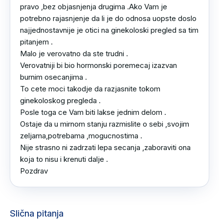
pravo ,bez objasnjenja drugima .Ako Vam je 
potrebno rajasnjenje da li je do odnosa uopste doslo 
najjednostavnije je otici na ginekoloski pregled sa tim 
pitanjem .

Malo je verovatno da ste trudni .

Verovatniji bi bio hormonski poremecaj izazvan 
burnim osecanjima .

To cete moci takodje da razjasnite tokom 
ginekoloskog pregleda .

Posle toga ce Vam biti lakse jednim delom .

Ostaje da u mirnom stanju razmislite o sebi ,svojim 
zeljama,potrebama ,mogucnostima .

Nije strasno ni zadrzati lepa secanja ,zaboraviti ona 
koja to nisu i krenuti dalje .

Pozdrav
Slična pitanja