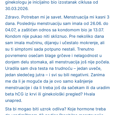
ginekologu je inicijalno bio izostanak ciklusa od
30.03.2026.
Zdravo. Potreban mi je savet. Menstruacija mi kasni 3
dana. Poslednju menstruaciju sam imala od 26.06. do
04.07, a zaštićen odnos sa kondomom bio je 13.07.
Kondom nije pukao niti skliznuo. Pre nekoliko dana
sam imala mučninu, dijareju i učestalo mokrenje, ali
su ti simptomi sada potpuno nestali. Trenutno
povremeno osećam blage grčeve i nelagodnost u
donjem delu stomaka, ali menstruacija još nije počela.
Uradila sam dva testa na trudnoću – jedan uveče,
jedan sledećeg jutra – i svi su bili negativni. Zanima
me da li je moguće da je ovo samo kašnjenje
menstruacije i da li treba još da sačekam ili da uradim
beta hCG iz krvi ili ginekološki pregled? Hvala
unapred.
Sta bi mogao biti uzrok odliva? Koje hormone treba