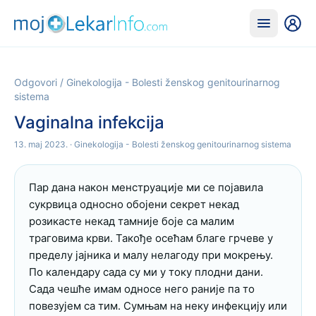
Odgovori
/
Ginekologija - Bolesti ženskog genitourinarnog
sistema
Vaginalna infekcija
13. maj 2023.
· Ginekologija - Bolesti ženskog genitourinarnog sistema
Пар дана након менструације ми се појавила 
сукрвица односно обојени секрет некад 
розикасте некад тамније боје са малим 
траговима крви. Такође осећам благе грчеве у 
пределу јајника и малу нелагоду при мокрењу. 
По календару сада су ми у току плодни дани. 
Сада чешће имам односе него раније па то 
повезујем са тим. Сумњам на неку инфекцију или 