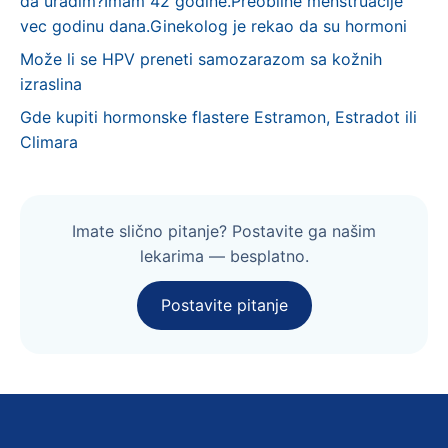
da uradim?Imam 42 godine.Preobilne menstruacije
vec godinu dana.Ginekolog je rekao da su hormoni
Može li se HPV preneti samozarazom sa kožnih
izraslina
Gde kupiti hormonske flastere Estramon, Estradot ili
Climara
Imate slično pitanje? Postavite ga našim
lekarima — besplatno.
Postavite pitanje