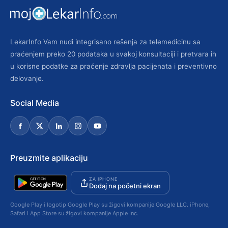
LekarInfo Vam nudi integrisano rešenja za telemedicinu sa
praćenjem preko 20 podataka u svakoj konsultaciji i pretvara ih
u korisne podatke za praćenje zdravlja pacijenata i preventivno
delovanje.
Social Media
Preuzmite aplikaciju
ZA IPHONE
Dodaj na početni ekran
Google Play i logotip Google Play su žigovi kompanije Google LLC. iPhone,
Safari i App Store su žigovi kompanije Apple Inc.