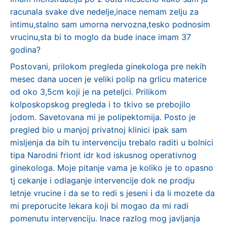
racunala svake dve nedelje,inace nemam zelju za
intimu,stalno sam umorna nervozna,tesko podnosim
vrucinu,sta bi to moglo da bude inace imam 37
godina?
Postovani, prilokom pregleda ginekologa pre nekih
mesec dana uocen je veliki polip na grlicu materice
od oko 3,5cm koji je na peteljci. Prilikom
kolposkopskog pregleda i to tkivo se prebojilo
jodom. Savetovana mi je polipektomija. Posto je
pregled bio u manjoj privatnoj klinici ipak sam
misljenja da bih tu intervenciju trebalo raditi u bolnici
tipa Narodni friont idr kod iskusnog operativnog
ginekologa. Moje pitanje vama je koliko je to opasno
tj cekanje i odlaganje intervencije dok ne prodju
letnje vrucine i da se to redi s jeseni i da li mozete da
mi preporucite lekara koji bi mogao da mi radi
pomenutu intervenciju. Inace razlog mog javljanja