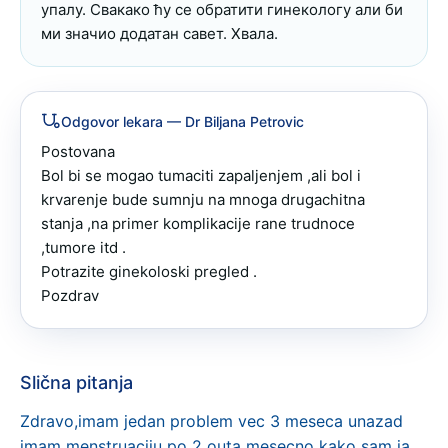
упалу. Свакако ћу се обратити гинекологу али би 
ми значио додатан савет. Хвала.
Odgovor lekara
— Dr Biljana Petrovic
Postovana 

Bol bi se mogao tumaciti zapaljenjem ,ali bol i 
krvarenje bude sumnju na mnoga drugachitna 
stanja ,na primer komplikacije rane trudnoce 
,tumore itd .

Potrazite ginekoloski pregled .

Pozdrav
Slična pitanja
Zdravo,imam jedan problem vec 3 meseca unazad
imam menstruaciju po 2 outa mesecno kako sam ja