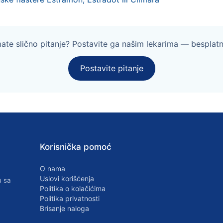
mate slično pitanje? Postavite ga našim lekarima — besplatn
Postavite pitanje
Korisnička pomoć
O nama
Uslovi korišćenja
u sa
Politika o kolačićima
Politika privatnosti
Brisanje naloga