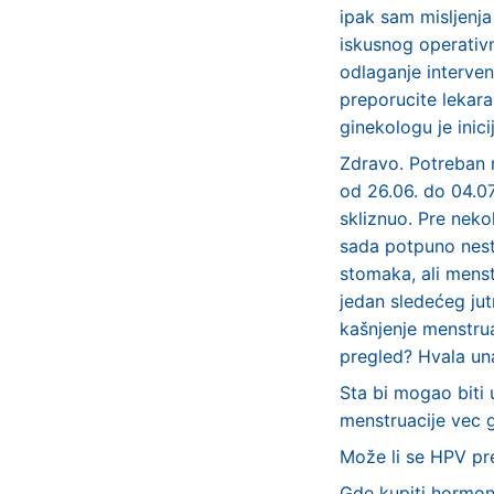
ipak sam misljenja 
iskusnog operativn
odlaganje intervenc
preporucite lekara
ginekologu je inic
Zdravo. Potreban m
od 26.06. do 04.0
skliznuo. Pre neko
sada potpuno nest
stomaka, ali menst
jedan sledećeg jut
kašnjenje menstruac
pregled? Hvala un
Sta bi mogao biti
menstruacije vec 
Može li se HPV pr
Gde kupiti hormons