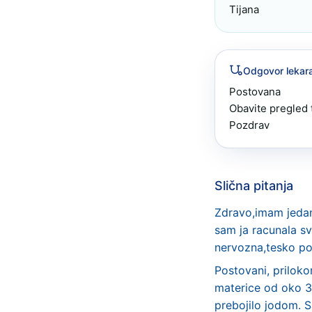
Tijana
Odgovor lekar
Postovana 

Obavite pregled 
Pozdrav
Slična pitanja
Zdravo,imam jeda
sam ja racunala s
nervozna,tesko po
Postovani, priloko
materice od oko 3,
prebojilo jodom. S