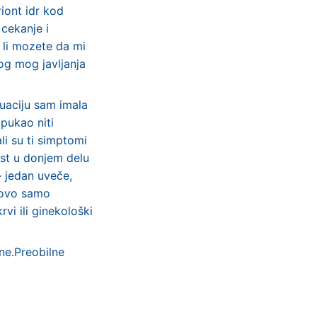
riont idr kod
 cekanje i
a li mozete da mi
og mog javljanja
ruaciju sam imala
pukao niti
li su ti simptomi
st u donjem delu
– jedan uveče,
e ovo samo
vi ili ginekološki
ne.Preobilne