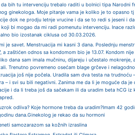
da bih tu intervenciju trebalo raditi u bolnici tipa Narodni f
og ginekologa. Moje pitanje vama je koliko je to opasno tj
ije dok ne prodju letnje vrucine i da se to redi s jeseni i d
 koji bi mogao da mi radi pomenutu intervenciju. Inace razl
ijalno bio izostanak ciklusa od 30.03.2026.
i je savet. Menstruacija mi kasni 3 dana. Poslednju menst
7, a zaštićen odnos sa kondomom bio je 13.07. Kondom nije 
liko dana sam imala mučninu, dijareju i učestalo mokrenje, a
ali. Trenutno povremeno osećam blage grčeve i nelagodno
ruacija još nije počela. Uradila sam dva testa na trudnoću 
ra – i svi su bili negativni. Zanima me da li je moguće da j
ije i da li treba još da sačekam ili da uradim beta hCG iz kr
apred.
 uzrok odliva? Koje hormone treba da uradim?Imam 42 godi
godinu dana.Ginekolog je rekao da su hormoni
eneti samozarazom sa kožnih izraslina
ke flastere Estramon, Estradot ili Climara