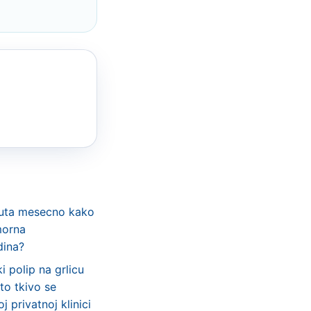
outa mesecno kako
morna
dina?
 polip na grlicu
to tkivo se
 privatnoj klinici