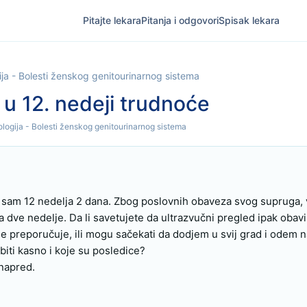
Pitajte lekara
Pitanja i odgovori
Spisak lekara
ija - Bolesti ženskog genitourinarnog sistema
 u 12. nedeji trudnoće
ologija - Bolesti ženskog genitourinarnog sistema
sam 12 nedelja 2 dana. Zbog poslovnih obaveza svog supruga, v
 dve nedelje. Da li savetujete da ultrazvučni pregled ipak obavi
e preporučuje, ili mogu sačekati da dodjem u svij grad i odem na
biti kasno i koje su posledice?

napred.
