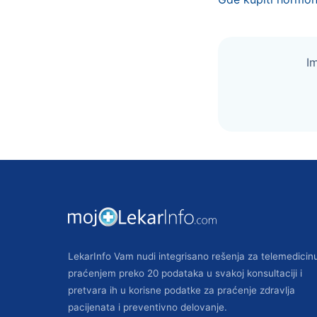
I
LekarInfo Vam nudi integrisano rešenja za telemedicin
praćenjem preko 20 podataka u svakoj konsultaciji i
pretvara ih u korisne podatke za praćenje zdravlja
pacijenata i preventivno delovanje.