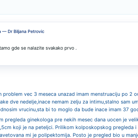
a
— Dr Biljana Petrovic
tamo gde se nalazite svakako prvo .

n problem vec 3 meseca unazad imam menstruaciju po 2 
vake dve nedelje,inace nemam zelju za intimu,stalno sam u
dnosim vrucinu,sta bi to moglo da bude inace imam 37 go
m pregleda ginekologa pre nekih mesec dana uocen je veliki
5cm koji je na peteljci. Prilikom kolposkopskog pregleda i 
avetovana mi je polipektomija. Posto je pregled bio u manjoj