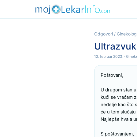
Odgovori
/
Ginekolog
Ultrazvuk
12. februar 2023.
· Ginek
Poštovani,

U drugom stanju 
kući se vraćam za
nedelje kao što s
će u tom slučaju 
Najlepše hvala u
S poštovanjem,
