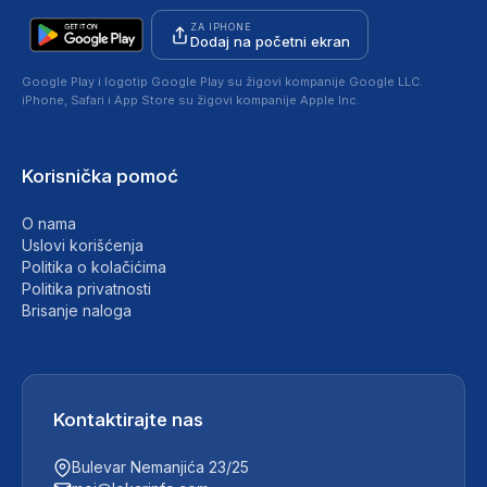
ZA IPHONE
Dodaj na početni ekran
Google Play i logotip Google Play su žigovi kompanije Google LLC.
iPhone, Safari i App Store su žigovi kompanije Apple Inc.
Korisnička pomoć
O nama
Uslovi korišćenja
Politika o kolačićima
Politika privatnosti
Brisanje naloga
Kontaktirajte nas
Bulevar Nemanjića 23/25