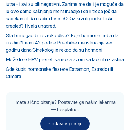
jutra – i svi su bili negativni. Zanima me da li je moguće da
je ovo samo kašnjenje menstruacije i da li treba još da
sačekam ili da uradim beta hCG iz krvi ili ginekološki
pregled? Hvala unapred.
Sta bi mogao biti uzrok odliva? Koje hormone treba da
uradim?Imam 42 godine.Preobilne menstruacije vec
godinu dana.Ginekolog je rekao da su hormoni
Može li se HPV preneti samozarazom sa kožnih izraslina
Gde kupiti hormonske flastere Estramon, Estradot ili
Climara
Imate slično pitanje? Postavite ga našim lekarima
— besplatno.
Postavite pitanje