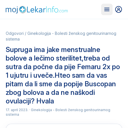
Odgovori
/
Ginekologija - Bolesti ženskog genitourinarnog
sistema
Supruga ima jake menstrualne
bolove a lečimo sterilitet,treba od
sutra da počne da pije Femaru 2x po
1 ujutru i uveče.Hteo sam da vas
pitam da li sme da popije Buscopan
zbog bolova a da ne naškodi
ovulaciji? Hvala
17. april 2023.
· Ginekologija - Bolesti ženskog genitourinarnog
sistema