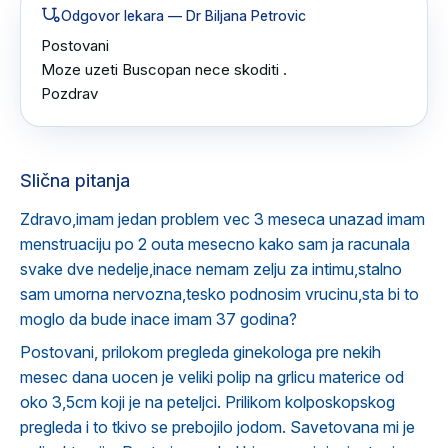
Odgovor lekara
— Dr Biljana Petrovic
Postovani 

Moze uzeti Buscopan nece skoditi .

Pozdrav
Slična pitanja
Zdravo,imam jedan problem vec 3 meseca unazad imam
menstruaciju po 2 outa mesecno kako sam ja racunala
svake dve nedelje,inace nemam zelju za intimu,stalno
sam umorna nervozna,tesko podnosim vrucinu,sta bi to
moglo da bude inace imam 37 godina?
Postovani, prilokom pregleda ginekologa pre nekih
mesec dana uocen je veliki polip na grlicu materice od
oko 3,5cm koji je na peteljci. Prilikom kolposkopskog
pregleda i to tkivo se prebojilo jodom. Savetovana mi je