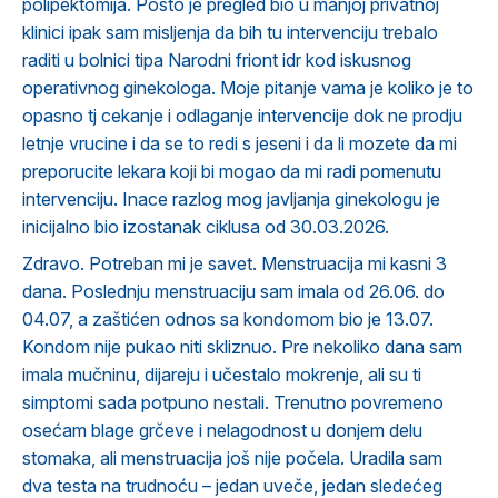
polipektomija. Posto je pregled bio u manjoj privatnoj
klinici ipak sam misljenja da bih tu intervenciju trebalo
raditi u bolnici tipa Narodni friont idr kod iskusnog
operativnog ginekologa. Moje pitanje vama je koliko je to
opasno tj cekanje i odlaganje intervencije dok ne prodju
letnje vrucine i da se to redi s jeseni i da li mozete da mi
preporucite lekara koji bi mogao da mi radi pomenutu
intervenciju. Inace razlog mog javljanja ginekologu je
inicijalno bio izostanak ciklusa od 30.03.2026.
Zdravo. Potreban mi je savet. Menstruacija mi kasni 3
dana. Poslednju menstruaciju sam imala od 26.06. do
04.07, a zaštićen odnos sa kondomom bio je 13.07.
Kondom nije pukao niti skliznuo. Pre nekoliko dana sam
imala mučninu, dijareju i učestalo mokrenje, ali su ti
simptomi sada potpuno nestali. Trenutno povremeno
osećam blage grčeve i nelagodnost u donjem delu
stomaka, ali menstruacija još nije počela. Uradila sam
dva testa na trudnoću – jedan uveče, jedan sledećeg