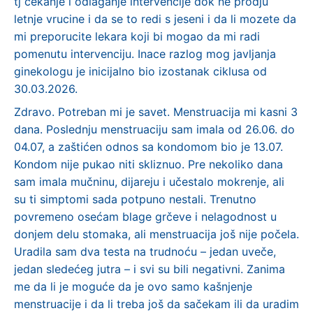
tj cekanje i odlaganje intervencije dok ne prodju
letnje vrucine i da se to redi s jeseni i da li mozete da
mi preporucite lekara koji bi mogao da mi radi
pomenutu intervenciju. Inace razlog mog javljanja
ginekologu je inicijalno bio izostanak ciklusa od
30.03.2026.
Zdravo. Potreban mi je savet. Menstruacija mi kasni 3
dana. Poslednju menstruaciju sam imala od 26.06. do
04.07, a zaštićen odnos sa kondomom bio je 13.07.
Kondom nije pukao niti skliznuo. Pre nekoliko dana
sam imala mučninu, dijareju i učestalo mokrenje, ali
su ti simptomi sada potpuno nestali. Trenutno
povremeno osećam blage grčeve i nelagodnost u
donjem delu stomaka, ali menstruacija još nije počela.
Uradila sam dva testa na trudnoću – jedan uveče,
jedan sledećeg jutra – i svi su bili negativni. Zanima
me da li je moguće da je ovo samo kašnjenje
menstruacije i da li treba još da sačekam ili da uradim