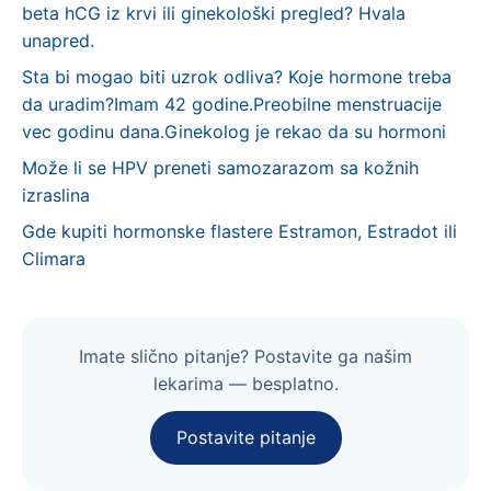
beta hCG iz krvi ili ginekološki pregled? Hvala
unapred.
Sta bi mogao biti uzrok odliva? Koje hormone treba
da uradim?Imam 42 godine.Preobilne menstruacije
vec godinu dana.Ginekolog je rekao da su hormoni
Može li se HPV preneti samozarazom sa kožnih
izraslina
Gde kupiti hormonske flastere Estramon, Estradot ili
Climara
Imate slično pitanje? Postavite ga našim
lekarima — besplatno.
Postavite pitanje