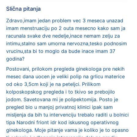
Slična pitanja
Zdravo,imam jedan problem vec 3 meseca unazad
imam menstruaciju po 2 outa mesecno kako sam ja
racunala svake dve nedelje,inace nemam zelju za
intimu,stalno sam umorna nervozna,tesko podnosim
vrucinu,sta bi to moglo da bude inace imam 37
godina?
Postovani, prilokom pregleda ginekologa pre nekih
mesec dana uocen je veliki polip na grlicu materice
od oko 3,5cm koji je na peteljci. Prilikom
kolposkopskog pregleda i to tkivo se prebojilo
jodom. Savetovana mi je polipektomija. Posto je
pregled bio u manjoj privatnoj klinici ipak sam
misljenja da bih tu intervenciju trebalo raditi u bolnici
tipa Narodni friont idr kod iskusnog operativnog
ginekologa. Moje pitanje vama je koliko je to opasno