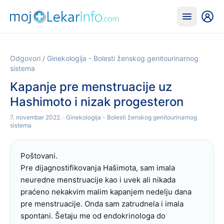
Odgovori
/
Ginekologija - Bolesti ženskog genitourinarnog
sistema
Kapanje pre menstruacije uz
Hashimoto i nizak progesteron
7. novembar 2022.
· Ginekologija - Bolesti ženskog genitourinarnog
sistema
Poštovani. 

Pre dijagnostifikovanja Hašimota, sam imala 
neuredne menstruacije kao i uvek ali nikada 
praćeno nekakvim malim kapanjem nedelju dana 
pre menstruacije. Onda sam zatrudnela i imala 
spontani. Šetaju me od endokrinologa do 