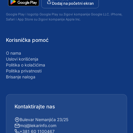
Dodaj na početni ekran
Google Play i logotip Google Play su žigovi kompanije Google LLC. iPhone,
Safari i App Store su žigovi kompanije Apple Inc.
Korisnička pomoć
O nama
Uslovi korišćenja
Politika o kolačićima
Politika privatnosti
Brisanje naloga
Kontaktirajte nas
Bulevar Nemanjića 23/25
moj@lekarinfo.com
+381 60 1100467