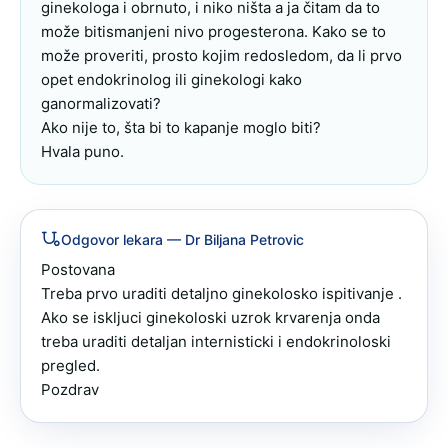
ginekologa i obrnuto, i niko ništa a ja čitam da to 
može bitismanjeni nivo progesterona. Kako se to 
može proveriti, prosto kojim redosledom, da li prvo 
opet endokrinolog ili ginekologi kako 
ganormalizovati? 

Ako nije to, šta bi to kapanje moglo biti? 

Hvala puno.
Odgovor lekara
— Dr Biljana Petrovic
Postovana 

Treba prvo uraditi detaljno ginekolosko ispitivanje .

Ako se iskljuci ginekoloski uzrok krvarenja onda 
treba uraditi detaljan internisticki i endokrinoloski 
pregled.

Pozdrav