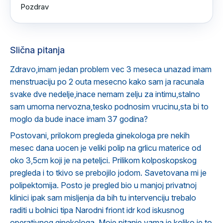
Pozdrav
Slična pitanja
Zdravo,imam jedan problem vec 3 meseca unazad imam
menstruaciju po 2 outa mesecno kako sam ja racunala
svake dve nedelje,inace nemam zelju za intimu,stalno
sam umorna nervozna,tesko podnosim vrucinu,sta bi to
moglo da bude inace imam 37 godina?
Postovani, prilokom pregleda ginekologa pre nekih
mesec dana uocen je veliki polip na grlicu materice od
oko 3,5cm koji je na peteljci. Prilikom kolposkopskog
pregleda i to tkivo se prebojilo jodom. Savetovana mi je
polipektomija. Posto je pregled bio u manjoj privatnoj
klinici ipak sam misljenja da bih tu intervenciju trebalo
raditi u bolnici tipa Narodni friont idr kod iskusnog
operativnog ginekologa. Moje pitanje vama je koliko je to