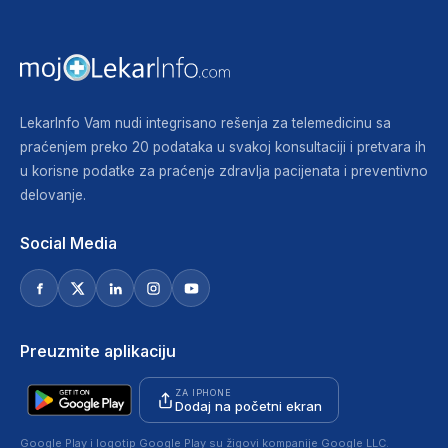
LekarInfo Vam nudi integrisano rešenja za telemedicinu sa
praćenjem preko 20 podataka u svakoj konsultaciji i pretvara ih
u korisne podatke za praćenje zdravlja pacijenata i preventivno
delovanje.
Social Media
Preuzmite aplikaciju
ZA IPHONE
Dodaj na početni ekran
Google Play i logotip Google Play su žigovi kompanije Google LLC.