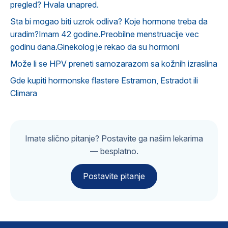
pregled? Hvala unapred.
Sta bi mogao biti uzrok odliva? Koje hormone treba da
uradim?Imam 42 godine.Preobilne menstruacije vec
godinu dana.Ginekolog je rekao da su hormoni
Može li se HPV preneti samozarazom sa kožnih izraslina
Gde kupiti hormonske flastere Estramon, Estradot ili
Climara
Imate slično pitanje? Postavite ga našim lekarima
— besplatno.
Postavite pitanje