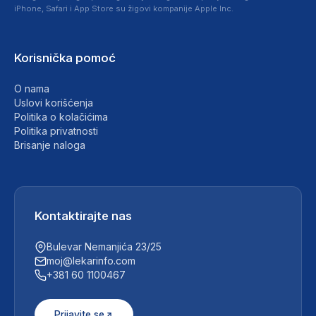
iPhone, Safari i App Store su žigovi kompanije Apple Inc.
Korisnička pomoć
O nama
Uslovi korišćenja
Politika o kolačićima
Politika privatnosti
Brisanje naloga
Kontaktirajte nas
Bulevar Nemanjića 23/25
moj@lekarinfo.com
+381 60 1100467
Prijavite se