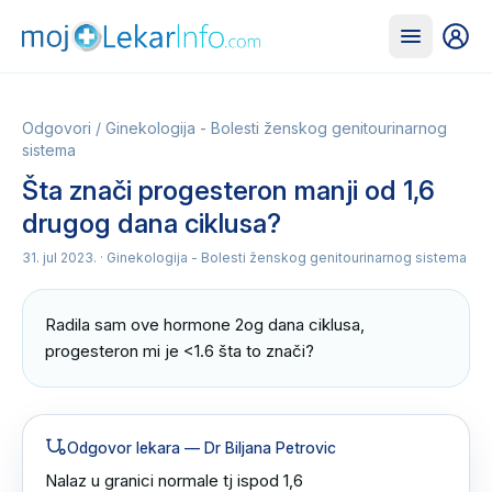
Odgovori
/
Ginekologija - Bolesti ženskog genitourinarnog
sistema
Šta znači progesteron manji od 1,6
drugog dana ciklusa?
31. jul 2023.
· Ginekologija - Bolesti ženskog genitourinarnog sistema
Radila sam ove hormone 2og dana ciklusa, 
progesteron mi je <1.6 šta to znači?
Odgovor lekara
— Dr Biljana Petrovic
Nalaz u granici normale tj ispod 1,6 
