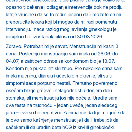
opasno tj cekanje i odlaganje intervencije dok ne prodju
letnje vrucine i da se to redi s jeseni i da li mozete da mi
preporucite lekara koji bi mogao da mi radi pomenutu
intervenciju. Inace razlog mog javljanja ginekologu je
inicijalno bio izostanak ciklusa od 30.03.2026.
Zdravo. Potreban mi je savet. Menstruacija mi kasni 3
dana. Poslednju menstruaciju sam imala od 26.06. do
04.07, a zaštićen odnos sa kondomom bio je 13.07.
Kondom nije pukao niti skliznuo. Pre nekoliko dana sam
imala mučninu, dijareju i učestalo mokrenje, ali su ti
simptomi sada potpuno nestali. Trenutno povremeno
osećam blage grčeve i nelagodnost u donjem delu
stomaka, ali menstruacija još nije počela. Uradila sam
dva testa na trudnoću – jedan uveče, jedan sledećeg
jutra – i svi su bili negativni. Zanima me da li je moguće da
je ovo samo kašnjenje menstruacije i da li treba još da
sačekam ili da uradim beta hCG iz krvi ili ginekološki