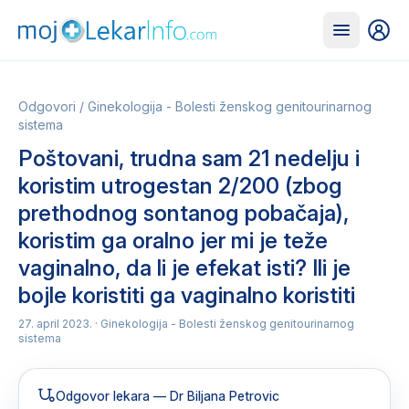
Odgovori
/
Ginekologija - Bolesti ženskog genitourinarnog
sistema
Poštovani, trudna sam 21 nedelju i
koristim utrogestan 2/200 (zbog
prethodnog sontanog pobačaja),
koristim ga oralno jer mi je teže
vaginalno, da li je efekat isti? Ili je
bojle koristiti ga vaginalno koristiti
27. april 2023.
· Ginekologija - Bolesti ženskog genitourinarnog
sistema
Odgovor lekara
— Dr Biljana Petrovic