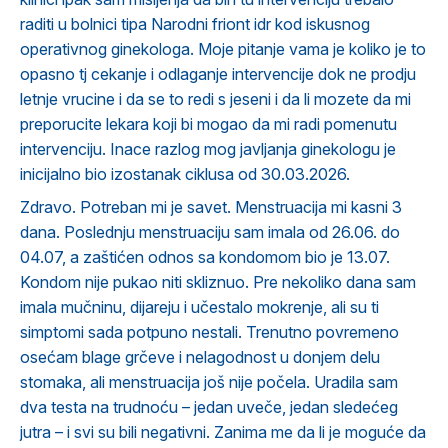
raditi u bolnici tipa Narodni friont idr kod iskusnog
operativnog ginekologa. Moje pitanje vama je koliko je to
opasno tj cekanje i odlaganje intervencije dok ne prodju
letnje vrucine i da se to redi s jeseni i da li mozete da mi
preporucite lekara koji bi mogao da mi radi pomenutu
intervenciju. Inace razlog mog javljanja ginekologu je
inicijalno bio izostanak ciklusa od 30.03.2026.
Zdravo. Potreban mi je savet. Menstruacija mi kasni 3
dana. Poslednju menstruaciju sam imala od 26.06. do
04.07, a zaštićen odnos sa kondomom bio je 13.07.
Kondom nije pukao niti skliznuo. Pre nekoliko dana sam
imala mučninu, dijareju i učestalo mokrenje, ali su ti
simptomi sada potpuno nestali. Trenutno povremeno
osećam blage grčeve i nelagodnost u donjem delu
stomaka, ali menstruacija još nije počela. Uradila sam
dva testa na trudnoću – jedan uveče, jedan sledećeg
jutra – i svi su bili negativni. Zanima me da li je moguće da