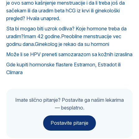
je ovo samo kašnjenje menstruacije i da li treba još da
sačekam ili da uradim beta hCG iz krvi ili ginekološki
pregled? Hvala unapred.
Sta bi mogao biti uzrok odliva? Koje hormone treba da
uradim?Imam 42 godine.Preobilne menstruacije vec
godinu dana.Ginekolog je rekao da su hormoni
Može li se HPV preneti samozarazom sa kožnih izraslina
Gde kupiti hormonske flastere Estramon, Estradot ili
Climara
Imate slično pitanje? Postavite ga našim lekarima
— besplatno.
Postavite pitanje