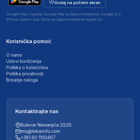
Dodaj na početni ekran
Google Play i logotip Google Play su žigovi kompanije Google LLC.
iPhone, Safari i App Store su žigovi kompanije Apple Inc.
Korisnička pomoć
O nama
Uslovi korišćenja
Politika o kolačićima
Politika privatnosti
Brisanje naloga
Kontaktirajte nas
Bulevar Nemanjića 23/25
moj@lekarinfo.com
+381 60 1100467