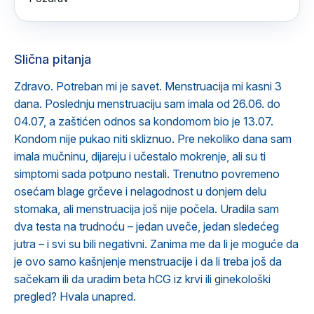
Slična pitanja
Zdravo. Potreban mi je savet. Menstruacija mi kasni 3
dana. Poslednju menstruaciju sam imala od 26.06. do
04.07, a zaštićen odnos sa kondomom bio je 13.07.
Kondom nije pukao niti skliznuo. Pre nekoliko dana sam
imala mučninu, dijareju i učestalo mokrenje, ali su ti
simptomi sada potpuno nestali. Trenutno povremeno
osećam blage grčeve i nelagodnost u donjem delu
stomaka, ali menstruacija još nije počela. Uradila sam
dva testa na trudnoću – jedan uveče, jedan sledećeg
jutra – i svi su bili negativni. Zanima me da li je moguće da
je ovo samo kašnjenje menstruacije i da li treba još da
sačekam ili da uradim beta hCG iz krvi ili ginekološki
pregled? Hvala unapred.