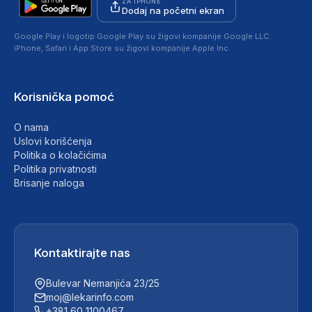
ZA IPHONE
Dodaj na početni ekran
Google Play i logotip Google Play su žigovi kompanije Google LLC.
iPhone, Safari i App Store su žigovi kompanije Apple Inc.
Korisnička pomoć
O nama
Uslovi korišćenja
Politika o kolačićima
Politika privatnosti
Brisanje naloga
Kontaktirajte nas
Bulevar Nemanjića 23/25
moj@lekarinfo.com
+381 60 1100467