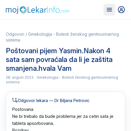
Odgovori
/
Ginekologija - Bolesti ženskog genitourinarnog
sistema
Poštovani pijem Yasmin.Nakon 4
sata sam povraćala da li je zaštita
smanjena.hvala Vam
28. avgust 2023.
· Ginekologija - Bolesti ženskog genitourinarnog
sistema
Odgovor lekara
— Dr Biljana Petrovic
Postovana 

Ne bi trebalo da bude problema jer za cetiri sata je 
tableta apsorbovana.

Pozdrav