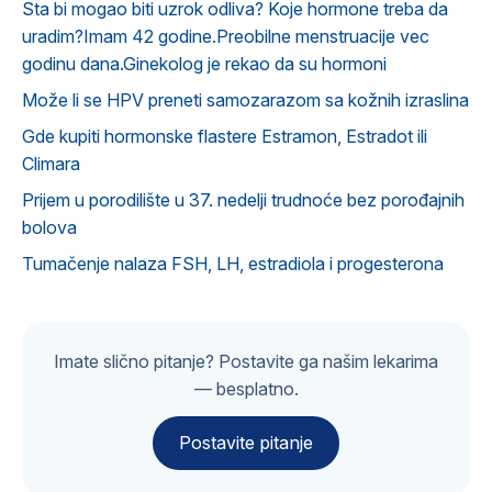
Sta bi mogao biti uzrok odliva? Koje hormone treba da
uradim?Imam 42 godine.Preobilne menstruacije vec
godinu dana.Ginekolog je rekao da su hormoni
Može li se HPV preneti samozarazom sa kožnih izraslina
Gde kupiti hormonske flastere Estramon, Estradot ili
Climara
Prijem u porodilište u 37. nedelji trudnoće bez porođajnih
bolova
Tumačenje nalaza FSH, LH, estradiola i progesterona
Imate slično pitanje? Postavite ga našim lekarima
— besplatno.
Postavite pitanje