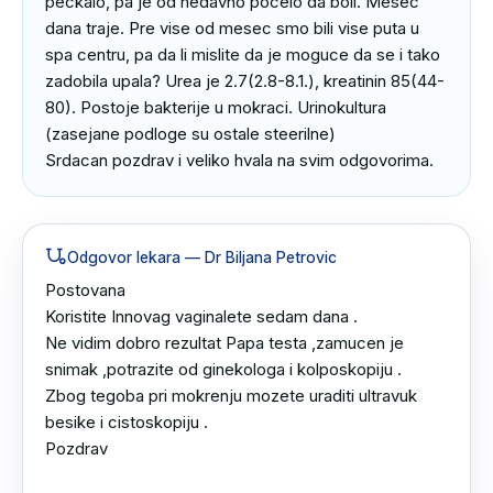
peckalo, pa je od nedavno pocelo da boli. Mesec 
dana traje. Pre vise od mesec smo bili vise puta u 
spa centru, pa da li mislite da je moguce da se i tako 
zadobila upala? Urea je 2.7(2.8-8.1.), kreatinin 85(44-
80). Postoje bakterije u mokraci. Urinokultura 
(zasejane podloge su ostale steerilne)

Srdacan pozdrav i veliko hvala na svim odgovorima.
Odgovor lekara
— Dr Biljana Petrovic
Postovana 

Koristite Innovag vaginalete sedam dana .

Ne vidim dobro rezultat Papa testa ,zamucen je 
snimak ,potrazite od ginekologa i kolposkopiju .

Zbog tegoba pri mokrenju mozete uraditi ultravuk 
besike i cistoskopiju .

Pozdrav
