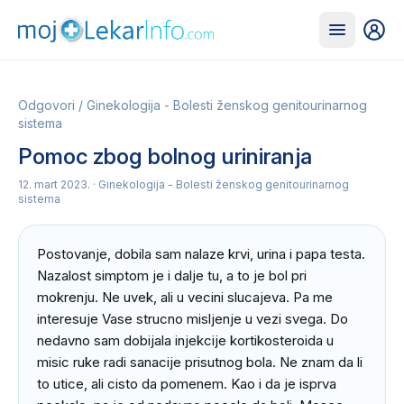
Odgovori
/
Ginekologija - Bolesti ženskog genitourinarnog
sistema
Pomoc zbog bolnog uriniranja
12. mart 2023.
· Ginekologija - Bolesti ženskog genitourinarnog
sistema
Postovanje, dobila sam nalaze krvi, urina i papa testa. 
Nazalost simptom je i dalje tu, a to je bol pri 
mokrenju. Ne uvek, ali u vecini slucajeva. Pa me 
interesuje Vase strucno misljenje u vezi svega. Do 
nedavno sam dobijala injekcije kortikosteroida u 
misic ruke radi sanacije prisutnog bola. Ne znam da li 
to utice, ali cisto da pomenem. Kao i da je isprva 