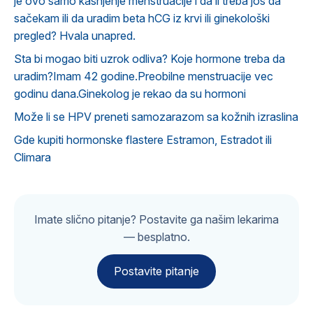
je ovo samo kašnjenje menstruacije i da li treba još da
sačekam ili da uradim beta hCG iz krvi ili ginekološki
pregled? Hvala unapred.
Sta bi mogao biti uzrok odliva? Koje hormone treba da
uradim?Imam 42 godine.Preobilne menstruacije vec
godinu dana.Ginekolog je rekao da su hormoni
Može li se HPV preneti samozarazom sa kožnih izraslina
Gde kupiti hormonske flastere Estramon, Estradot ili
Climara
Imate slično pitanje? Postavite ga našim lekarima
— besplatno.
Postavite pitanje