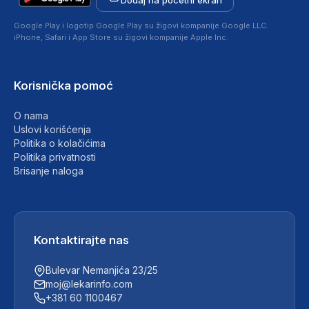
Google Play i logotip Google Play su žigovi kompanije Google LLC.
iPhone, Safari i App Store su žigovi kompanije Apple Inc.
Korisnička pomoć
O nama
Uslovi korišćenja
Politika o kolačićima
Politika privatnosti
Brisanje naloga
Kontaktirajte nas
Bulevar Nemanjića 23/25
moj@lekarinfo.com
+381 60 1100467