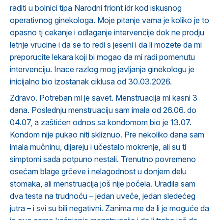
raditi u bolnici tipa Narodni friont idr kod iskusnog
operativnog ginekologa. Moje pitanje vama je koliko je to
opasno tj cekanje i odlaganje intervencije dok ne prodju
letnje vrucine i da se to redi s jeseni i da li mozete da mi
preporucite lekara koji bi mogao da mi radi pomenutu
intervenciju. Inace razlog mog javljanja ginekologu je
inicijalno bio izostanak ciklusa od 30.03.2026.
Zdravo. Potreban mi je savet. Menstruacija mi kasni 3
dana. Poslednju menstruaciju sam imala od 26.06. do
04.07, a zaštićen odnos sa kondomom bio je 13.07.
Kondom nije pukao niti skliznuo. Pre nekoliko dana sam
imala mučninu, dijareju i učestalo mokrenje, ali su ti
simptomi sada potpuno nestali. Trenutno povremeno
osećam blage grčeve i nelagodnost u donjem delu
stomaka, ali menstruacija još nije počela. Uradila sam
dva testa na trudnoću – jedan uveče, jedan sledećeg
jutra – i svi su bili negativni. Zanima me da li je moguće da