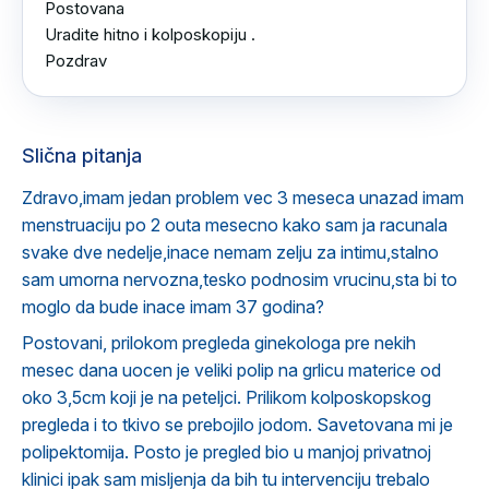
Postovana 

Uradite hitno i kolposkopiju .

Pozdrav
Slična pitanja
Zdravo,imam jedan problem vec 3 meseca unazad imam
menstruaciju po 2 outa mesecno kako sam ja racunala
svake dve nedelje,inace nemam zelju za intimu,stalno
sam umorna nervozna,tesko podnosim vrucinu,sta bi to
moglo da bude inace imam 37 godina?
Postovani, prilokom pregleda ginekologa pre nekih
mesec dana uocen je veliki polip na grlicu materice od
oko 3,5cm koji je na peteljci. Prilikom kolposkopskog
pregleda i to tkivo se prebojilo jodom. Savetovana mi je
polipektomija. Posto je pregled bio u manjoj privatnoj
klinici ipak sam misljenja da bih tu intervenciju trebalo