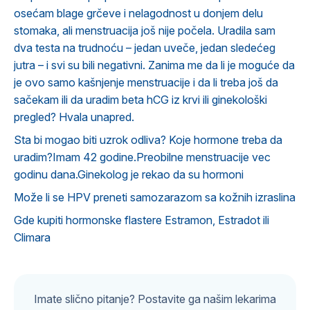
osećam blage grčeve i nelagodnost u donjem delu
stomaka, ali menstruacija još nije počela. Uradila sam
dva testa na trudnoću – jedan uveče, jedan sledećeg
jutra – i svi su bili negativni. Zanima me da li je moguće da
je ovo samo kašnjenje menstruacije i da li treba još da
sačekam ili da uradim beta hCG iz krvi ili ginekološki
pregled? Hvala unapred.
Sta bi mogao biti uzrok odliva? Koje hormone treba da
uradim?Imam 42 godine.Preobilne menstruacije vec
godinu dana.Ginekolog je rekao da su hormoni
Može li se HPV preneti samozarazom sa kožnih izraslina
Gde kupiti hormonske flastere Estramon, Estradot ili
Climara
Imate slično pitanje? Postavite ga našim lekarima