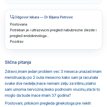
Odgovor lekara
— Dr Biljana Petrovic
Postovana 

Potreban je i ultrazvucni pregled nabubrezne zlezde i 
pregled endokrinologa .

Pozdrav
Slična pitanja
Zdravo,imam jedan problem vec 3 meseca unazad imam
menstruaciju po 2 outa mesecno kako sam ja racunala
svake dve nedelje,inace nemam zelju za intimu,stalno
sam umorna nervozna,tesko podnosim vrucinu,sta bi to
moglo da bude inace imam 37 godina?
Postovani, prilokom pregleda ginekologa pre nekih