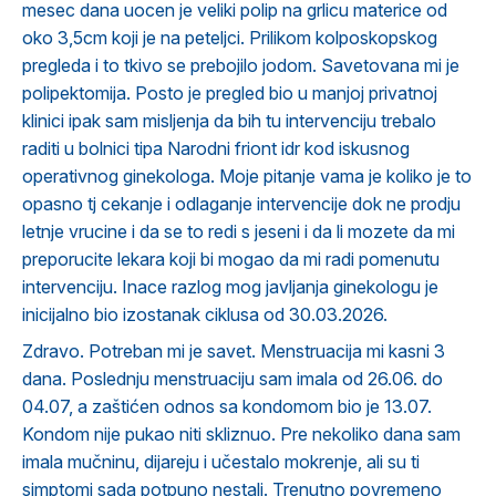
mesec dana uocen je veliki polip na grlicu materice od
oko 3,5cm koji je na peteljci. Prilikom kolposkopskog
pregleda i to tkivo se prebojilo jodom. Savetovana mi je
polipektomija. Posto je pregled bio u manjoj privatnoj
klinici ipak sam misljenja da bih tu intervenciju trebalo
raditi u bolnici tipa Narodni friont idr kod iskusnog
operativnog ginekologa. Moje pitanje vama je koliko je to
opasno tj cekanje i odlaganje intervencije dok ne prodju
letnje vrucine i da se to redi s jeseni i da li mozete da mi
preporucite lekara koji bi mogao da mi radi pomenutu
intervenciju. Inace razlog mog javljanja ginekologu je
inicijalno bio izostanak ciklusa od 30.03.2026.
Zdravo. Potreban mi je savet. Menstruacija mi kasni 3
dana. Poslednju menstruaciju sam imala od 26.06. do
04.07, a zaštićen odnos sa kondomom bio je 13.07.
Kondom nije pukao niti skliznuo. Pre nekoliko dana sam
imala mučninu, dijareju i učestalo mokrenje, ali su ti
simptomi sada potpuno nestali. Trenutno povremeno