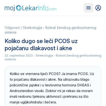
Odgovori
/
Ginekologija - Bolesti ženskog genitourinarnog
sistema
Koliko dugo se leči PCOS uz
pojačanu dlakavost i akne
22. septembar 2023.
· Ginekologija - Bolesti ženskog genitourinarnog
sistema
Koliko se vremena liječi PCOS? Ja imama PCOS. Uz 
to pojačanu dlakavost i akne. Na ultrazvuku blago 
policistične jajnike i u testovima hormona DHEAS i 
Androstendion visoki. Doktor mi je rekao da moram 
imati redovnu tjelesnu aktivnost i prehranu sa što 
manje ugljikohidrata i šećera.