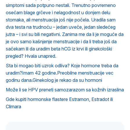
simptomi sada potpuno nestali. Trenutno povremeno
osećam blage grčeve i nelagodnost u donjem delu
stomaka, ali menstruacija još nije počela. Uradila sam
dva testa na trudnoću – jedan uveče, jedan sledećeg
jutra – i svi su bili negativni. Zanima me da li je moguće da
je ovo samo kašnjenje menstruacije i da li treba još da
sačekam ili da uradim beta hCG iz krvi ili ginekološki
pregled? Hvala unapred.
Sta bi mogao biti uzrok odliva? Koje hormone treba da
uradim?Imam 42 godine.Preobilne menstruacije vec
godinu dana.Ginekolog je rekao da su hormoni
Može li se HPV preneti samozarazom sa kožnih izraslina
Gde kupiti hormonske flastere Estramon, Estradot ili
Climara