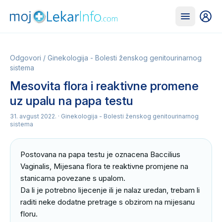
Odgovori
/
Ginekologija - Bolesti ženskog genitourinarnog
sistema
Mesovita flora i reaktivne promene
uz upalu na papa testu
31. avgust 2022.
· Ginekologija - Bolesti ženskog genitourinarnog
sistema
Postovana na papa testu je oznacena Baccilius 
Vaginalis, Mijesana flora te reaktivne promjene na 
stanicama povezane s upalom.

Da li je potrebno lijecenje ili je nalaz uredan, trebam li 
raditi neke dodatne pretrage s obzirom na mijesanu 
floru.
