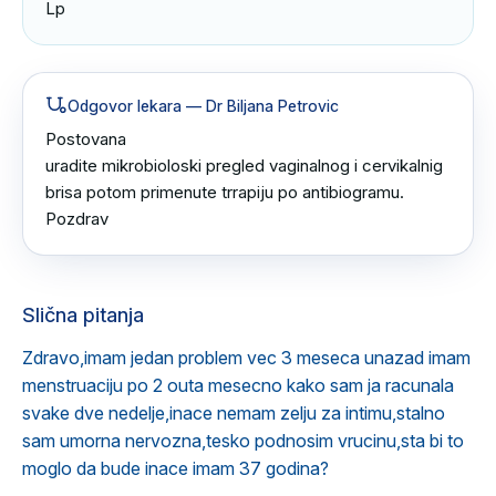
Lp
Odgovor lekara
— Dr Biljana Petrovic
Postovana

uradite mikrobioloski pregled vaginalnog i cervikalnig 
brisa potom primenute trrapiju po antibiogramu.

Pozdrav
Slična pitanja
Zdravo,imam jedan problem vec 3 meseca unazad imam
menstruaciju po 2 outa mesecno kako sam ja racunala
svake dve nedelje,inace nemam zelju za intimu,stalno
sam umorna nervozna,tesko podnosim vrucinu,sta bi to
moglo da bude inace imam 37 godina?