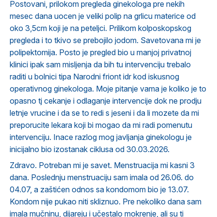
Postovani, prilokom pregleda ginekologa pre nekih
mesec dana uocen je veliki polip na grlicu materice od
oko 3,5cm koji je na peteljci. Prilikom kolposkopskog
pregleda i to tkivo se prebojilo jodom. Savetovana mi je
polipektomija. Posto je pregled bio u manjoj privatnoj
klinici ipak sam misljenja da bih tu intervenciju trebalo
raditi u bolnici tipa Narodni friont idr kod iskusnog
operativnog ginekologa. Moje pitanje vama je koliko je to
opasno tj cekanje i odlaganje intervencije dok ne prodju
letnje vrucine i da se to redi s jeseni i da li mozete da mi
preporucite lekara koji bi mogao da mi radi pomenutu
intervenciju. Inace razlog mog javljanja ginekologu je
inicijalno bio izostanak ciklusa od 30.03.2026.
Zdravo. Potreban mi je savet. Menstruacija mi kasni 3
dana. Poslednju menstruaciju sam imala od 26.06. do
04.07, a zaštićen odnos sa kondomom bio je 13.07.
Kondom nije pukao niti skliznuo. Pre nekoliko dana sam
imala mučninu, dijareju i učestalo mokrenje, ali su ti