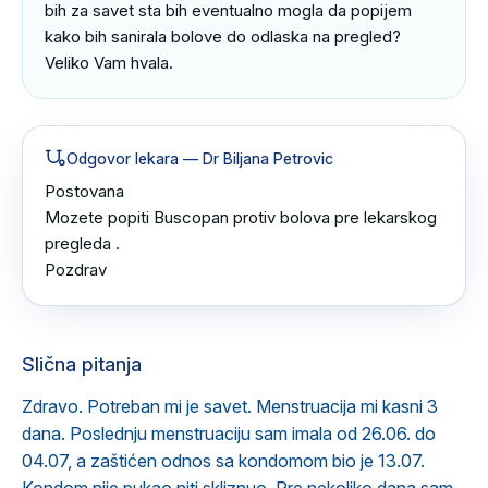
bih za savet sta bih eventualno mogla da popijem 
kako bih sanirala bolove do odlaska na pregled?

Veliko Vam hvala.
Odgovor lekara
— Dr Biljana Petrovic
Postovana 

Mozete popiti Buscopan protiv bolova pre lekarskog 
pregleda .

Pozdrav
Slična pitanja
Zdravo. Potreban mi je savet. Menstruacija mi kasni 3
dana. Poslednju menstruaciju sam imala od 26.06. do
04.07, a zaštićen odnos sa kondomom bio je 13.07.