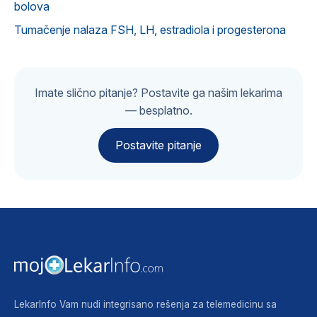
bolova
Tumačenje nalaza FSH, LH, estradiola i progesterona
Imate slično pitanje? Postavite ga našim lekarima
— besplatno.
Postavite pitanje
LekarInfo Vam nudi integrisano rešenja za telemedicinu sa