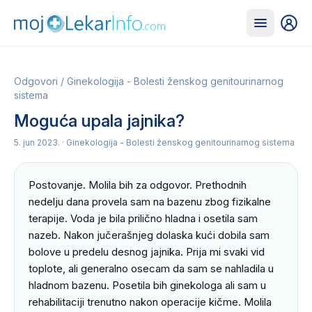
Odgovori
/
Ginekologija - Bolesti ženskog genitourinarnog
sistema
Moguća upala jajnika?
5. jun 2023.
· Ginekologija - Bolesti ženskog genitourinarnog sistema
Postovanje. Molila bih za odgovor. Prethodnih 
nedelju dana provela sam na bazenu zbog fizikalne 
terapije. Voda je bila prilično hladna i osetila sam 
nazeb. Nakon jučerašnjeg dolaska kući dobila sam 
bolove u predelu desnog jajnika. Prija mi svaki vid 
toplote, ali generalno osecam da sam se nahladila u 
hladnom bazenu. Posetila bih ginekologa ali sam u 
rehabilitaciji trenutno nakon operacije kičme. Molila 