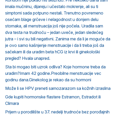
Kondom nije pukao niti skliznuo. Pre nekoliko dana sam
imala mučninu, dijareju i učestalo mokrenje, ali su ti
simptomi sada potpuno nestali. Trenutno povremeno
osećam blage grčeve i nelagodnost u donjem delu
stomaka, ali menstruacija još nije počela. Uradila sam
dva testa na trudnoću – jedan uveče, jedan sledećeg
jutra – i svi su bili negativni. Zanima me da li je moguće da
je ovo samo kašnjenje menstruacije i da li treba još da
sačekam ili da uradim beta hCG iz krvi ili ginekološki
pregled? Hvala unapred.
Sta bi mogao biti uzrok odliva? Koje hormone treba da
uradim?Imam 42 godine.Preobilne menstruacije vec
godinu dana.Ginekolog je rekao da su hormoni
Može li se HPV preneti samozarazom sa kožnih izraslina
Gde kupiti hormonske flastere Estramon, Estradot ili
Climara
Prijem u porodilište u 37. nedelji trudnoće bez porođajnih