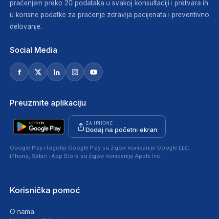
praćenjem preko 20 podataka u svakoj konsultaciji i pretvara ih
u korisne podatke za praćenje zdravlja pacijenata i preventivno
delovanje.
Social Media
Preuzmite aplikaciju
ZA IPHONE
Dodaj na početni ekran
Google Play i logotip Google Play su žigovi kompanije Google LLC.
iPhone, Safari i App Store su žigovi kompanije Apple Inc.
Korisnička pomoć
O nama