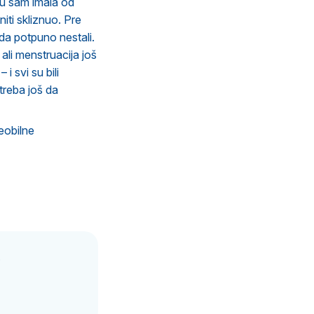
ju sam imala od
ti skliznuo. Pre
ada potpuno nestali.
li menstruacija još
i svi su bili
treba još da
eobilne
.