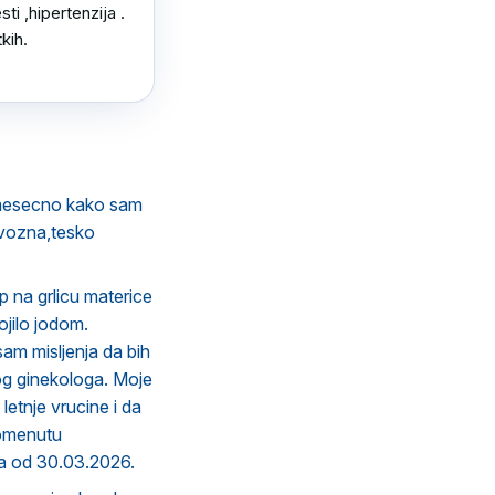
i ,hipertenzija .

ih.

 mesecno kako sam
rvozna,tesko
p na grlicu materice
ojilo jodom.
sam misljenja da bih
vnog ginekologa. Moje
letnje vrucine i da
 pomenutu
usa od 30.03.2026.