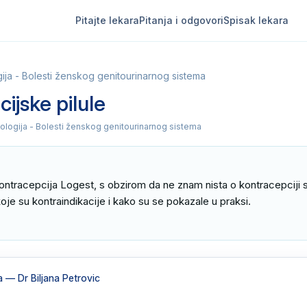
Pitajte lekara
Pitanja i odgovori
Spisak lekara
ija - Bolesti ženskog genitourinarnog sistema
ijske pilule
ologija - Bolesti ženskog genitourinarnog sistema
ontracepcija Logest, s obzirom da ne znam nista o kontracepciji 
oje su kontraindikacije i kako su se pokazale u praksi.

a
— Dr Biljana Petrovic