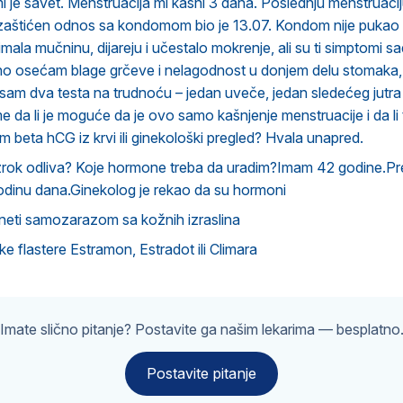
 je savet. Menstruacija mi kasni 3 dana. Poslednju menstruaci
zaštićen odnos sa kondomom bio je 13.07. Kondom nije pukao ni
mala mučninu, dijareju i učestalo mokrenje, ali su ti simptomi s
 osećam blage grčeve i nelagodnost u donjem delu stomaka, a
 sam dva testa na trudnoću – jedan uveče, jedan sledećeg jutra – 
e da li je moguće da je ovo samo kašnjenje menstruacije i da li 
m beta hCG iz krvi ili ginekološki pregled? Hvala unapred.
uzrok odliva? Koje hormone treba da uradim?Imam 42 godine.Pr
odinu dana.Ginekolog je rekao da su hormoni
neti samozarazom sa kožnih izraslina
e flastere Estramon, Estradot ili Climara
Imate slično pitanje? Postavite ga našim lekarima — besplatno
Postavite pitanje