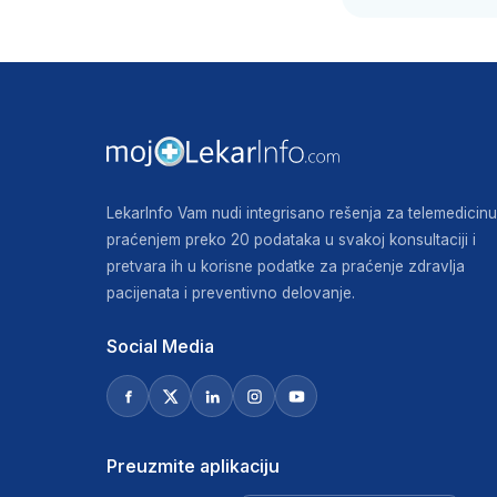
LekarInfo Vam nudi integrisano rešenja za telemedicinu
praćenjem preko 20 podataka u svakoj konsultaciji i
pretvara ih u korisne podatke za praćenje zdravlja
pacijenata i preventivno delovanje.
Social Media
Preuzmite aplikaciju