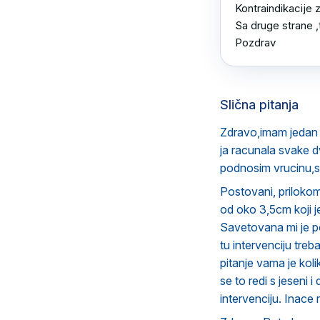
Kontraindikacije z
Sa druge strane ,
Pozdrav
Slična pitanja
Zdravo,imam jedan
ja racunala svake 
podnosim vrucinu,s
Postovani, prilokom
od oko 3,5cm koji je
Savetovana mi je pol
tu intervenciju treb
pitanje vama je koli
se to redi s jeseni 
intervenciju. Inace 