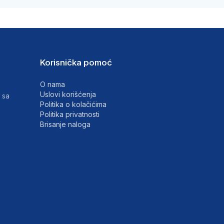
Korisnička pomoć
O nama
Uslovi korišćenja
 sa
Politika o kolačićima
Politika privatnosti
Brisanje naloga