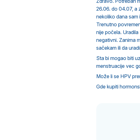
Zdravo. Potreban mi
26.06. do 04.07, a 
nekoliko dana sam i
Trenutno povremeno
nije počela. Uradila
negativni. Zanima m
sačekam ili da uradi
Sta bi mogao biti 
menstruacije vec g
Može li se HPV pre
Gde kupiti hormonsk