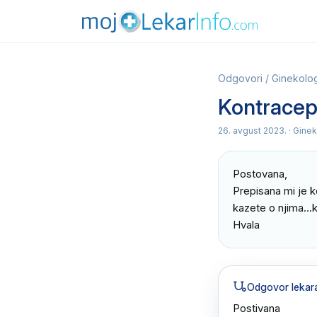
Odgovori
/
Ginekolog
Kontracepc
26. avgust 2023.
· Ginek
Postovana,

Prepisana mi je k
kazete o njima...k
Hvala
Odgovor lekar
Postivana 
