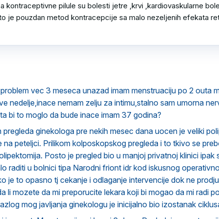
a kontraceptivne pilule su bolesti jetre ,krvi ,kardiovaskularne bolest
to je pouzdan metod kontracepcije sa malo nezeljenih efekata retk
 problem vec 3 meseca unazad imam menstruaciju po 2 outa
dve nedelje,inace nemam zelju za intimu,stalno sam umorna ne
ta bi to moglo da bude inace imam 37 godina?
 pregleda ginekologa pre nekih mesec dana uocen je veliki poli
 na peteljci. Prilikom kolposkopskog pregleda i to tkivo se preb
ipektomija. Posto je pregled bio u manjoj privatnoj klinici ipak 
alo raditi u bolnici tipa Narodni friont idr kod iskusnog operati
ko je to opasno tj cekanje i odlaganje intervencije dok ne prodju 
i da li mozete da mi preporucite lekara koji bi mogao da mi radi
razlog mog javljanja ginekologu je inicijalno bio izostanak cikl