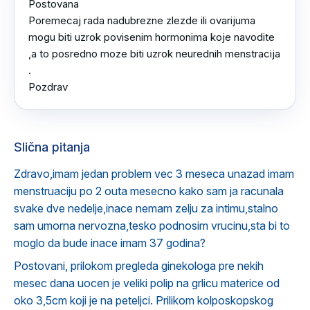
Postovana 

Poremecaj rada nadubrezne zlezde ili ovarijuma 
mogu biti uzrok povisenim hormonima koje navodite 
,a to posredno moze biti uzrok neurednih menstracija 
.

Pozdrav
Slična pitanja
Zdravo,imam jedan problem vec 3 meseca unazad imam
menstruaciju po 2 outa mesecno kako sam ja racunala
svake dve nedelje,inace nemam zelju za intimu,stalno
sam umorna nervozna,tesko podnosim vrucinu,sta bi to
moglo da bude inace imam 37 godina?
Postovani, prilokom pregleda ginekologa pre nekih
mesec dana uocen je veliki polip na grlicu materice od
oko 3,5cm koji je na peteljci. Prilikom kolposkopskog