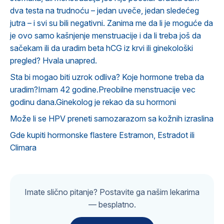
dva testa na trudnoću – jedan uveče, jedan sledećeg
jutra – i svi su bili negativni. Zanima me da li je moguće da
je ovo samo kašnjenje menstruacije i da li treba još da
sačekam ili da uradim beta hCG iz krvi ili ginekološki
pregled? Hvala unapred.
Sta bi mogao biti uzrok odliva? Koje hormone treba da
uradim?Imam 42 godine.Preobilne menstruacije vec
godinu dana.Ginekolog je rekao da su hormoni
Može li se HPV preneti samozarazom sa kožnih izraslina
Gde kupiti hormonske flastere Estramon, Estradot ili
Climara
Imate slično pitanje? Postavite ga našim lekarima
— besplatno.