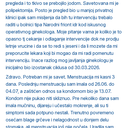
pregleda i to tkivo se prebojilo jodom. Savetovana mi je
polipektomija. Posto je pregled bio u manjoj privatnoj
klinici ipak sam misljenja da bih tu intervenciju trebalo
raditi u bolnici tipa Narodni friont idr kod iskusnog
operativnog ginekologa. Moje pitanje vama je koliko je to
opasno tj cekanje i odlaganje intervencije dok ne prodju
letnje vrucine i da se to redi s jeseni i da li mozete da mi
preporucite lekara koji bi mogao da mi radi pomenutu
intervenciju. Inace razlog mog javljanja ginekologu je
inicijalno bio izostanak ciklusa od 30.03.2026.
Zdravo. Potreban mi je savet. Menstruacija mi kasni 3
dana. Poslednju menstruaciju sam imala od 26.06. do
04.07, a zaštićen odnos sa kondomom bio je 13.07.
Kondom nije pukao niti skliznuo. Pre nekoliko dana sam
imala mučninu, dijareju i učestalo mokrenje, ali su ti
simptomi sada potpuno nestali. Trenutno povremeno
osećam blage grčeve i nelagodnost u donjem delu
stomaka, ali menstruacija još nije počela. Uradila sam