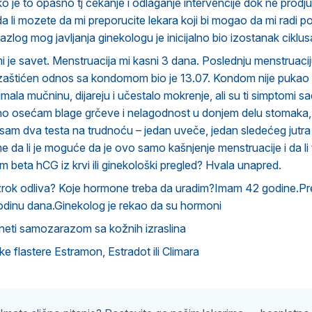
ko je to opasno tj cekanje i odlaganje intervencije dok ne prodju 
i da li mozete da mi preporucite lekara koji bi mogao da mi radi
razlog mog javljanja ginekologu je inicijalno bio izostanak cikl
 je savet. Menstruacija mi kasni 3 dana. Poslednju menstruaci
zaštićen odnos sa kondomom bio je 13.07. Kondom nije pukao ni
mala mučninu, dijareju i učestalo mokrenje, ali su ti simptomi s
 osećam blage grčeve i nelagodnost u donjem delu stomaka, a
 sam dva testa na trudnoću – jedan uveče, jedan sledećeg jutra – 
e da li je moguće da je ovo samo kašnjenje menstruacije i da li 
m beta hCG iz krvi ili ginekološki pregled? Hvala unapred.
uzrok odliva? Koje hormone treba da uradim?Imam 42 godine.Pr
odinu dana.Ginekolog je rekao da su hormoni
neti samozarazom sa kožnih izraslina
e flastere Estramon, Estradot ili Climara