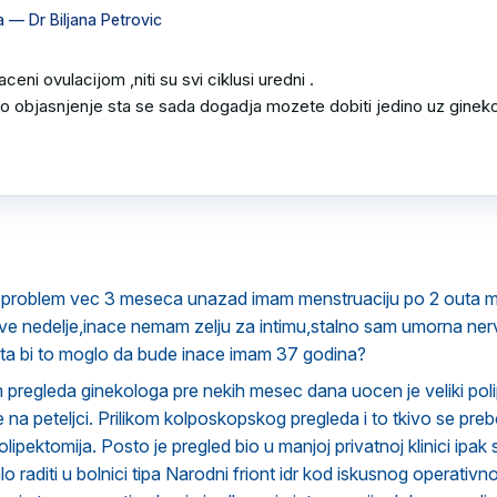
a
— Dr Biljana Petrovic
aceni ovulacijom ,niti su svi ciklusi uredni .

no objasnjenje sta se sada dogadja mozete dobiti jedino uz gineko
 problem vec 3 meseca unazad imam menstruaciju po 2 outa
dve nedelje,inace nemam zelju za intimu,stalno sam umorna ne
ta bi to moglo da bude inace imam 37 godina?
 pregleda ginekologa pre nekih mesec dana uocen je veliki poli
 na peteljci. Prilikom kolposkopskog pregleda i to tkivo se preb
ipektomija. Posto je pregled bio u manjoj privatnoj klinici ipak 
alo raditi u bolnici tipa Narodni friont idr kod iskusnog operati