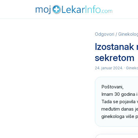
Odgovori
/
Ginekolog
Izostanak 
sekretom
24. januar 2024.
· Ginek
Poštovani,

Imam 30 godina i 
Tada se pojavila 
međutim danas je 
ginekologa više p