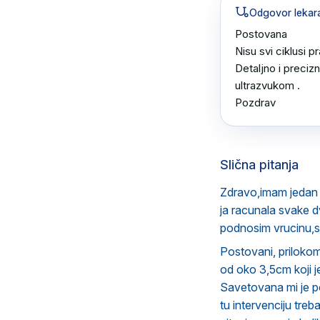
Odgovor lekar
Postovana 

Nisu svi ciklusi pr
Detaljno i preciz
ultrazvukom .

Pozdrav
Slična pitanja
Zdravo,imam jedan
ja racunala svake 
podnosim vrucinu,s
Postovani, prilokom
od oko 3,5cm koji je
Savetovana mi je pol
tu intervenciju treb