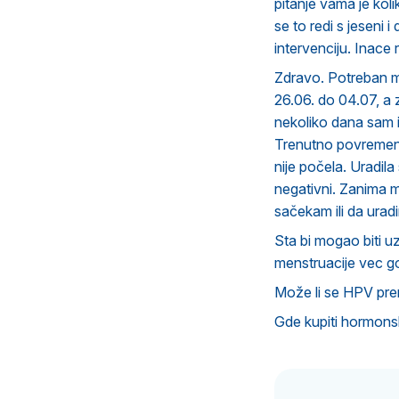
pitanje vama je koli
se to redi s jeseni 
intervenciju. Inace 
Zdravo. Potreban mi
26.06. do 04.07, a 
nekoliko dana sam i
Trenutno povremeno
nije počela. Uradila
negativni. Zanima m
sačekam ili da uradi
Sta bi mogao biti 
menstruacije vec g
Može li se HPV pre
Gde kupiti hormonsk