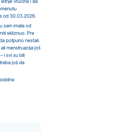
letnje vrucine i da
 pomenutu
usa od 30.03.2026.
ju sam imala od
ti skliznuo. Pre
ada potpuno nestali.
li menstruacija još
i svi su bili
treba još da
eobilne