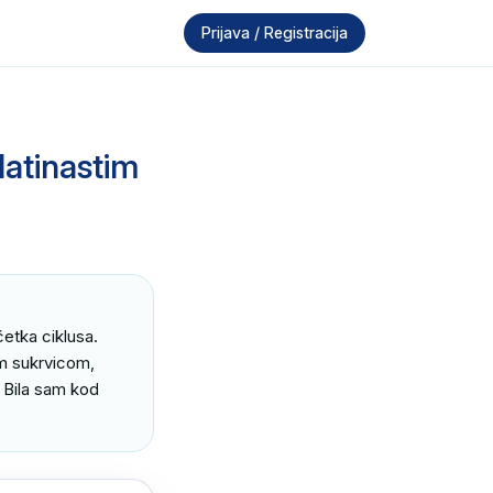
Prijava / Registracija
latinastim
tka ciklusa. 
m sukrvicom, 
 Bila sam kod 