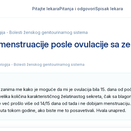
Pitajte lekara
Pitanja i odgovori
Spisak lekara
ija - Bolesti ženskog genitourinarnog sistema
menstruacije posle ovulacije sa ze
ologija - Bolesti ženskog genitourinarnog sistema
zanima me kako je moguće da mi je ovulacija bila 15. dana od poče
velika količina karakterističnog želatinastog sekreta, čak sa blago
već prošlo više od 14/15 dana od tada i ne dobijam menstruaciju.
uta tokom godine, ako biste me to posavetivali. Hvala unapred.