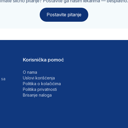
Imate slično pitanje? Postavite ga našim lekarima — besplatno
Postavite pitanje
Korisnička pomoć
O nama
Uslovi korišćenja
 sa
Politika o kolačićima
Politika privatnosti
Brisanje naloga