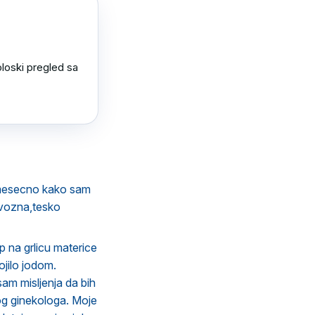
loski pregled sa 
 mesecno kako sam
rvozna,tesko
p na grlicu materice
ojilo jodom.
sam misljenja da bih
vnog ginekologa. Moje