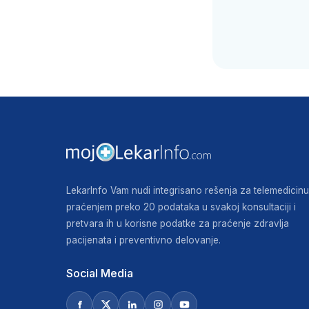
LekarInfo Vam nudi integrisano rešenja za telemedicinu
praćenjem preko 20 podataka u svakoj konsultaciji i
pretvara ih u korisne podatke za praćenje zdravlja
pacijenata i preventivno delovanje.
Social Media