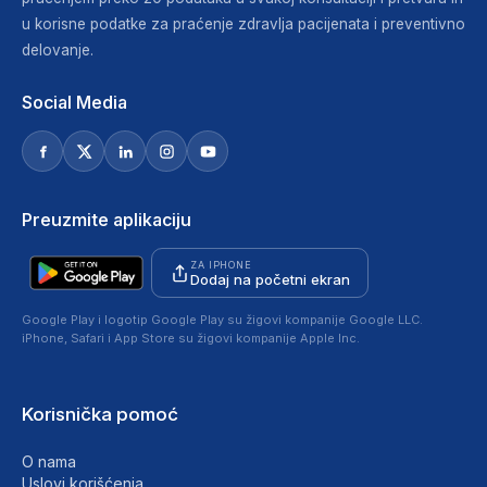
u korisne podatke za praćenje zdravlja pacijenata i preventivno
delovanje.
Social Media
Preuzmite aplikaciju
ZA IPHONE
Dodaj na početni ekran
Google Play i logotip Google Play su žigovi kompanije Google LLC.
iPhone, Safari i App Store su žigovi kompanije Apple Inc.
Korisnička pomoć
O nama
Uslovi korišćenja