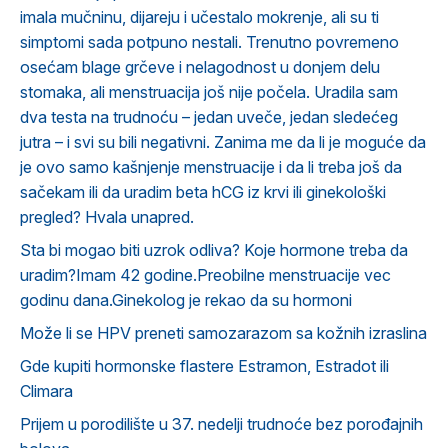
imala mučninu, dijareju i učestalo mokrenje, ali su ti
simptomi sada potpuno nestali. Trenutno povremeno
osećam blage grčeve i nelagodnost u donjem delu
stomaka, ali menstruacija još nije počela. Uradila sam
dva testa na trudnoću – jedan uveče, jedan sledećeg
jutra – i svi su bili negativni. Zanima me da li je moguće da
je ovo samo kašnjenje menstruacije i da li treba još da
sačekam ili da uradim beta hCG iz krvi ili ginekološki
pregled? Hvala unapred.
Sta bi mogao biti uzrok odliva? Koje hormone treba da
uradim?Imam 42 godine.Preobilne menstruacije vec
godinu dana.Ginekolog je rekao da su hormoni
Može li se HPV preneti samozarazom sa kožnih izraslina
Gde kupiti hormonske flastere Estramon, Estradot ili
Climara
Prijem u porodilište u 37. nedelji trudnoće bez porođajnih