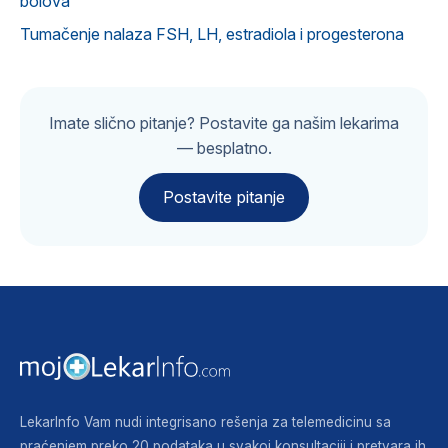
bolova
Tumačenje nalaza FSH, LH, estradiola i progesterona
Imate slično pitanje? Postavite ga našim lekarima
— besplatno.
Postavite pitanje
LekarInfo Vam nudi integrisano rešenja za telemedicinu sa
praćenjem preko 20 podataka u svakoj konsultaciji i pretvara ih