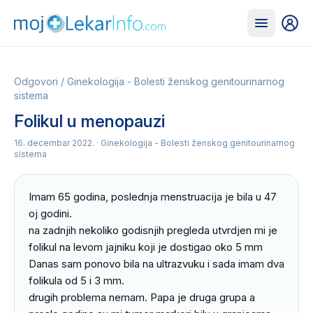
Odgovori
/
Ginekologija - Bolesti ženskog genitourinarnog
sistema
Folikul u menopauzi
16. decembar 2022.
· Ginekologija - Bolesti ženskog genitourinarnog
sistema
Imam 65 godina, poslednja menstruacija je bila u 47 
oj godini.

na zadnjih nekoliko godisnjih pregleda utvrdjen mi je 
folikul na levom jajniku koji je dostigao oko 5 mm

Danas sam ponovo bila na ultrazvuku i sada imam dva 
folikula od 5 i 3 mm.

drugih problema nemam. Papa je druga grupa a 