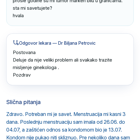
prosle godine su mi tumor markeri bilu u granicama.

sta mi savetujete?

hvala
Odgovor lekara
— Dr Biljana Petrovic
Postovana 

Deluje da nije veliki problem ali svakako trazite 
misljenje ginekologa .

Pozdrav
Slična pitanja
Zdravo. Potreban mi je savet. Menstruacija mi kasni 3
dana. Poslednju menstruaciju sam imala od 26.06. do
04.07, a zaštićen odnos sa kondomom bio je 13.07.
Kondom nije pukao niti skliznuo. Pre nekoliko dana sam