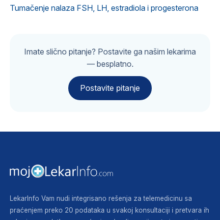
Tumačenje nalaza FSH, LH, estradiola i progesterona
Imate slično pitanje? Postavite ga našim lekarima
— besplatno.
Postavite pitanje
LekarInfo Vam nudi integrisano rešenja za telemedicinu sa
praćenjem preko 20 podataka u svakoj konsultaciji i pretvara ih