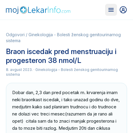
Odgovori
/
Ginekologija - Bolesti ženskog genitourinarnog
sistema
Braon iscedak pred menstruaciju i
progesteron 38 nmol/L
8. avgust 2023.
· Ginekologija - Bolesti ženskog genitourinarnog
sistema
Dobar dan, 2,3 dan pred pocetak m. krvarenja imam 
neki braonkast iscedak, i tako unazad godinu do dve, 
medjutim kako sad planiram trudnocu i do trudnoce 
ne dolazi vec treci mesec(razumem da je rano ali 
opet)  citala sam da to znaci manjak progesterona i 
da to moze biti razlog. Medjutim 20ti dan ciklusa 