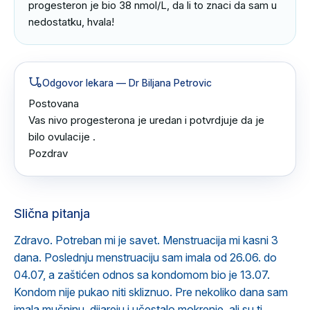
progesteron je bio 38 nmol/L, da li to znaci da sam u 
nedostatku, hvala!
Odgovor lekara
— Dr Biljana Petrovic
Postovana 

Vas nivo progesterona je uredan i potvrdjuje da je 
bilo ovulacije .

Pozdrav
Slična pitanja
Zdravo. Potreban mi je savet. Menstruacija mi kasni 3
dana. Poslednju menstruaciju sam imala od 26.06. do
04.07, a zaštićen odnos sa kondomom bio je 13.07.
Kondom nije pukao niti skliznuo. Pre nekoliko dana sam
imala mučninu, dijareju i učestalo mokrenje, ali su ti