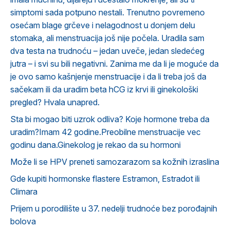
simptomi sada potpuno nestali. Trenutno povremeno
osećam blage grčeve i nelagodnost u donjem delu
stomaka, ali menstruacija još nije počela. Uradila sam
dva testa na trudnoću – jedan uveče, jedan sledećeg
jutra – i svi su bili negativni. Zanima me da li je moguće da
je ovo samo kašnjenje menstruacije i da li treba još da
sačekam ili da uradim beta hCG iz krvi ili ginekološki
pregled? Hvala unapred.
Sta bi mogao biti uzrok odliva? Koje hormone treba da
uradim?Imam 42 godine.Preobilne menstruacije vec
godinu dana.Ginekolog je rekao da su hormoni
Može li se HPV preneti samozarazom sa kožnih izraslina
Gde kupiti hormonske flastere Estramon, Estradot ili
Climara
Prijem u porodilište u 37. nedelji trudnoće bez porođajnih
bolova