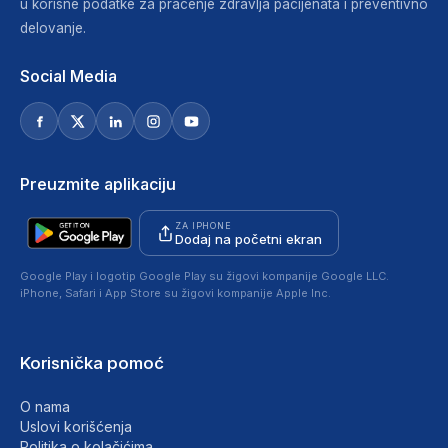
u korisne podatke za praćenje zdravlja pacijenata i preventivno
delovanje.
Social Media
Preuzmite aplikaciju
ZA IPHONE
Dodaj na početni ekran
Google Play i logotip Google Play su žigovi kompanije Google LLC.
iPhone, Safari i App Store su žigovi kompanije Apple Inc.
Korisnička pomoć
O nama
Uslovi korišćenja
Politika o kolačićima