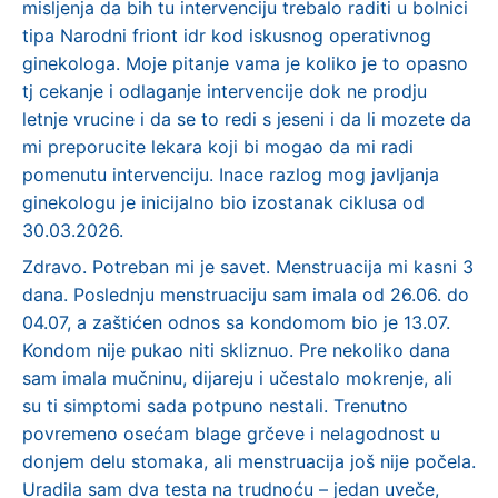
misljenja da bih tu intervenciju trebalo raditi u bolnici
tipa Narodni friont idr kod iskusnog operativnog
ginekologa. Moje pitanje vama je koliko je to opasno
tj cekanje i odlaganje intervencije dok ne prodju
letnje vrucine i da se to redi s jeseni i da li mozete da
mi preporucite lekara koji bi mogao da mi radi
pomenutu intervenciju. Inace razlog mog javljanja
ginekologu je inicijalno bio izostanak ciklusa od
30.03.2026.
Zdravo. Potreban mi je savet. Menstruacija mi kasni 3
dana. Poslednju menstruaciju sam imala od 26.06. do
04.07, a zaštićen odnos sa kondomom bio je 13.07.
Kondom nije pukao niti skliznuo. Pre nekoliko dana
sam imala mučninu, dijareju i učestalo mokrenje, ali
su ti simptomi sada potpuno nestali. Trenutno
povremeno osećam blage grčeve i nelagodnost u
donjem delu stomaka, ali menstruacija još nije počela.
Uradila sam dva testa na trudnoću – jedan uveče,