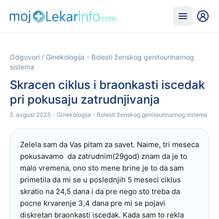
Odgovori
/
Ginekologija - Bolesti ženskog genitourinarnog
sistema
Skracen ciklus i braonkasti iscedak
pri pokusaju zatrudnjivanja
2. avgust 2023.
· Ginekologija - Bolesti ženskog genitourinarnog sistema
Zelela sam da Vas pitam za savet. Naime, tri meseca 
pokusavamo  da zatrudnim(29god) znam da je to 
malo vremena, ono sto mene brine je to da sam 
primetila da mi se u poslednjih 5 meseci ciklus 
skratio na 24,5 dana i da pre nego sto treba da 
pocne krvarenje 3,4 dana pre mi se pojavi 
diskretan braonkasti iscedak. Kada sam to rekla 