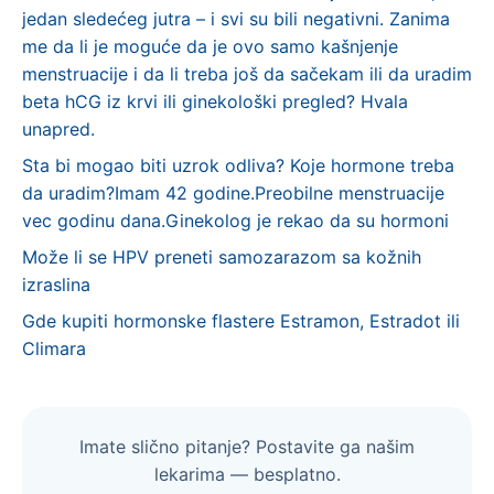
jedan sledećeg jutra – i svi su bili negativni. Zanima
me da li je moguće da je ovo samo kašnjenje
menstruacije i da li treba još da sačekam ili da uradim
beta hCG iz krvi ili ginekološki pregled? Hvala
unapred.
Sta bi mogao biti uzrok odliva? Koje hormone treba
da uradim?Imam 42 godine.Preobilne menstruacije
vec godinu dana.Ginekolog je rekao da su hormoni
Može li se HPV preneti samozarazom sa kožnih
izraslina
Gde kupiti hormonske flastere Estramon, Estradot ili
Climara
Imate slično pitanje? Postavite ga našim
lekarima — besplatno.