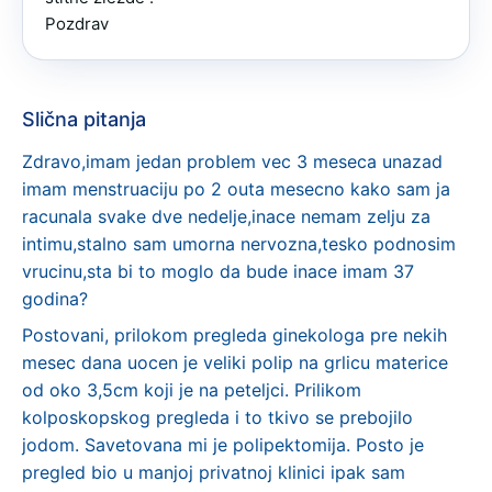
Pozdrav
Slična pitanja
Zdravo,imam jedan problem vec 3 meseca unazad
imam menstruaciju po 2 outa mesecno kako sam ja
racunala svake dve nedelje,inace nemam zelju za
intimu,stalno sam umorna nervozna,tesko podnosim
vrucinu,sta bi to moglo da bude inace imam 37
godina?
Postovani, prilokom pregleda ginekologa pre nekih
mesec dana uocen je veliki polip na grlicu materice
od oko 3,5cm koji je na peteljci. Prilikom
kolposkopskog pregleda i to tkivo se prebojilo
jodom. Savetovana mi je polipektomija. Posto je
pregled bio u manjoj privatnoj klinici ipak sam