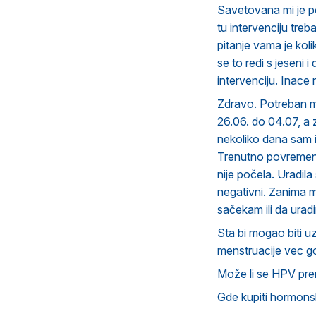
Savetovana mi je pol
tu intervenciju treb
pitanje vama je koli
se to redi s jeseni 
intervenciju. Inace 
Zdravo. Potreban mi
26.06. do 04.07, a 
nekoliko dana sam i
Trenutno povremeno
nije počela. Uradila
negativni. Zanima m
sačekam ili da uradi
Sta bi mogao biti 
menstruacije vec g
Može li se HPV pre
Gde kupiti hormonsk