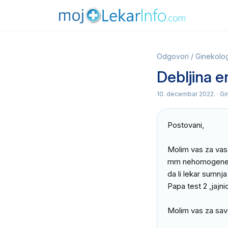
Odgovori
/
Ginekolog
Debljina 
10. decembar 2022.
· Gi
Postovani,

Molim vas za vase
mm nehomogene str
da li lekar sumnja
Papa test 2 ,jajnic
Molim vas za save