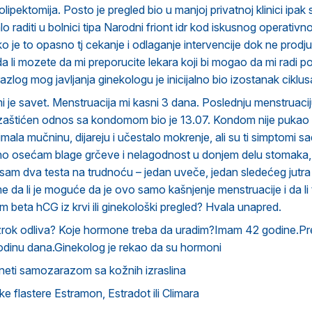
ipektomija. Posto je pregled bio u manjoj privatnoj klinici ipak 
alo raditi u bolnici tipa Narodni friont idr kod iskusnog operati
ko je to opasno tj cekanje i odlaganje intervencije dok ne prodju 
i da li mozete da mi preporucite lekara koji bi mogao da mi radi
razlog mog javljanja ginekologu je inicijalno bio izostanak cikl
 je savet. Menstruacija mi kasni 3 dana. Poslednju menstruaci
zaštićen odnos sa kondomom bio je 13.07. Kondom nije pukao ni
mala mučninu, dijareju i učestalo mokrenje, ali su ti simptomi s
 osećam blage grčeve i nelagodnost u donjem delu stomaka, a
 sam dva testa na trudnoću – jedan uveče, jedan sledećeg jutra – 
e da li je moguće da je ovo samo kašnjenje menstruacije i da li 
m beta hCG iz krvi ili ginekološki pregled? Hvala unapred.
uzrok odliva? Koje hormone treba da uradim?Imam 42 godine.Pr
odinu dana.Ginekolog je rekao da su hormoni
neti samozarazom sa kožnih izraslina
e flastere Estramon, Estradot ili Climara