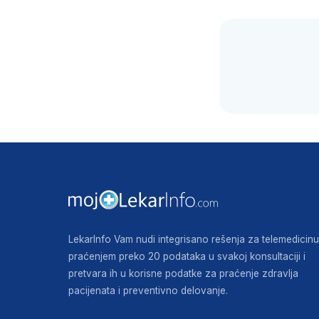
LekarInfo Vam nudi integrisano rešenja za telemedicinu
praćenjem preko 20 podataka u svakoj konsultaciji i
pretvara ih u korisne podatke za praćenje zdravlja
pacijenata i preventivno delovanje.