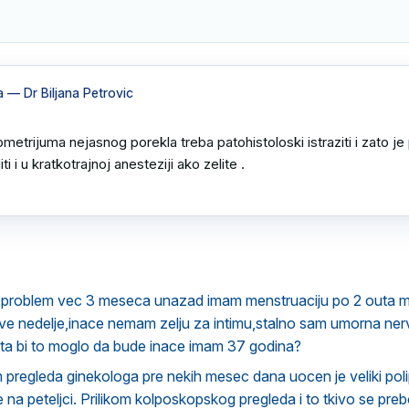
a
— Dr Biljana Petrovic
etrijuma nejasnog porekla treba patohistoloski istraziti i zato je 
 i u kratkotrajnoj anesteziji ako zelite .

 problem vec 3 meseca unazad imam menstruaciju po 2 outa
dve nedelje,inace nemam zelju za intimu,stalno sam umorna ne
ta bi to moglo da bude inace imam 37 godina?
 pregleda ginekologa pre nekih mesec dana uocen je veliki poli
 na peteljci. Prilikom kolposkopskog pregleda i to tkivo se preb