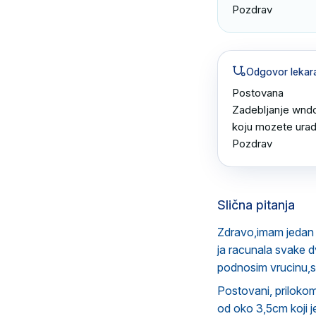
Pozdrav
Odgovor lekar
Postovana 

Zadebljanje wndom
koju mozete uraditi
Pozdrav
Slična pitanja
Zdravo,imam jedan
ja racunala svake 
podnosim vrucinu,s
Postovani, prilokom
od oko 3,5cm koji je