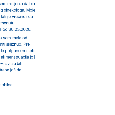
sam misljenja da bih
vnog ginekologa. Moje
letnje vrucine i da
 pomenutu
usa od 30.03.2026.
ju sam imala od
ti skliznuo. Pre
ada potpuno nestali.
li menstruacija još
i svi su bili
treba još da
eobilne