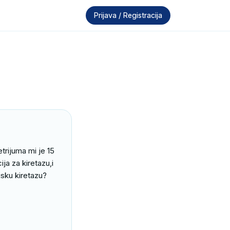
Prijava / Registracija
rijuma mi je 15 
a za kiretazu,i 
jsku kiretazu?