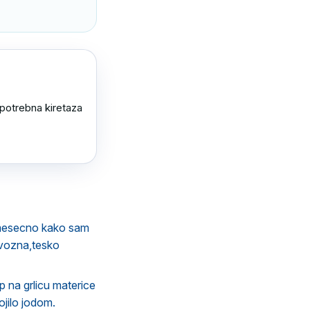
potrebna kiretaza 
 mesecno kako sam
rvozna,tesko
p na grlicu materice
ojilo jodom.