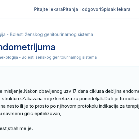
Pitajte lekara
Pitanja i odgovori
Spisak lekara
ija - Bolesti ženskog genitourinarnog sistema
endometrijuma
nekologija - Bolesti ženskog genitourinarnog sistema
 misljenje.Nakon obavljenog uzv 17 dana ciklusa debljina endomet
ukture.Zakazana mi je kiretaza za ponedeljak.Da li je to indikacij
 na nesto ili je to prosto po njihovom protokolu indikacija za terapi
i savrseni i grlic epitelizovan,

st,strah me je.
