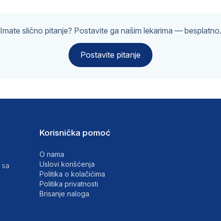
Imate slično pitanje? Postavite ga našim lekarima — besplatno
Postavite pitanje
Korisnička pomoć
O nama
Uslovi korišćenja
 sa
Politika o kolačićima
Politika privatnosti
Brisanje naloga