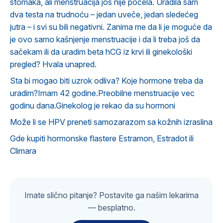
stomaka, ali menstruacija još nije počela. Uradila sam
dva testa na trudnoću – jedan uveče, jedan sledećeg
jutra – i svi su bili negativni. Zanima me da li je moguće da
je ovo samo kašnjenje menstruacije i da li treba još da
sačekam ili da uradim beta hCG iz krvi ili ginekološki
pregled? Hvala unapred.
Sta bi mogao biti uzrok odliva? Koje hormone treba da
uradim?Imam 42 godine.Preobilne menstruacije vec
godinu dana.Ginekolog je rekao da su hormoni
Može li se HPV preneti samozarazom sa kožnih izraslina
Gde kupiti hormonske flastere Estramon, Estradot ili
Climara
Imate slično pitanje? Postavite ga našim lekarima
— besplatno.