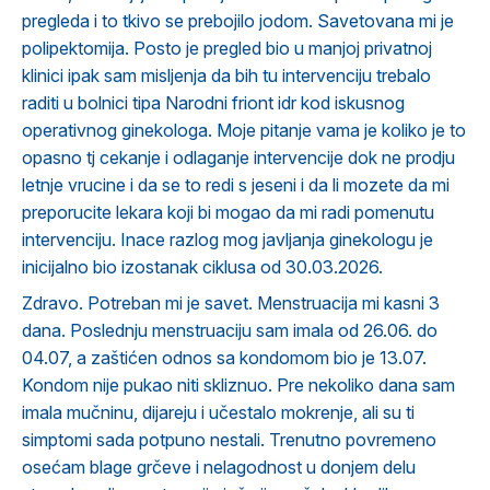
pregleda i to tkivo se prebojilo jodom. Savetovana mi je
polipektomija. Posto je pregled bio u manjoj privatnoj
klinici ipak sam misljenja da bih tu intervenciju trebalo
raditi u bolnici tipa Narodni friont idr kod iskusnog
operativnog ginekologa. Moje pitanje vama je koliko je to
opasno tj cekanje i odlaganje intervencije dok ne prodju
letnje vrucine i da se to redi s jeseni i da li mozete da mi
preporucite lekara koji bi mogao da mi radi pomenutu
intervenciju. Inace razlog mog javljanja ginekologu je
inicijalno bio izostanak ciklusa od 30.03.2026.
Zdravo. Potreban mi je savet. Menstruacija mi kasni 3
dana. Poslednju menstruaciju sam imala od 26.06. do
04.07, a zaštićen odnos sa kondomom bio je 13.07.
Kondom nije pukao niti skliznuo. Pre nekoliko dana sam
imala mučninu, dijareju i učestalo mokrenje, ali su ti
simptomi sada potpuno nestali. Trenutno povremeno
osećam blage grčeve i nelagodnost u donjem delu