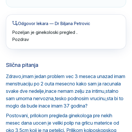
Odgovor lekara
— Dr Biljana Petrovic
Pozeljan je ginekoloski pregled .

Pozdrav
Slična pitanja
Zdravo,imam jedan problem vec 3 meseca unazad imam
menstruaciju po 2 outa mesecno kako sam ja racunala
svake dve nedelje,inace nemam zelju za intimu,stalno
sam umorna nervozna,tesko podnosim vrucinu,sta bi to
moglo da bude inace imam 37 godina?
Postovani, prilokom pregleda ginekologa pre nekih
mesec dana uocen je veliki polip na grlicu materice od
oko 3,5cm koji je na peteljci. Prilikom kolposkopskog