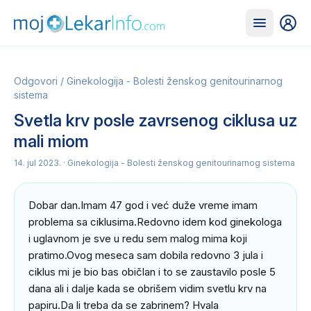
Odgovori
/
Ginekologija - Bolesti ženskog genitourinarnog
sistema
Svetla krv posle zavrsenog ciklusa uz
mali miom
14. jul 2023.
· Ginekologija - Bolesti ženskog genitourinarnog sistema
Dobar dan.Imam 47 god i već duže vreme imam 
problema sa ciklusima.Redovno idem kod ginekologa 
i uglavnom je sve u redu sem malog mima koji 
pratimo.Ovog meseca sam dobila redovno 3 jula i 
ciklus mi je bio bas običlan i to se zaustavilo posle 5 
dana ali i dalje kada se obrišem vidim svetlu krv na 
papiru.Da li treba da se zabrinem? Hvala