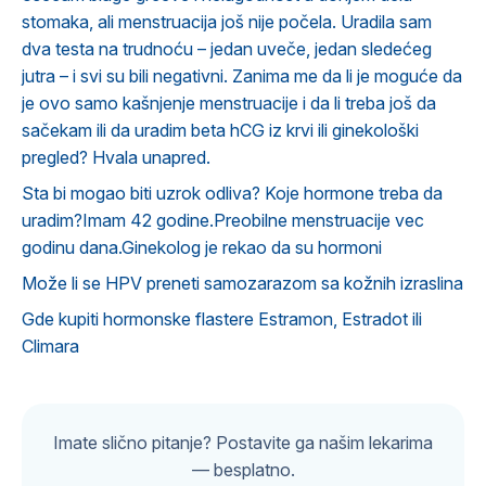
stomaka, ali menstruacija još nije počela. Uradila sam
dva testa na trudnoću – jedan uveče, jedan sledećeg
jutra – i svi su bili negativni. Zanima me da li je moguće da
je ovo samo kašnjenje menstruacije i da li treba još da
sačekam ili da uradim beta hCG iz krvi ili ginekološki
pregled? Hvala unapred.
Sta bi mogao biti uzrok odliva? Koje hormone treba da
uradim?Imam 42 godine.Preobilne menstruacije vec
godinu dana.Ginekolog je rekao da su hormoni
Može li se HPV preneti samozarazom sa kožnih izraslina
Gde kupiti hormonske flastere Estramon, Estradot ili
Climara
Imate slično pitanje? Postavite ga našim lekarima
— besplatno.