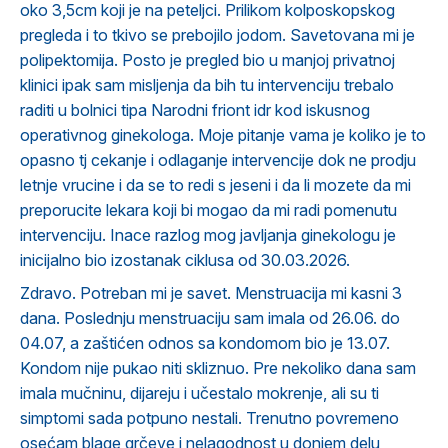
oko 3,5cm koji je na peteljci. Prilikom kolposkopskog
pregleda i to tkivo se prebojilo jodom. Savetovana mi je
polipektomija. Posto je pregled bio u manjoj privatnoj
klinici ipak sam misljenja da bih tu intervenciju trebalo
raditi u bolnici tipa Narodni friont idr kod iskusnog
operativnog ginekologa. Moje pitanje vama je koliko je to
opasno tj cekanje i odlaganje intervencije dok ne prodju
letnje vrucine i da se to redi s jeseni i da li mozete da mi
preporucite lekara koji bi mogao da mi radi pomenutu
intervenciju. Inace razlog mog javljanja ginekologu je
inicijalno bio izostanak ciklusa od 30.03.2026.
Zdravo. Potreban mi je savet. Menstruacija mi kasni 3
dana. Poslednju menstruaciju sam imala od 26.06. do
04.07, a zaštićen odnos sa kondomom bio je 13.07.
Kondom nije pukao niti skliznuo. Pre nekoliko dana sam
imala mučninu, dijareju i učestalo mokrenje, ali su ti
simptomi sada potpuno nestali. Trenutno povremeno
osećam blage grčeve i nelagodnost u donjem delu