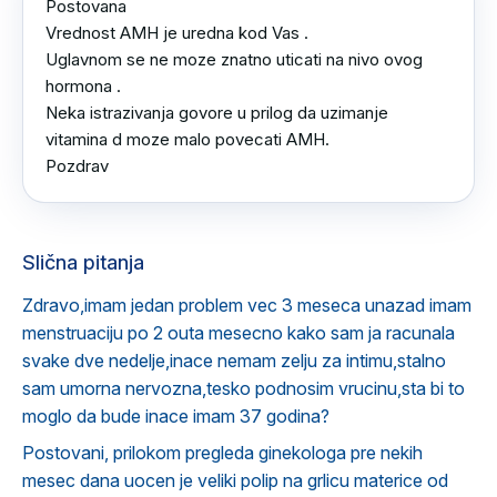
Postovana 

Vrednost AMH je uredna kod Vas .

Uglavnom se ne moze znatno uticati na nivo ovog 
hormona .

Neka istrazivanja govore u prilog da uzimanje 
vitamina d moze malo povecati AMH.

Pozdrav
Slična pitanja
Zdravo,imam jedan problem vec 3 meseca unazad imam
menstruaciju po 2 outa mesecno kako sam ja racunala
svake dve nedelje,inace nemam zelju za intimu,stalno
sam umorna nervozna,tesko podnosim vrucinu,sta bi to
moglo da bude inace imam 37 godina?
Postovani, prilokom pregleda ginekologa pre nekih
mesec dana uocen je veliki polip na grlicu materice od