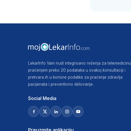
LekarInfo Vam nudi integrisano rešenja za telemedicinu
praćenjem preko 20 podataka u svakoj konsultaciji i
pretvara ih u korisne podatke za praćenje zdravlja
pacijenata i preventivno delovanje.
Social Media
Preuzmite aplikaciju