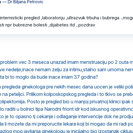
a
— Dr Biljana Petrovic
 internisticki pregled ,laboratoriju ,ultrazvuk trbuha i bubrega ..mog
sti npr bubrezne bolesti ,dijabetes itd ..pozdrav
 problem vec 3 meseca unazad imam menstruaciju po 2 outa
dve nedelje,inace nemam zelju za intimu,stalno sam umorna ne
ta bi to moglo da bude inace imam 37 godina?
 pregleda ginekologa pre nekih mesec dana uocen je veliki poli
 na peteljci. Prilikom kolposkopskog pregleda i to tkivo se preb
ipektomija. Posto je pregled bio u manjoj privatnoj klinici ipak 
alo raditi u bolnici tipa Narodni friont idr kod iskusnog operati
ko je to opasno tj cekanje i odlaganje intervencije dok ne prodju 
i da li mozete da mi preporucite lekara koji bi mogao da mi radi
razlog mog javljanja ginekologu je inicijalno bio izostanak cikl