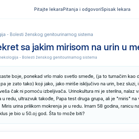
Pitajte lekara
Pitanja i odgovori
Spisak lekara
ija - Bolesti ženskog genitourinarnog sistema
kret sa jakim mirisom na urin u 
inekologija - Bolesti ženskog genitourinarnog sistema
ste boje, ponekad vrlo malo svetlo smeđe, (ja to tumačim kao da 
pa je zato tako) koji jako, jako miriše isključivo na urin, bez sluzi,
veša čak ni pomoću izbeljivača. Urinokultura mi je sterilna, nalaz 
a u redu, ultrazvuk takođe, Papa test druga grupa, ali je "miris" na
. Miris urina prilikom mokrenja je u redu. Imam 58 godina, ranicu na 
klus je bio u 50.oj god. Šta to može biti?