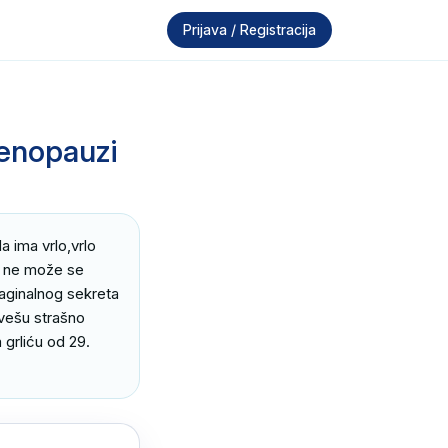
Prijava / Registracija
menopauzi
ima vrlo,vrlo 
 i ne može se 
vaginalnog sekreta 
 vešu strašno 
grliću od 29. 