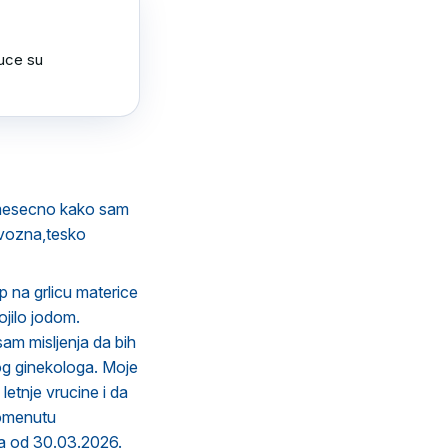
uce su 
 mesecno kako sam
rvozna,tesko
p na grlicu materice
ojilo jodom.
sam misljenja da bih
vnog ginekologa. Moje
letnje vrucine i da
 pomenutu
usa od 30.03.2026.