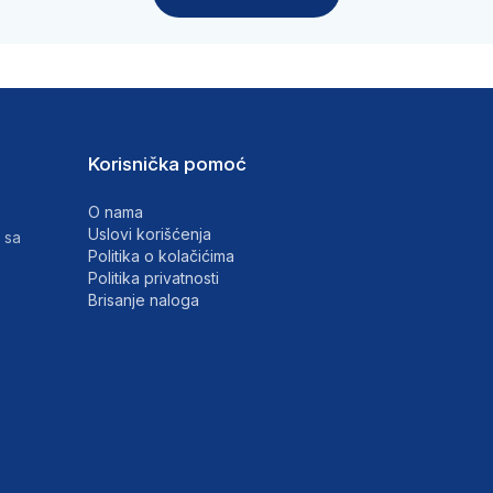
Korisnička pomoć
O nama
Uslovi korišćenja
 sa
Politika o kolačićima
Politika privatnosti
Brisanje naloga