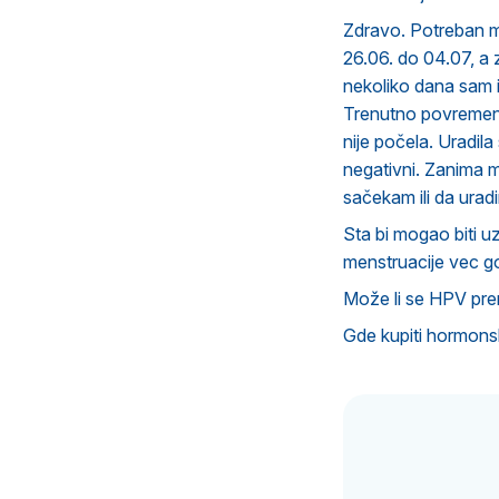
Zdravo. Potreban mi
26.06. do 04.07, a 
nekoliko dana sam i
Trenutno povremeno
nije počela. Uradila
negativni. Zanima m
sačekam ili da uradi
Sta bi mogao biti 
menstruacije vec g
Može li se HPV pre
Gde kupiti hormonsk