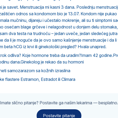
 je savet. Menstruacija mi kasni 3 dana. Poslednju menstruaci
zaštićen odnos sa kondomom bio je 13.07. Kondom nije pukao ni
mala mučninu, dijareju i učestalo mokrenje, ali su ti simptomi s
 osećam blage grčeve i nelagodnost u donjem delu stomaka, a
 sam dva testa na trudnoću – jedan uveče, jedan sledećeg jutra – 
e da li je moguće da je ovo samo kašnjenje menstruacije i da li 
m beta hCG iz krvi ili ginekološki pregled? Hvala unapred.
uzrok odliva? Koje hormone treba da uradim?Imam 42 godine.Pr
odinu dana.Ginekolog je rekao da su hormoni
neti samozarazom sa kožnih izraslina
e flastere Estramon, Estradot ili Climara
Imate slično pitanje? Postavite ga našim lekarima — besplatno
Postavite pitanje