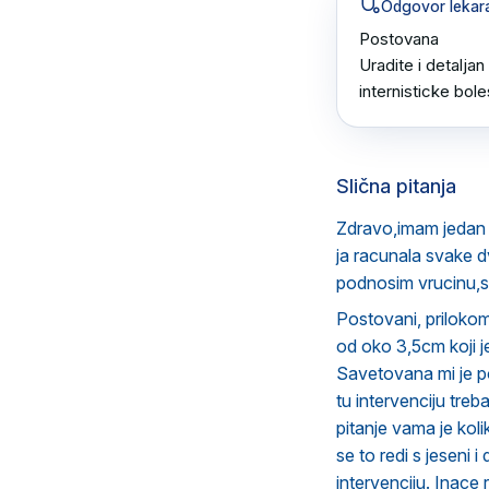
Odgovor lekar
Postovana 

Uradite i detaljan
internisticke bole
Slična pitanja
Zdravo,imam jedan
ja racunala svake 
podnosim vrucinu,s
Postovani, prilokom
od oko 3,5cm koji je
Savetovana mi je pol
tu intervenciju treb
pitanje vama je koli
se to redi s jeseni 
intervenciju. Inace 