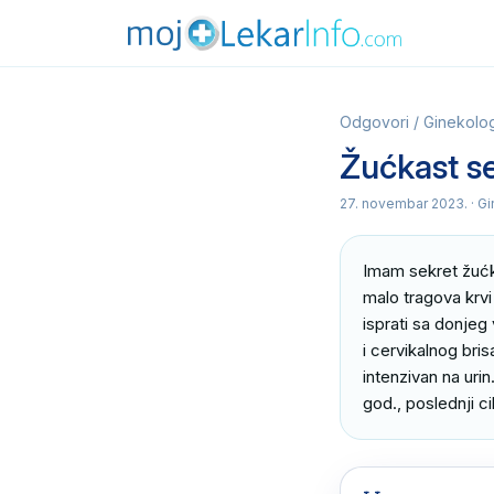
Odgovori
/
Ginekolog
Žućkast se
27. novembar 2023.
· G
Imam sekret žućka
malo tragova krvi 
isprati sa donjeg 
i cervikalnog bris
intenzivan na urin
god., poslednji ci