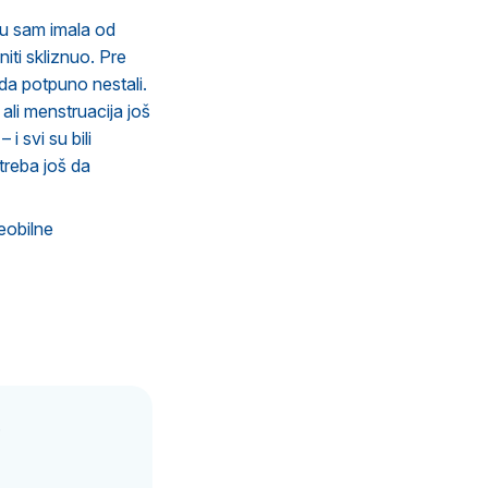
ju sam imala od
ti skliznuo. Pre
ada potpuno nestali.
li menstruacija još
i svi su bili
treba još da
eobilne
.