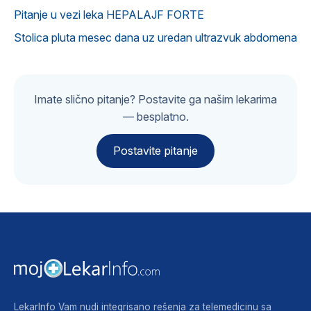
Pitanje u vezi leka HEPALAJF FORTE
Stolica pluta mesec dana uz uredan ultrazvuk abdomena
Imate slično pitanje? Postavite ga našim lekarima
— besplatno.
Postavite pitanje
LekarInfo Vam nudi integrisano rešenja za telemedicinu sa