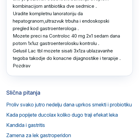
kombinacijom antibiotika dve sedmice .

Uradite kompletnu lanoratoriju da 
hepatogranom,ultrazvuk trbuha i endoskopski 
pregled kod gastroenterologa .

Mozete preci na Controloc 40 mg 2x1 sedam dana 
potom 1x1uz gastroenterolosku kontrolu .

Gelusil Lac tbl mozete sisati 3x1za ublazavanhe 
tegoba takodje do konacne dijagnostike i terapije .

Pozdrav
Slična pitanja
Proliv svako jutro nedelju dana uprkos smekti i probiotiku
Kada popijete ducolax koliko dugo traji efekat leka
Kandida i gastritis
Zamena za lek gastroperidon