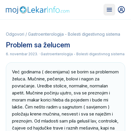
Odgovori
/
Gastroenterologija - Bolesti digestivnog sistema
Problem sa želucem
6. novembar 2023.
· Gastroenterologija - Bolesti digestivnog sistema
Već godinama ( decenijama) se borim sa problemom 
želuca. Mučnine, pečenje, bolovi i nagon za 
povraćanje. Uredbe stolice, normalne, normalan 
apetit. Mučnine počinju ujutro, sva se preznojim i 
moram makar korici hleba da pojedem i bude mi 
lakše. Čim nešto radim u sagnutom ( savijenom ) 
položaju krene mučnina, nesvest i sva se naježim i 
preznojim. Od mladosti sam pila gelusil lav, controlok, 
čajeve od hajdučke trave i raznih mešavina, kapi na 