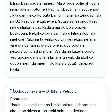
biljnoj bazi, sada emaneru. Malo bude bolje ali i dalje 
imam iste simptome ( kao i probadanja i naduvenost) 
. Pila sam nekoliko puta barijum i snimala želudac, išla 
na UZ,kažu da je zakrivljen. Gutala sam sondu kažu 
ima ožiljaka i sluzi. Kada ubija od bola popijem 
buskopan. Nekoliko puta sam išla u hitnu i dobijala 
injekcije. Niko ništa veliko od Dr.nije rekao, ne znam 
više šta da radim, šta da pijem, ovo postaje 
neizdrživo. Ujedno molim Vas da mi kažete pošto 
već godinu dana pijem Emaneru svaki dan,koliko 
dugo smem da pijem ( do kraja života). Unapred 
hvala
Odgovor lekara
— Dr Biljana Petrovic
Postovana 

Uradite izdisajni test na Helikobakter u laboratoriji i 
ako je pozitivan treba leciti bakteriju dvojnom 