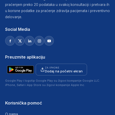
praćenjem preko 20 podataka u svakoj konsultaciji i pretvara ih
u korisne podatke za praćenje zdravlja pacijenata i preventivno
delovanje.
Social Media
Preuzmite aplikaciju
ZA IPHONE
Dodaj na početni ekran
Google Play i logotip Google Play su žigovi kompanije Google LLC.
iPhone, Safari i App Store su žigovi kompanije Apple Inc.
Korisnička pomoć
O nama