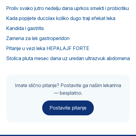
Proliv svako jutro nedelju dana uprkos smekti i probiotiku
Kada popijete ducolax koliko dugo traji efekat leka
Kandida i gastritis
Zamena za lek gastroperidon
Pitanje u vezi leka HEPALAJF FORTE
Stolica pluta mesec dana uz uredan ultrazvuk abdomena
Imate slično pitanje? Postavite ga našim lekarima
— besplatno.
Postavite pitanje