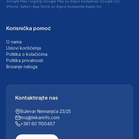
Google Play i logotip Google Play su žigovi kompanije Google LLC.
iPhone, Safari i App Store su žigovi kompanije Apple Inc.
Korisnička pomoć
O nama
Uslovi korišćenja
Politika o kolačićima
Politika privatnosti
Brisanje naloga
Kontaktirajte nas
Bulevar Nemanjića 23/25
moj@lekarinfo.com
+381 60 1100467