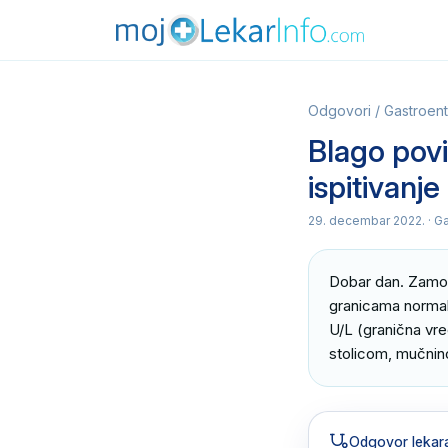
Odgovori
/
Gastroent
Blago povi
ispitivanje
29. decembar 2022.
· G
Dobar dan. Zamolio
granicama normale
U/L (granična vr
stolicom, mučnino
Odgovor lekar