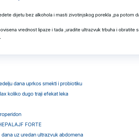
ete dijetu bez alkohola i masti zivotinjskog porekla ,pa potom da
isena vrednost lipaze i tada ,uradite ultrazvuk trbuha i obratite s


edelju dana uprkos smekti i probiotiku
ax koliko dugo traji efekat leka
roperidon
ka HEPALAJF FORTE
c dana uz uredan ultrazvuk abdomena