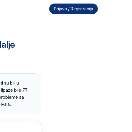
Prijava / Registracija
alje
su bili u 
ipaze bile 77 
probleme sa 
Hvala.