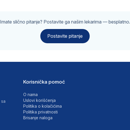
Imate slično pitanje? Postavite ga našim lekarima — besplatno
Postavite pitanje
Korisnička pomoć
O nama
Uslovi korišćenja
 sa
Politika o kolačićima
Politika privatnosti
Brisanje naloga