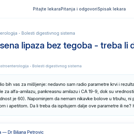
Pitajte lekara
Pitanja i odgovori
Spisak lekara
erologija - Bolesti digestivnog sistema
sena lipaza bez tegoba - treba li d
astroenterologija - Bolesti digestivnog sistema
 bih vas za mišljenje: nedavno sam radio parametre krvi i rezultati 
 za alfa-amilazu, pankreasnu amilazu i CA 19-9, dok su vrednosti l
ednost je 60). Napominjem da nemam nikavke bolove u trbuhu, ni 
m i apetitom. Da li treba da ispitujem dalje ove parametre ili ne? 
a
— Dr Biljana Petrovic