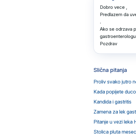
Dobro vece ,

Predlazem da uved
.

Ako se odrzava pov
gastroenterologu.
Pozdrav
Slična pitanja
Proliv svako jutro n
Kada popijete ducol
Kandida i gastritis
Zamena za lek gast
Pitanje u vezi le
Stolica pluta mese