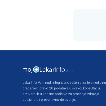
LekarInfo Vam nudi integrisano rešenja za telemedicinu
praćenjem preko 20 podataka u svakoj konsultaciji i
pretvara ih u korisne podatke za praćenje zdravlja
pacijenata i preventivno delovanje.